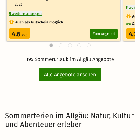
2026
5 weite
5 weitere anzeigen
Auch
Auch als Gutschein möglich
Zahl
4.6
4.3
Zum Angebot
/5.0
/
195 Sommerurlaub im Allgäu Angebote
Alle Angebote ansehen
Sommerferien im Allgäu: Natur, Kultur
und Abenteuer erleben