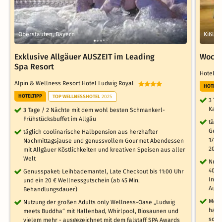
Oberstaufen, Bayern
Kißleg
Exklusive Allgäuer AUSZEIT im Leading
Woche
Spa Resort
Hotel 
Alpin & Wellness Resort Hotel Ludwig Royal
HOTELT
HOTELTIPP
TOP WELLNESSHOTEL
2025
3 Ta
Kate
3 Tage / 2 Nächte mit dem wohl besten Schmankerl-
Frühstücksbuffet im Allgäu
tägl
Geni
täglich coolinarische Halbpension aus herzhafter
17 U
Nachmittagsjause und genussvollem Gourmet Abendessen
20:3
mit Allgäuer Köstlichkeiten und kreativen Speisen aus aller
Welt
Nutz
400m
Genusspaket: Leihbademantel, Late Checkout bis 11:00 Uhr
Infr
und ein 20 € Wellnessgutschein (ab 45 Min.
Auße
Behandlungsdauer)
Mögl
Nutzung der großen Adults only Wellness-Oase „Ludwig
haus
meets Buddha“ mit Hallenbad, Whirlpool, Biosaunen und
sowi
vielem mehr - ausgezeichnet mit dem falstaff SPA Awards