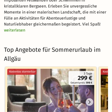
imposanten Felswänden oder Schwimmen in
kristallklaren Bergseen. Erleben Sie unvergessliche
Momente in einer malerischen Landschaft, die mit einer
Fülle an Aktivitäten für Abenteuerlustige und
Naturliebhaber gleichermaßen begeistert. Viel Spaß!
weiterlesen
Top Angebote für Sommerurlaub im
Allgäu
Kostenlos stornierbar
Kostenl
3 Tage
299 €
Gesamtpreis:
598 €