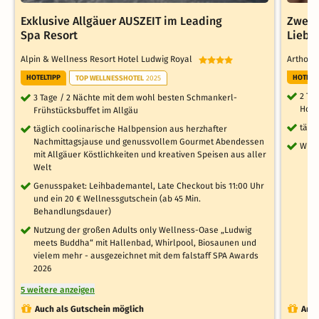
Exklusive Allgäuer AUSZEIT im Leading
Zwei 
Spa Resort
Liebe
Alpin & Wellness Resort Hotel Ludwig Royal
Arthot
HOTELTIPP
HOTELT
TOP WELLNESSHOTEL
2025
2 Ta
3 Tage / 2 Nächte mit dem wohl besten Schmankerl-
Hote
Frühstücksbuffet im Allgäu
tägl
täglich coolinarische Halbpension aus herzhafter
Nachmittagsjause und genussvollem Gourmet Abendessen
WLA
mit Allgäuer Köstlichkeiten und kreativen Speisen aus aller
Welt
Genusspaket: Leihbademantel, Late Checkout bis 11:00 Uhr
und ein 20 € Wellnessgutschein (ab 45 Min.
Behandlungsdauer)
Nutzung der großen Adults only Wellness-Oase „Ludwig
meets Buddha“ mit Hallenbad, Whirlpool, Biosaunen und
vielem mehr - ausgezeichnet mit dem falstaff SPA Awards
2026
5 weitere anzeigen
Auch als Gutschein möglich
Auch