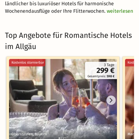
ländlicher bis luxuriöser Hotels für harmonische
Wochenendausflüge oder Ihre Flitterwochen.
weiterlesen
Top Angebote für Romantische Hotels
im Allgäu
Kostenlos stornierbar
Kostenl
3 Tage
299 €
Gesamtpreis:
598 €
Oberstaufen, Bayern
Markto