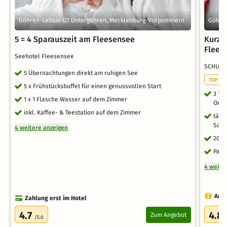
Göhren-Lebbin OT Untergöhren, Mecklenburg-Vorpommern
Göhre
5 = 4 Sparauszeit am Fleesensee
Kurze
Flees
Seehotel Fleesensee
SCHLOS
5 Übernachtungen direkt am ruhigen See
TOP NE
5 x Frühstücksbuffet für einen genussvollen Start
3 Tag
1 x 1 Flasche Wasser auf dem Zimmer
Oran
inkl. Kaffee- & Teestation auf dem Zimmer
tägl
Saun
4 weitere anzeigen
20% 
Park
4 weite
Auch
Zahlung erst im Hotel
4.7
4.8
Zum Angebot
/5.0