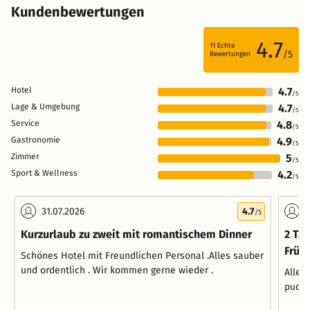
Kundenbewertungen
4.7
11
Echte
/5
Bewertungen
Hotel
4.7
/5
Lage & Umgebung
4.7
/5
Service
4.8
/5
Gastronomie
4.9
/5
Zimmer
5
/5
Sport & Wellness
4.2
/5
31.07.2026
4.7
2
/5
Kurzurlaub zu zweit mit romantischem Dinner
2 Ta
Früh
Schönes Hotel mit Freundlichen Personal .Alles sauber
und ordentlich . Wir kommen gerne wieder .
Alles
pudel