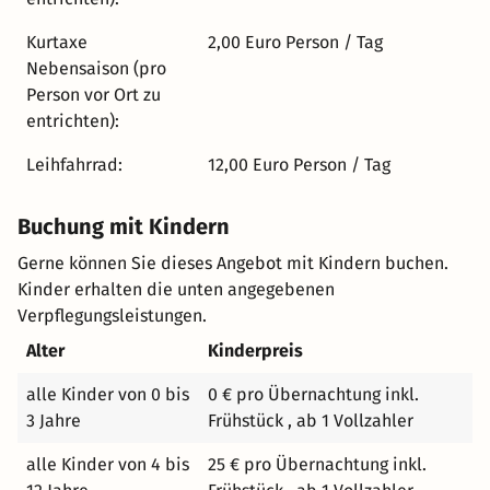
Natur mit kulinarischem Genuss und dem Komfort eines
liebevoll geführten Hauses – ideal für eine erholsame
Kurtaxe
2,00 Euro Person / Tag
Auszeit zu zweit oder ein paar genussvolle Tage am
Nebensaison (pro
größten Binnensee Deutschlands.
Person vor Ort zu
entrichten):
Leihfahrrad:
12,00 Euro Person / Tag
Buchung mit Kindern
Gerne können Sie dieses Angebot mit Kindern buchen.
Kinder erhalten die unten angegebenen
Verpflegungsleistungen.
Alter
Kinderpreis
alle Kinder von 0 bis
0 € pro Übernachtung inkl.
3 Jahre
Frühstück , ab 1 Vollzahler
alle Kinder von 4 bis
25 € pro Übernachtung inkl.