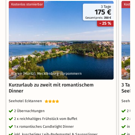
Kostenlos stornierbar
Kostenl
3 Tage
175 €
Gesamtpreis:
350 €
- 25 %
Waren (Müritz), Mecklenburg-Vorpommern
Waren
Kurzurlaub zu zweit mit romantischem
3 Tag
Dinner
Seeho
Seehotel Ecktannen
Seehot
2 Übernachtungen
2 Üb
2 x reichhaltiges Frühstück vom Buffet
2 x 
1 x romantisches Candlelight Dinner
inkl
inkl. kuscheliger Leih-Bademantel & Saunaslipper
inkl