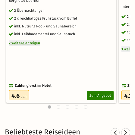
Berghotel Oberhof
InterCi
2 Übernachtungen
2 Üb
2 x reichhaltiges Frühstück vom Buffet
2 x 
inkl. Nutzung Pool- und Saunabereich
1 x 
inkl. Leihbademantel und Saunatuch
1 x 
2 weitere anzeigen
1 weite
Zahlung erst im Hotel
Zahl
4.6
4.2
Zum Angebot
/5.0
/
Beliebteste Reiseideen
Sporthotels in Mecklenburg-