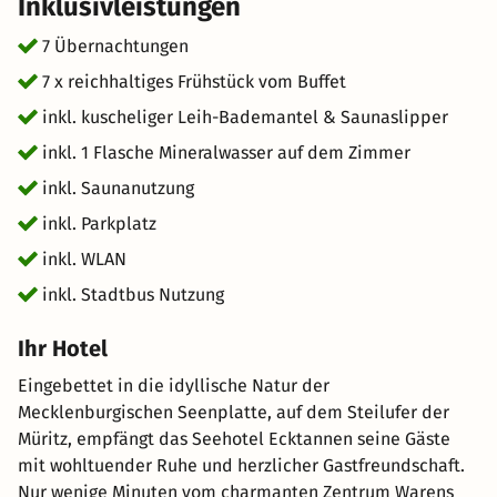
Inklusivleistungen
Morgens starten Sie mit einem reichhaltigen Frühstück in
den Tag – ganz entspannt, mit Blick ins Grüne und dem
7 Übernachtungen
Duft von frischem Kaffee in der Luft. Die charmante
7 x reichhaltiges Frühstück vom Buffet
Atmosphäre des Hauses, die Herzlichkeit der Gastgeber
inkl. kuscheliger Leih-Bademantel & Saunaslipper
und die Nähe zur Müritz schaffen den perfekten Rahmen
für ein paar unbeschwerte Tage zu zweit oder allein. Ob
inkl. 1 Flasche Mineralwasser auf dem Zimmer
als Kurzurlaub zwischendurch, zur Erholung vom Alltag
inkl. Saunanutzung
oder als spontane kleine Flucht aus der Stadt – dieses
inkl. Parkplatz
Arrangement bietet Ihnen genau das Maß an Ruhe und
Genuss, das Sie sich verdient haben.
inkl. WLAN
inkl. Stadtbus Nutzung
Ihr Hotel
Eingebettet in die idyllische Natur der
Mecklenburgischen Seenplatte, auf dem Steilufer der
Müritz, empfängt das Seehotel Ecktannen seine Gäste
mit wohltuender Ruhe und herzlicher Gastfreundschaft.
Nur wenige Minuten vom charmanten Zentrum Warens