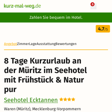
0
+ 14 Fotos
Zahlen Sie bequem im Hotel.
8 Tage
4.7
508 €
/5
-29%
Angebot
Zimmer
Lage
Ausstattung
Bewertungen
8 Tage Kurzurlaub an
der Müritz im Seehotel
mit Frühstück & Natur
pur
Seehotel Ecktannen
Waren (Müritz), Mecklenburg-Vorpommern