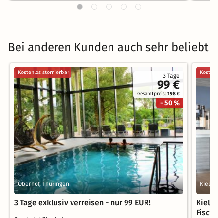
Bei anderen Kunden auch sehr beliebt
Kostenlos stornierbar
Kostenl
3 Tage
99 €
Gesamtpreis:
198 €
- 50 %
Oberhof, Thüringen
Kiel, 
3 Tage exklusiv verreisen - nur 99 EUR!
Kiel 
Fischb