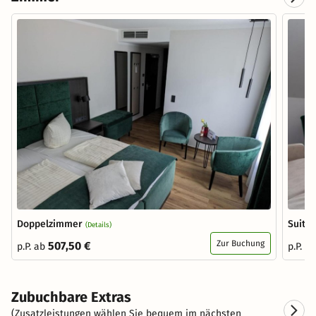
Doppelzimmer
Suite
(Details)
Zur Buchung
507,50 €
p.P. ab
p.P. a
Zubuchbare Extras
(Zusatzleistungen wählen Sie bequem im nächsten