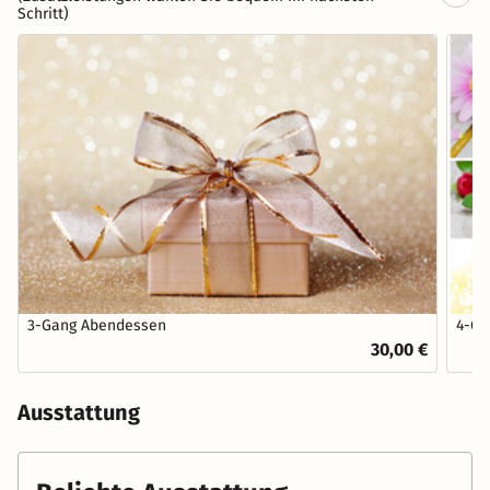
Schritt)
3-Gang Abendessen
4-Ga
30,00 €
Ausstattung