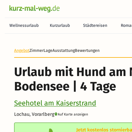
Wellnessurlaub
Kurzurlaub
Städtereisen
Roman
Angebot
Zimmer
Lage
Ausstattung
Bewertungen
Urlaub mit Hund am 
Bodensee | 4 Tage
Seehotel am Kaiserstrand
Lochau, Vorarlberg
Auf Karte anzeigen
Jetzt kostenlos stornierba