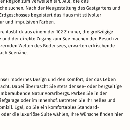
er Region zum Verweilen ein. Alle, die das
che suchen. Nach der Neugestaltung des Gastgartens und
rdgeschosses begeistert das Haus mit stilvoller
ur und impulsiven Farben.
re Ausblick aus einem der 102 Zimmer, die großzügige
e und der direkte Zugang zum See machen den Besuch zu
tzernden Wellen des Bodensees, erwarten erfrischende
nach Seenähe.
unser modernes Design und den Komfort, der das Leben
ht. Dabei überrascht Sie stets der see- oder bergseitige
temberaubende Natur Vorarlbergs. Parken Sie in der
iefgarage oder im Innenhof. Betreten Sie Ihr helles und
omizil. Egal, ob Sie ein komfortables Standard-
der die luxuriöse Suite wählen, Ihre Wünsche finden hier