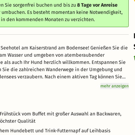
n Sie sorgenfrei buchen und bis zu
8 Tage vor Anreise
er umbuchen. Es besteht momentan keine Notwendigkeit,
e in den kommenden Monaten zu verzichten.
m Seehotel am Kaiserstrand am Bodensee! Genießen Sie die
kt am Wasser und umgeben von atemberaubender
ie als auch Ihr Hund herzlich willkommen. Entspannen Sie
en Sie die zahlreichen Wanderwege in der Umgebung und
odensees verzaubern. Nach einem aktiven Tag können Sie
nd die Zeit miteinander genießen. Ihr Hund wird sich
mehr anzeigen
hkeiten wie einem gemütlichen Hundebett, Leckerlies und
Auszeit im Seehotel am Kaiserstrand – der ideale Ort für
 Frühstück vom Buffet mit großer Auswahl an Backwaren,
höchster Qualität
chem Hundebett und Trink-Futternapf auf Leihbasis