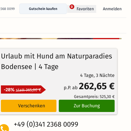
0
Anmelden
Favoriten
 2368 0099
Gutschein kaufen
+ 50 Fotos anzeigen
Kostenlos
99%
stornierbar
4.8
131
Echte
/5
Urlaub mit Hund am Naturparadies
Bewertungen
Weiterempfehlung
Herausragend
Bodensee | 4 Tage
4 Tage, 3 Nächte
262,65 €
p.P. ab
-28%
statt 365,00 €
Gesamtpreis:
525,30 €
Verschenken
Zur Buchung
+49 (0)341 2368 0099