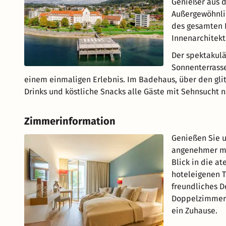
Genießer aus d
Außergewöhnli
des gesamten E
Innenarchitekt
Der spektakulä
Sonnenterrass
einem einmaligen Erlebnis. Im Badehaus, über den gli
Drinks und köstliche Snacks alle Gäste mit Sehnsucht 
Zimmerinformation
Genießen Sie 
angenehmer mac
Blick in die a
hoteleigenen T
freundliches D
Doppelzimmer o
ein Zuhause.