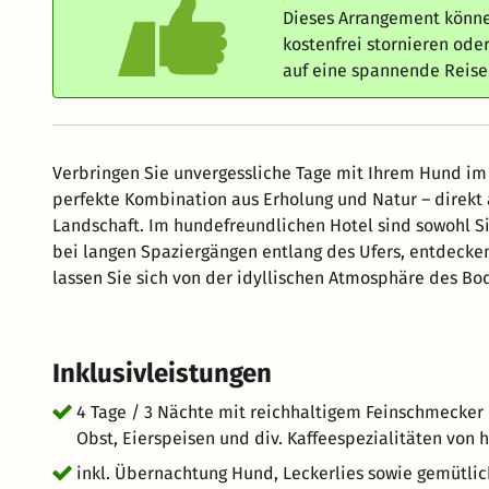
Dieses Arrangement könne
kostenfrei stornieren od
auf eine spannende Reis
Verbringen Sie unvergessliche Tage mit Ihrem Hund i
perfekte Kombination aus Erholung und Natur – dire
Landschaft. Im hundefreundlichen Hotel sind sowohl S
bei langen Spaziergängen entlang des Ufers, entdeck
lassen Sie sich von der idyllischen Atmosphäre des B
gemeinsam in Ihrem komfortablen Zimmer entspannen u
ebenso wohlfühlen wie Sie – mit speziellen Annehmlic
Futter- und Trinknapf. Erleben Sie eine unvergessliche 
Inklusivleistungen
Sie und Ihren Hund!
4 Tage / 3 Nächte mit reichhaltigem Feinschmecker
Obst, Eierspeisen und div. Kaffeespezialitäten von 
inkl. Übernachtung Hund, Leckerlies sowie gemütli