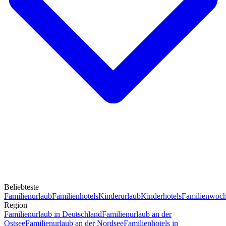
Beliebteste
Familienurlaub
Familienhotels
Kinderurlaub
Kinderhotels
Familienwoc
Region
Familienurlaub in Deutschland
Familienurlaub an der
Ostsee
Familienurlaub an der Nordsee
Familienhotels in