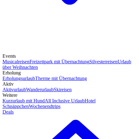
Events
Musicalreisen
Freizeitpark mit Übernachtung
Silvesterreisen
Urlaub
über Weihnachten
Erholung
Erholungsurlaub
Therme mit Übernachtung
Aktiv
Aktivurlaub
Wanderurlaub
Skireisen
Weitere
Kurzurlaub mit Hund
All Inclusive Urlaub
Hotel
Schnäppchen
Wochenendtrips
Deals