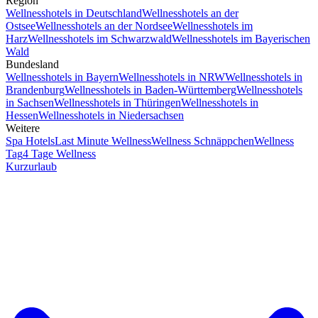
Region
Wellnesshotels in Deutschland
Wellnesshotels an der
Ostsee
Wellnesshotels an der Nordsee
Wellnesshotels im
Harz
Wellnesshotels im Schwarzwald
Wellnesshotels im Bayerischen
Wald
Bundesland
Wellnesshotels in Bayern
Wellnesshotels in NRW
Wellnesshotels in
Brandenburg
Wellnesshotels in Baden-Württemberg
Wellnesshotels
in Sachsen
Wellnesshotels in Thüringen
Wellnesshotels in
Hessen
Wellnesshotels in Niedersachsen
Weitere
Spa Hotels
Last Minute Wellness
Wellness Schnäppchen
Wellness
Tag
4 Tage Wellness
Kurzurlaub