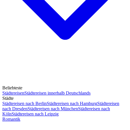
Beliebteste
Städtereisen
Städtereisen innerhalb Deutschlands
Städte
Städtereisen nach Berlin
Städtereisen nach Hamburg
Städtereisen
nach Dresden
Städtereisen nach München
Städtereisen nach
Köln
Städtereisen nach Leipzig
Romantik