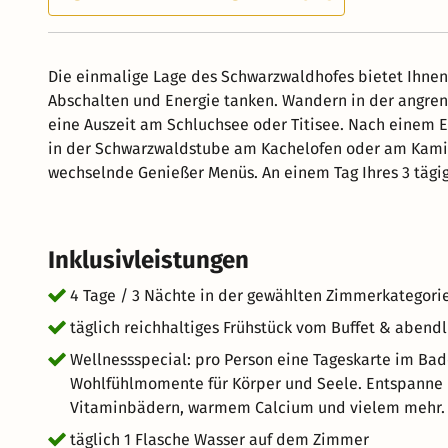
Die einmalige Lage des Schwarzwaldhofes bietet Ihnen 
Abschalten und Energie tanken. Wandern in der angren
eine Auszeit am Schluchsee oder Titisee. Nach einem 
in der Schwarzwaldstube am Kachelofen oder am Kami
wechselnde Genießer Menüs. An einem Tag Ihres 3 tägig
vom Alltag und erleben Momente im Paradies unter Pa
schenken Ihnen wohltuende Wärme und Entspannung. (Ta
zugewiesen & kann nicht geändert werden)
Inklusivleistungen
4 Tage / 3 Nächte in der gewählten Zimmerkategori
täglich reichhaltiges Frühstück vom Buffet & aben
Wellnessspecial: pro Person eine Tageskarte im Bad
Wohlfühlmomente für Körper und Seele. Entspanne i
Vitaminbädern, warmem Calcium und vielem mehr.
täglich 1 Flasche Wasser auf dem Zimmer