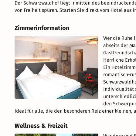
Der Schwarzwaldhof liegt inmitten des beeindruckende
von Freiheit spüren. Starten Sie direkt vom Hotel aus i
Zimmerinformation
Wer die Ruhe l
abseits der Ma
Gastfreundscha
Herrliche Erho
Ein Hotelzimme
romantisch-rus
Schwarzwaldhof
Individualität
unterschiedlic
den Schwerpun
Ideal für alle, die den besonderen Reiz einer kleinen, 
Wellness & Freizeit
Wandern und S