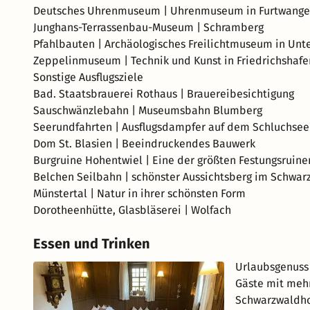
Deutsches Uhrenmuseum | Uhrenmuseum in Furtwang
Junghans-Terrassenbau-Museum | Schramberg
Pfahlbauten | Archäologisches Freilichtmuseum in Un
Zeppelinmuseum | Technik und Kunst in Friedrichshafe
Sonstige Ausflugsziele
Bad. Staatsbrauerei Rothaus | Brauereibesichtigung
Sauschwänzlebahn | Museumsbahn Blumberg
Seerundfahrten | Ausflugsdampfer auf dem Schluchsee
Dom St. Blasien | Beeindruckendes Bauwerk
Burgruine Hohentwiel | Eine der größten Festungsruin
Belchen Seilbahn | schönster Aussichtsberg im Schwar
Münstertal | Natur in ihrer schönsten Form
Dorotheenhütte, Glasbläserei | Wolfach
Essen und Trinken
Urlaubsgenuss
Gäste mit mehr
Schwarzwaldho