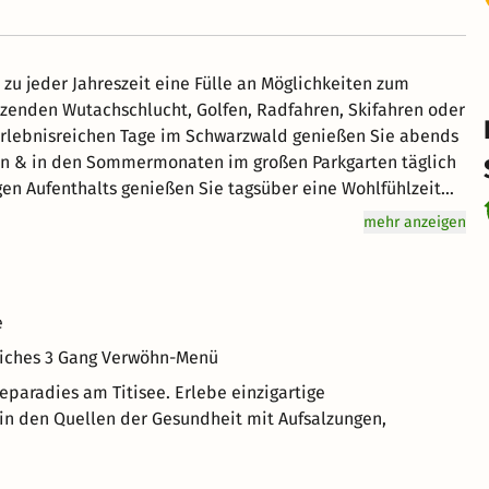
zu jeder Jahreszeit eine Fülle an Möglichkeiten zum
zenden Wutachschlucht, Golfen, Radfahren, Skifahren oder
Erlebnisreichen Tage im Schwarzwald genießen Sie abends
n & in den Sommermonaten im großen Parkgarten täglich
en Aufenthalts genießen Sie tagsüber eine Wohlfühlzeit
lmen. 33 °C warme Lagunen und tropische Temperaturen
mehr anzeigen
geseintrittskarte je nach Verfügbarkeit wird der Tag
e
dliches 3 Gang Verwöhn-Menü
eparadies am Titisee. Erlebe einzigartige
n den Quellen der Gesundheit mit Aufsalzungen,