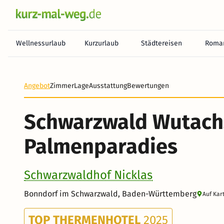
Wellnessurlaub
Kurzurlaub
Städtereisen
Roman
Angebot
Zimmer
Lage
Ausstattung
Bewertungen
Schwarzwald Wutach
Palmenparadies
Schwarzwaldhof Nicklas
Bonndorf im Schwarzwald, Baden-Württemberg
Auf Kar
TOP THERMENHOTEL
2025