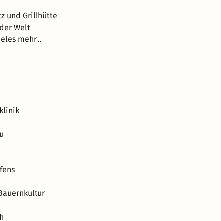
z und Grillhütte
 der Welt
eles mehr...
klinik
au
fens
Bauernkultur
ch