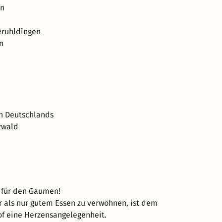
en
teruhldingen
n
en Deutschlands
zwald
 für den Gaumen!
 als nur gutem Essen zu verwöhnen, ist dem
f eine Herzensangelegenheit.