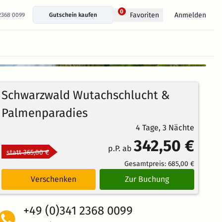
0
Anmelden
Favoriten
 2368 0099
Gutschein kaufen
+ 15 Fotos anzeigen
100%
4.8
32
Echte
/5
Schwarzwald Wutachschlucht &
Bewertungen
Weiterempfehlung
Herausragend
Palmenparadies
4 Tage, 3 Nächte
342,50 €
p.P. ab
statt 365,00 €
Gesamtpreis:
685,00 €
Verschenken
Zur Buchung
+49 (0)341 2368 0099