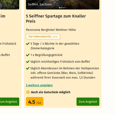
Seiffen, Sachsen
Kuro
 im
5 Seiffner Spartage zum Knaller
3 Ta
Preis
Juni,
Berg
Panorama Berghotel Wettiner Höhe
Panor
TOP FAMILIENHOTEL
2025
3 T
em Frühstück
5 Tage / 4 Nächte in der gewählten
Zimmerkategorie
Täg
18:
 Buffet
1 x Begrüßungsgetränk
2 
täglich reichhaltiges Frühstück vom Buffet
Zi
täglich Abendessen im Rahmen der Halbpension
Täg
inkl. offene Getränke (Bier, Wein, Softdrinks)
während Ihrer Essenzeit von max. 1,5 Stunden
5 weit
2 weitere anzeigen
Au
Auch als Gutschein möglich
Za
4.5
4.
Zum Angebot
Zum Angebot
/5.0