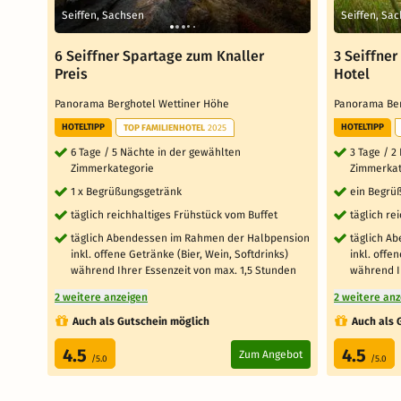
Seiffen, Sachsen
Seiffen, Sa
6 Seiffner Spartage zum Knaller
3 Seiffne
Preis
Hotel
Panorama Berghotel Wettiner Höhe
Panorama Be
HOTELTIPP
HOTELTIPP
TOP FAMILIENHOTEL
2025
6 Tage / 5 Nächte in der gewählten
3 Tage / 2
Zimmerkategorie
Zimmerkat
1 x Begrüßungsgetränk
ein Begrü
täglich reichhaltiges Frühstück vom Buffet
täglich re
täglich Abendessen im Rahmen der Halbpension
täglich A
inkl. offene Getränke (Bier, Wein, Softdrinks)
inkl. offe
während Ihrer Essenzeit von max. 1,5 Stunden
während I
2 weitere anzeigen
2 weitere an
Auch als Gutschein möglich
Auch als 
4.5
4.5
Zum Angebot
/5.0
/5.0