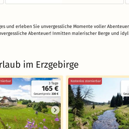
rges und erleben Sie unvergessliche Momente voller Abenteuer
vergessliche Abenteuer! Inmitten malerischer Berge und idyll
rlaub im Erzgebirge
rnierbar
Kostenlos stornierbar
3 Tage
165 €
Gesamtpreis:
330 €
Ges