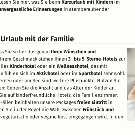
Lesen Sie hier, was Sie beim
Kurzurlaub mit Kindern
im
unvergessliche Erinnerungen
in atemberaubender
Urlaub mit der Familie
ss Sie sicher das genau
Ihren Wünschen und
 Ihrem Geschmack stehen Ihnen
3- bis 5-Sterne-Hotels
zur
elles
Kinderhotel
oder ein
Wellnesshotel
, das mit
e fühlen sich im
Aktivhotel
oder im
Sporthotel
sehr wohl.
Bergen oder am See sind weitere Pluspunkte. Nutzen Sie
en: Geben Sie die Anzahl und das Alter der Kinder an,
Sie auf kinderfreundliche Hotels, die Familienzimmer,
n Fällen beinhalten unsere Packages
freien Eintritt
in
en Sie in der Regel die Wahl zwischen
Frühstück und
 vegetarische oder vegane Kost eingegangen wird. In den