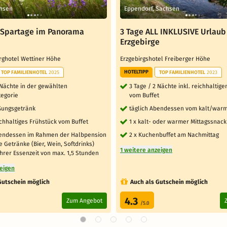
chsen
Eppendorf, Sachsen
r Spartage im Panorama
3 Tage ALL INKLUSIVE Urlaub
Erzgebirge
rghotel Wettiner Höhe
Erzgebirgshotel Freiberger Höhe
HOTELTIPP
TOP FAMILIENHOTEL
2025
TOP FAMILIENHOTEL
2023
 Nächte in der gewählten
3 Tage / 2 Nächte inkl. reichhaltig
egorie
vom Buffet
ßungsgetränk
täglich Abendessen vom kalt/warm
ichhaltiges Frühstück vom Buffet
1 x kalt- oder warmer Mittagssnack
bendessen im Rahmen der Halbpension
2 x Kuchenbuffet am Nachmittag
ne Getränke (Bier, Wein, Softdrinks)
1 weitere anzeigen
hrer Essenzeit von max. 1,5 Stunden
zeigen
Gutschein möglich
Auch als Gutschein möglich
4.3
Zum Angebot
/5.0