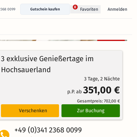
0
Anmelden
Favoriten
 2368 0099
Gutschein kaufen
+ 26 Fotos anzeigen
Kostenlos
90%
stornierbar
4.4
10
Echte
/5
3 exklusive Genießertage im
Bewertungen
Weiterempfehlung
Großartig
Hochsauerland
3 Tage, 2 Nächte
351,00 €
p.P. ab
Gesamtpreis:
702,00 €
Verschenken
Zur Buchung
+49 (0)341 2368 0099