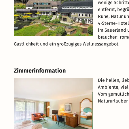
wenige Schrit
entfernt, begr
Ruhe, Natur un
4-Sterne-Hotel
im Sauerland u
brauchen: roma
Gastlichkeit und ein großzügiges Wellnessangebot.
Zimmerinformation
Die hellen, li
Ambiente, viel
Vom gemütliche
Natururlauber 