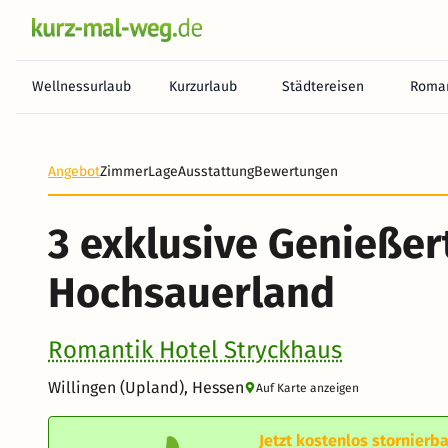
Wellnessurlaub
Kurzurlaub
Städtereisen
Roman
Heute noch keine Zahlung erforderlich! Zahlen Sie b
Angebot
Zimmer
Lage
Ausstattung
Bewertungen
3 exklusive Genießer
Hochsauerland
Romantik Hotel Stryckhaus
Willingen (Upland), Hessen
Auf Karte anzeigen
Jetzt kostenlos stornierba