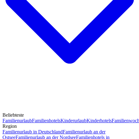
Beliebteste
Familienurlaub
Familienhotels
Kinderurlaub
Kinderhotels
Familienwoc
Region
Familienurlaub in Deutschland
Familienurlaub an der
Ostsee
Familienurlaub an der Nordsee
Familienhotels in