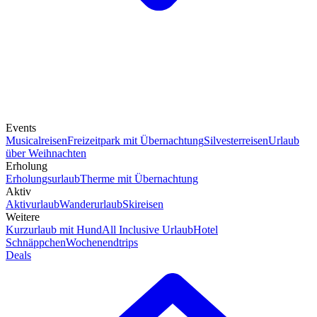
Events
Musicalreisen
Freizeitpark mit Übernachtung
Silvesterreisen
Urlaub
über Weihnachten
Erholung
Erholungsurlaub
Therme mit Übernachtung
Aktiv
Aktivurlaub
Wanderurlaub
Skireisen
Weitere
Kurzurlaub mit Hund
All Inclusive Urlaub
Hotel
Schnäppchen
Wochenendtrips
Deals