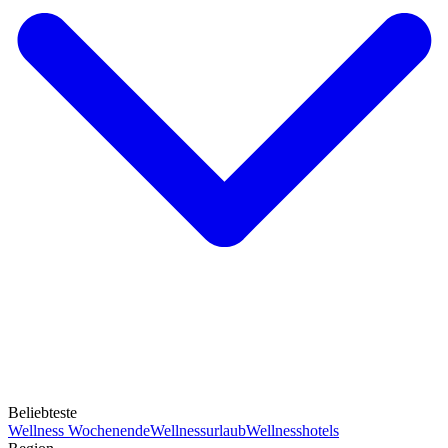
Beliebteste
Wellness Wochenende
Wellnessurlaub
Wellnesshotels