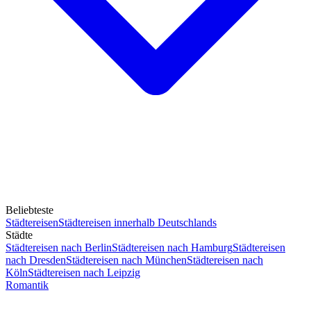
Beliebteste
Städtereisen
Städtereisen innerhalb Deutschlands
Städte
Städtereisen nach Berlin
Städtereisen nach Hamburg
Städtereisen
nach Dresden
Städtereisen nach München
Städtereisen nach
Köln
Städtereisen nach Leipzig
Romantik