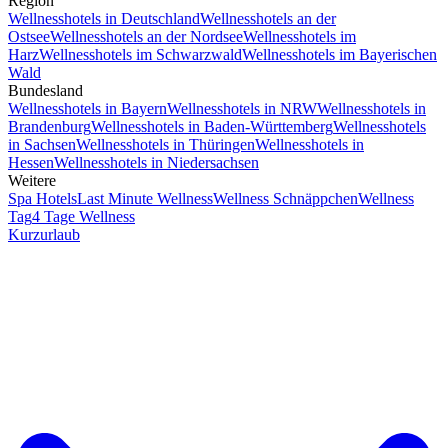
Region
Wellnesshotels in Deutschland
Wellnesshotels an der
Ostsee
Wellnesshotels an der Nordsee
Wellnesshotels im
Harz
Wellnesshotels im Schwarzwald
Wellnesshotels im Bayerischen
Wald
Bundesland
Wellnesshotels in Bayern
Wellnesshotels in NRW
Wellnesshotels in
Brandenburg
Wellnesshotels in Baden-Württemberg
Wellnesshotels
in Sachsen
Wellnesshotels in Thüringen
Wellnesshotels in
Hessen
Wellnesshotels in Niedersachsen
Weitere
Spa Hotels
Last Minute Wellness
Wellness Schnäppchen
Wellness
Tag
4 Tage Wellness
Kurzurlaub