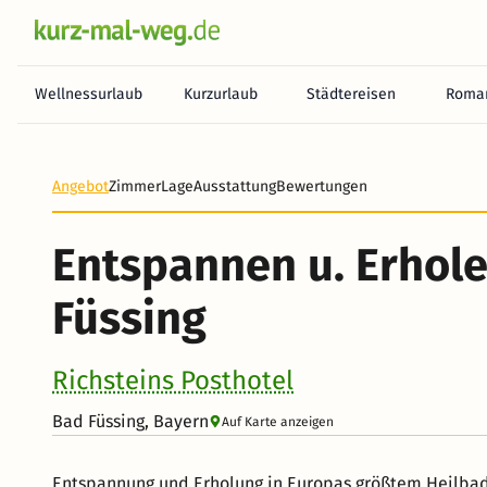
Wellnessurlaub
Kurzurlaub
Städtereisen
Roman
Heute noch keine Zahlung erforderlich! Zahlen Sie b
Angebot
Zimmer
Lage
Ausstattung
Bewertungen
Entspannen u. Erhole
Füssing
Richsteins Posthotel
Bad Füssing, Bayern
Auf Karte anzeigen
Entspannung und Erholung in Europas größtem Heilbad