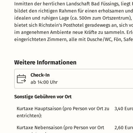
Inmitten der herrlichen Landschaft Bad Füssings, liegt Richstein's Posthotel. 
bildet den richtigen Rahmen für einen erholsamen und angenehm
idealen und ruhigen Lage (ca. 500m zum Ortszentrum), zwi
bietet sich Richstein's Posthotel geradewegs an, sich
im angenehmen Ambiente neue Kräfte zu sammeln. Erleben Sie Komfort und Atmosphäre in unseren behaglich
eingerichteten Zimmern, alle mit Dusche/WC, Fön, Safe,
W-Lan und Balkon. Unsere neue Saunalandschaft ist mit einer finnischer Sauna, Bio-Kräutersauna, Dampfgrotte,
Infrarotkabine, einem Ruheraum sowie einem Eisbrunne
gelangen die Gäste ganz bequem zur Massage, physikal
Weitere Informationen
Liegewiese im Garten. Die neue Wellness- und Saunalan
Inklusivleistung zur Verfügung und alle Bereiche können mit dem Fa
Check-In
bequem zu allen Etagen des Hauses. In unserem Restaurant "Postwirt" verwöhnen wir Sie mit frischen regionalen
ab 14:00 Uhr
und saisonalen Schmankerln. Ob ein romantischer Abend
einfach wohl fühlen. Einen sonnigen Nachmittag bei K
Sonstige Gebühren vor Ort
Terrasse oder im Wintergarten lässt Sie die Sorgen des Alltags schnell verg
Kurtaxe Hauptsaison (pro Person vor Ort zu
3,40 Eur
kann man einen erlebnisreichen Tag in Bad Füssing unb
entrichten):
Kurtaxe Nebensaison (pro Person vor Ort
2,60 Eur