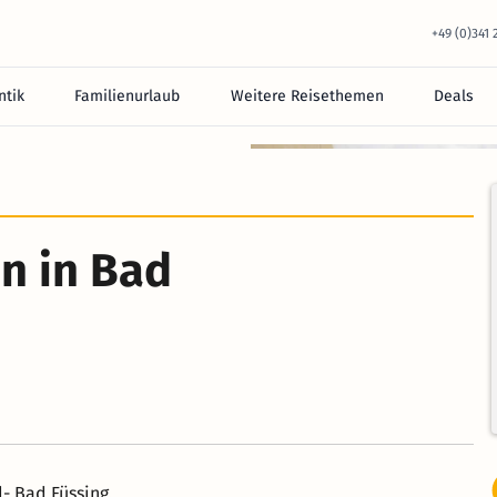
+49 (0)341
tik
Familienurlaub
Weitere Reisethemen
Deals
equem im Hotel.
n in Bad
- Bad Füssing.