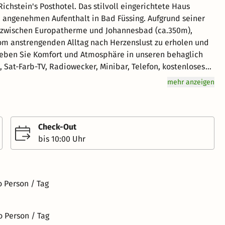
Das stilvoll eingerichtete Haus
en Aufenthalt in Bad Füssing. Aufgrund seiner
schen Europatherme und Johannesbad (ca.350m),
 vom anstrengenden Alltag nach Herzenslust zu erholen und
 Sat-Farb-TV, Radiowecker, Minibar, Telefon, kostenloses
mehr anzeigen
n und Grander-Trinkbrunnen ausgestattet. Von hieraus
ischen Therapie und durch den direkten Zugang zur
dschaft steht unseren Gästen kostenlos als
hrstuhl erreicht werden. Unser Lift bringt Sie
Check-Out
bis 10:00 Uhr
 zu Zweit oder in uriger Gesellschaft, hier muss man sich
affee, hausgemachten Kuchen und Mehlspeisen auf unserer
essen. Beim geselligen Beisammensein
o Person / Tag
eschwert ausklingen lassen.
o Person / Tag