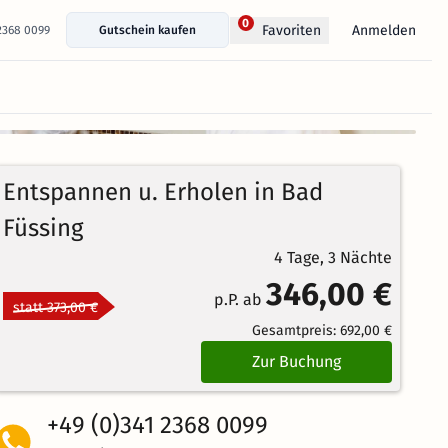
0
Anmelden
Favoriten
 2368 0099
Gutschein kaufen
+ 15 Fotos anzeigen
4.9
23
Echte
/5
Entspannen u. Erholen in Bad
Bewertungen
Herausragend
Füssing
4 Tage, 3 Nächte
346,00 €
p.P. ab
statt 373,00 €
Gesamtpreis:
692,00 €
Zur Buchung
+49 (0)341 2368 0099