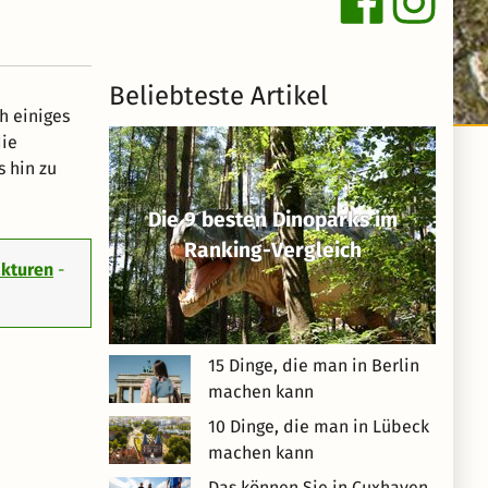
Beliebteste Artikel
h einiges
die
s hin zu
Die 9 besten Dinoparks im
Ranking-Vergleich
kturen
-
15 Dinge, die man in Berlin
machen kann
10 Dinge, die man in Lübeck
machen kann
Das können Sie in Cuxhaven