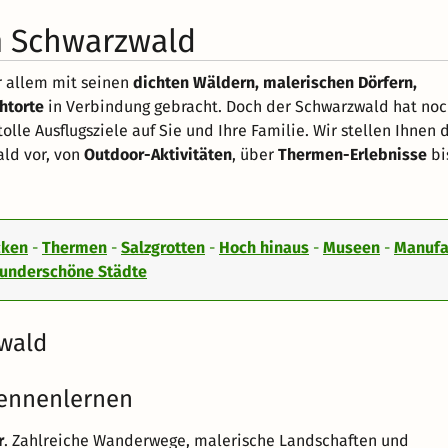
im Schwarzwald
r allem mit seinen
dichten Wäldern, malerischen Dörfern,
htorte
in Verbindung gebracht. Doch der Schwarzwald hat noc
le Ausflugsziele auf Sie und Ihre Familie. Wir stellen Ihnen 
ld vor, von
Outdoor-Aktivitäten
, über
Thermen-Erlebnisse
bi
cken
-
Thermen
-
Salzgrotten
-
Hoch hinaus
-
Museen
-
Manufa
underschöne Städte
zwald
kennenlernen
r
. Zahlreiche Wanderwege, malerische Landschaften und