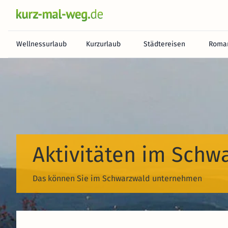
Wellnessurlaub
Kurzurlaub
Städtereisen
Roman
Aktivitäten im Schw
Das können Sie im Schwarzwald unternehmen