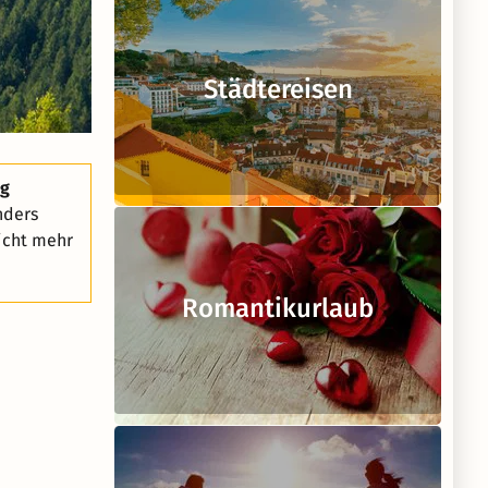
Städtereisen
eg
nders
icht mehr
Romantikurlaub