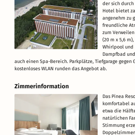
der sich durch
Hotel bietet z
angenehm zu ge
freundliche At
zum Verweilen 
(20 m x 5,6 m)
Whirlpool und 
Dampfbad und S
auch einen Spa-Bereich. Parkplätze, Tiefgarage gegen 
kostenloses WLAN runden das Angebot ab.
Zimmerinformation
Das Pinea Reso
komfortabel au
etwa die Hälfte
natürlichen F
Stimmung erze
Doppelzimmer 