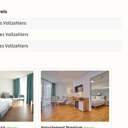
reis
s Vollzahlers
es Vollzahlers
es Vollzahlers
sic
Appartement Premium