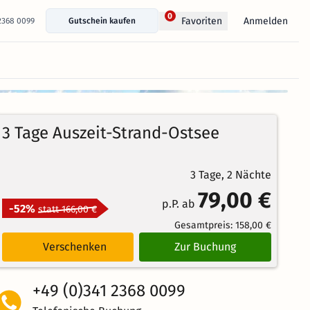
0
Anmelden
Favoriten
 2368 0099
Gutschein kaufen
+ 13 Fotos anzeigen
91%
4.4
246
Echte
/5
3 Tage Auszeit-Strand-Ostsee
Bewertungen
Weiterempfehlung
Großartig
3 Tage, 2 Nächte
79,00 €
p.P. ab
-52%
statt 166,00 €
Gesamtpreis:
158,00 €
Verschenken
Zur Buchung
+49 (0)341 2368 0099