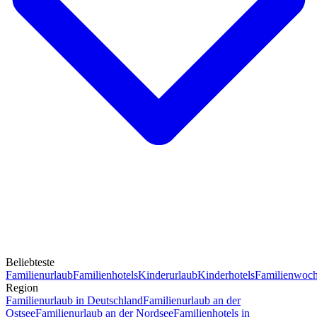
Beliebteste
Familienurlaub
Familienhotels
Kinderurlaub
Kinderhotels
Familienwoc
Region
Familienurlaub in Deutschland
Familienurlaub an der
Ostsee
Familienurlaub an der Nordsee
Familienhotels in