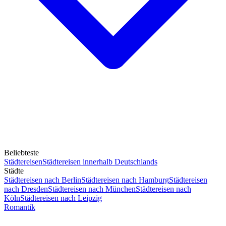
Beliebteste
Städtereisen
Städtereisen innerhalb Deutschlands
Städte
Städtereisen nach Berlin
Städtereisen nach Hamburg
Städtereisen
nach Dresden
Städtereisen nach München
Städtereisen nach
Köln
Städtereisen nach Leipzig
Romantik