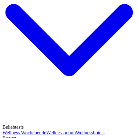
Beliebteste
Wellness Wochenende
Wellnessurlaub
Wellnesshotels