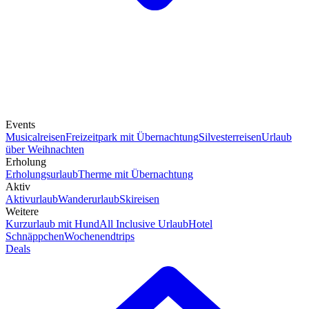
Events
Musicalreisen
Freizeitpark mit Übernachtung
Silvesterreisen
Urlaub
über Weihnachten
Erholung
Erholungsurlaub
Therme mit Übernachtung
Aktiv
Aktivurlaub
Wanderurlaub
Skireisen
Weitere
Kurzurlaub mit Hund
All Inclusive Urlaub
Hotel
Schnäppchen
Wochenendtrips
Deals