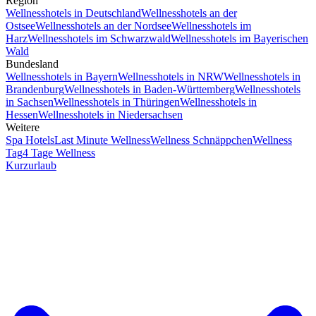
Region
Wellnesshotels in Deutschland
Wellnesshotels an der
Ostsee
Wellnesshotels an der Nordsee
Wellnesshotels im
Harz
Wellnesshotels im Schwarzwald
Wellnesshotels im Bayerischen
Wald
Bundesland
Wellnesshotels in Bayern
Wellnesshotels in NRW
Wellnesshotels in
Brandenburg
Wellnesshotels in Baden-Württemberg
Wellnesshotels
in Sachsen
Wellnesshotels in Thüringen
Wellnesshotels in
Hessen
Wellnesshotels in Niedersachsen
Weitere
Spa Hotels
Last Minute Wellness
Wellness Schnäppchen
Wellness
Tag
4 Tage Wellness
Kurzurlaub