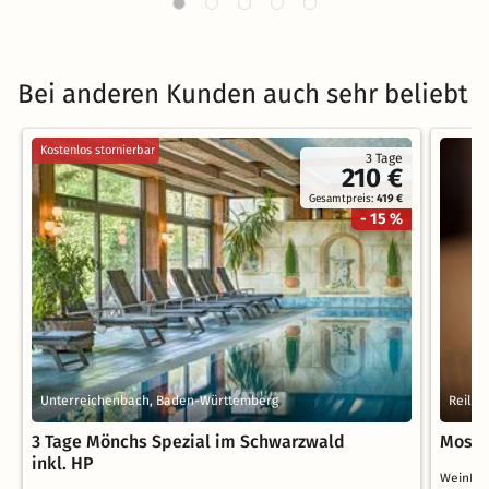
Bei anderen Kunden auch sehr beliebt
Kostenlos stornierbar
3 Tage
210 €
Gesamtpreis:
419 €
- 15 %
Unterreichenbach, Baden-Württemberg
Reil, 
3 Tage Mönchs Spezial im Schwarzwald
Mosel
inkl. HP
WeinBe