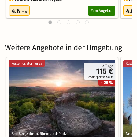
4.6
4.6
Zum Angebot
/5.0
Weitere Angebote in der Umgebung
Kostenlos stornierbar
Kostenl
3 Tage
115 €
Gesamtpreis:
230 €
- 28 %
Bad Bergzabern, Rheinland-Pfalz
Neusta