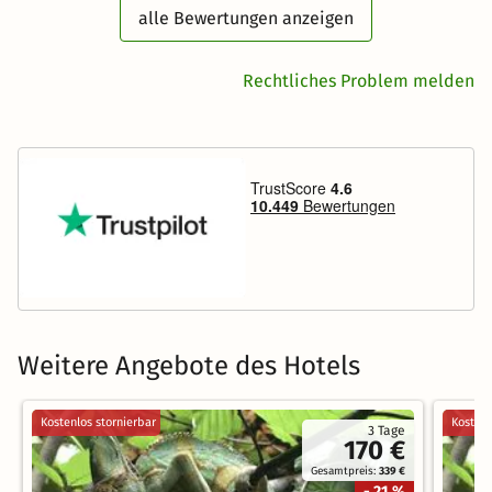
alle Bewertungen anzeigen
Rechtliches Problem melden
Weitere Angebote des Hotels
Kostenlos stornierbar
Kostenl
3 Tage
170 €
Gesamtpreis:
339 €
- 21 %