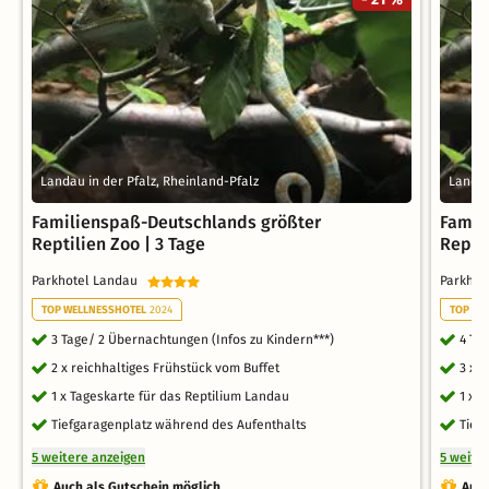
Landau in der Pfalz, Rheinland-Pfalz
Landau
Familienspaß-Deutschlands größter
Famil
Reptilien Zoo | 3 Tage
Reptil
Parkhotel Landau
Parkho
TOP WELLNESSHOTEL
2024
TOP WE
3 Tage/ 2 Übernachtungen (Infos zu Kindern***)
4 Ta
2 x reichhaltiges Frühstück vom Buffet
3 x 
1 x Tageskarte für das Reptilium Landau
1 x 
Tiefgaragenplatz während des Aufenthalts
Tief
5 weitere anzeigen
5 weite
Auch als Gutschein möglich
Auch