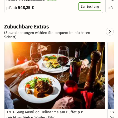
Zur Buchung
548,25 €
p.P. ab
p.P. a
Zubuchbare Extras
(Zusatzleistungen wählen Sie bequem im nächsten
Schritt)
1 x 3-Gang Menü od. Teilnahme am Buffet p P.
1 x 
(nicht verfügbar Weihn./Silv.)
(nic