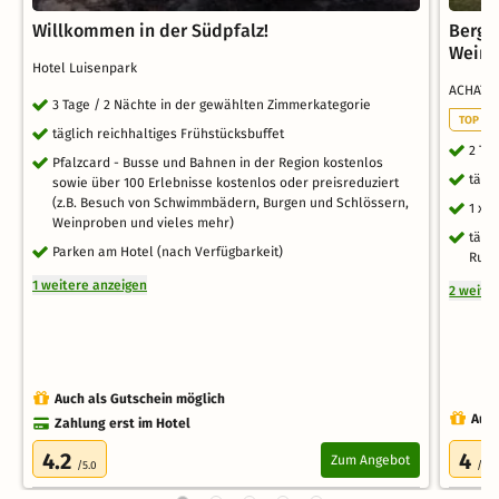
Willkommen in der Südpfalz!
Berge,
Weins
Hotel Luisenpark
ACHAT H
3 Tage / 2 Nächte in der gewählten Zimmerkategorie
TOP RO
täglich reichhaltiges Frühstücksbuffet
2 Ta
Pfalzcard - Busse und Bahnen in der Region kostenlos
tägl
sowie über 100 Erlebnisse kostenlos oder preisreduziert
(z.B. Besuch von Schwimmbädern, Burgen und Schlössern,
1 x 
Weinproben und vieles mehr)
tägl
Parken am Hotel (nach Verfügbarkeit)
Ruhe
1 weitere anzeigen
2 weite
Auch als Gutschein möglich
Auch
Zahlung erst im Hotel
4.2
4
Zum Angebot
/5.0
/5.0