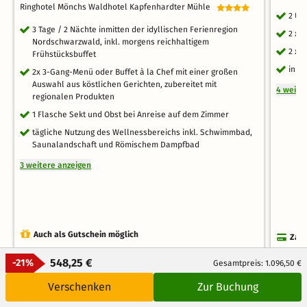
Ringhotel Mönchs Waldhotel Kapfenhardter Mühle
2 Üb
3 Tage / 2 Nächte inmitten der idyllischen Ferienregion
2 x 
Nordschwarzwald, inkl. morgens reichhaltigem
2 x 
Frühstücksbuffet
inkl
2x 3-Gang-Menü oder Buffet à la Chef mit einer großen
Auswahl aus köstlichen Gerichten, zubereitet mit
4 weite
regionalen Produkten
1 Flasche Sekt und Obst bei Anreise auf dem Zimmer
tägliche Nutzung des Wellnessbereichs inkl. Schwimmbad,
Saunalandschaft und Römischem Dampfbad
3 weitere anzeigen
Auch als Gutschein möglich
Zahl
4.2
4.4
Zum Angebot
548,25 €
-21%
Gesamtpreis: 1.096,50 €
/5.0
Verschenken
Zur Buchung