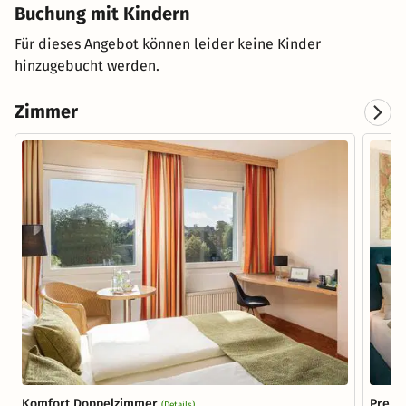
Buchung mit Kindern
Für dieses Angebot können leider keine Kinder
hinzugebucht werden.
Zimmer
Komfort Doppelzimmer
Premi
(Details)