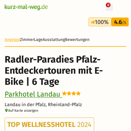
0
+ 31 Fotos
6 Tage
100%
4.6
548 €
/5
-21%
Angebot
Zimmer
Lage
Ausstattung
Bewertungen
Radler-Paradies Pfalz-
Entdeckertouren mit E-
Bike | 6 Tage
Parkhotel Landau
Landau in der Pfalz, Rheinland-Pfalz
Auf Karte anzeigen
TOP WELLNESSHOTEL
2024