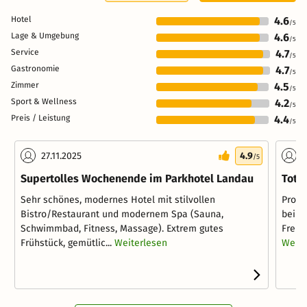
Hotel
4.6
/5
Lage & Umgebung
4.6
/5
Service
4.7
/5
Gastronomie
4.7
/5
Zimmer
4.5
/5
Sport & Wellness
4.2
/5
Preis / Leistung
4.4
/5
27.11.2025
4.9
2
/5
Supertolles Wochenende im Parkhotel Landau
Tota
Sehr schönes, modernes Hotel mit stilvollen
Probl
Bistro/Restaurant und modernem Spa (Sauna,
bei A
Schwimmbad, Fitness, Massage). Extrem gutes
Freund
Frühstück, gemütlic...
Weiterlesen
Weite