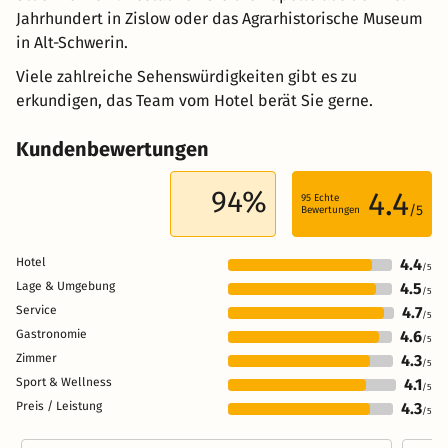
Jahrhundert in Zislow oder das Agrarhistorische Museum
in Alt-Schwerin.
Viele zahlreiche Sehenswürdigkeiten gibt es zu
erkundigen, das Team vom Hotel berät Sie gerne.
Kundenbewertungen
94%
4.4
95
Echte
/5
Bewertungen
Hotel
4.4
/5
Lage & Umgebung
4.5
/5
Service
4.7
/5
Gastronomie
4.6
/5
Zimmer
4.3
/5
Sport & Wellness
4.1
/5
Preis / Leistung
4.3
/5