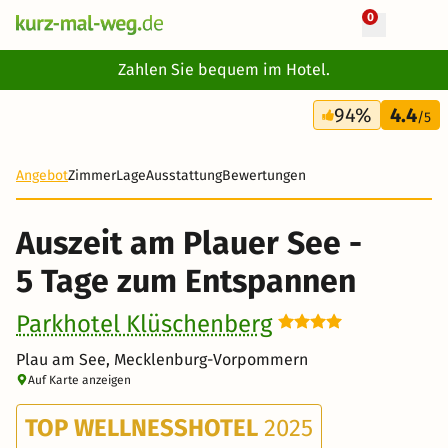
0
+ 11 Fotos
Zahlen Sie bequem im Hotel.
5 Tage
94%
4.4
280 €
/5
-22%
Angebot
Zimmer
Lage
Ausstattung
Bewertungen
Auszeit am Plauer See -
5 Tage zum Entspannen
Parkhotel Klüschenberg
Plau am See, Mecklenburg-Vorpommern
Auf Karte anzeigen
TOP WELLNESSHOTEL
2025