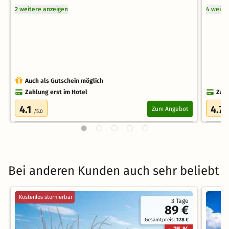
2 weitere anzeigen
4 weite
Auch als Gutschein möglich
Zahlung erst im Hotel
Zahl
4.1
4.7
Zum Angebot
/5.0
/
Bei anderen Kunden auch sehr beliebt
Kostenlos stornierbar
3 Tage
89 €
Gesamtpreis:
178 €