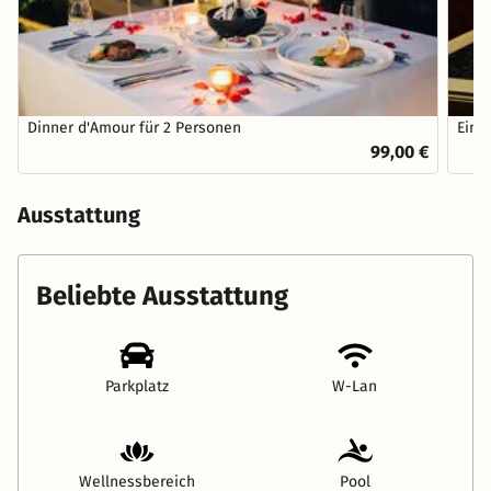
Dinner d'Amour für 2 Personen
Eine
99,00 €
Ausstattung
Beliebte Ausstattung
Parkplatz
W-Lan
Wellnessbereich
Pool