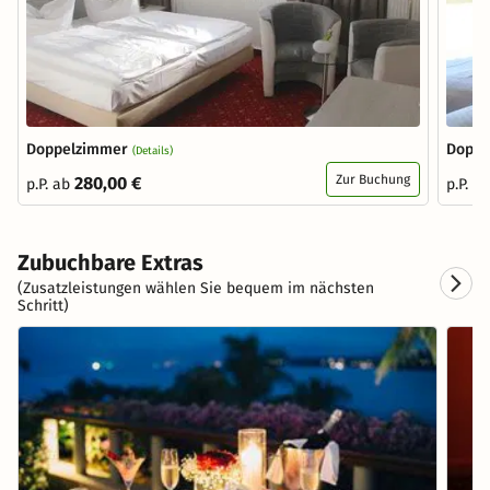
Doppelzimmer
Doppe
(Details)
Zur Buchung
280,00 €
p.P. ab
p.P. a
Zubuchbare Extras
(Zusatzleistungen wählen Sie bequem im nächsten
Schritt)