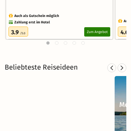
Auch als Gutschein möglich
Auch
Zahlung erst im Hotel
3.9
4.6
Zum Angebot
/5.0
Beliebteste Reiseideen
Kurzurlaub am See
1214 Angebote
35 €
ab
Mec