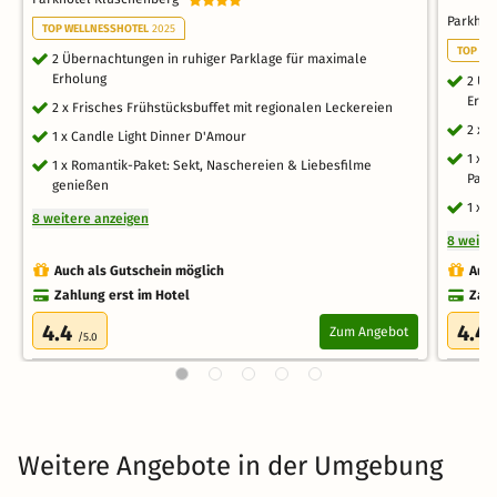
Parkho
TOP WELLNESSHOTEL
2025
TOP WE
2 Übernachtungen in ruhiger Parklage für maximale
Erholung
2 Üb
Erho
2 x Frisches Frühstücksbuffet mit regionalen Leckereien
2 x 
1 x Candle Light Dinner D'Amour
1 x 
1 x Romantik-Paket: Sekt, Naschereien & Liebesfilme
Park
genießen
1 x 
8 weitere anzeigen
8 weite
Auch als Gutschein möglich
Auch
Zahlung erst im Hotel
Zahl
4.4
4.4
Zum Angebot
/5.0
Weitere Angebote in der Umgebung