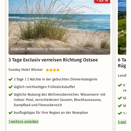
- 25 %
Gägelow, Mecklenburg-Vorpommern
Putbu
3 Tage Exclusiv verreisen Richtung Ostsee
6 Tag
Rüge
Sunday Hotel Wismar
Landhot
3 Tage / 2 Nächte in der gebuchten Zimmerkategorie
6 Ta
täglich reichhaltigen Frühstücksbuffet
reic
tägliche Nutzung des Wellnessbereiches 'Wissemare' mit
tägl
Indoor-Pool, verschiedenen Saunen, Blockhaussauna,
Dampfbad und Fitnessbereich
tägl
Ausflugstipps für Ihre Region an der Rezeption
1 x 
1 weitere anzeigen
5 weite