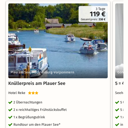
3 Tage
119 €
Gesamtpreis:
238 €
Plau am See, Mecklenburg-Vorpommern
Göhre
Knüllerpreis am Plauer See
5 = 4
Hotel Reke
Seehot
2 Übernachtungen
5 Üb
2 x reichhaltiges Frühstücksbuffet
5 x 
1 x Begrüßungsdrink
1 x 
Rundtour um den Plauer See*
inkl