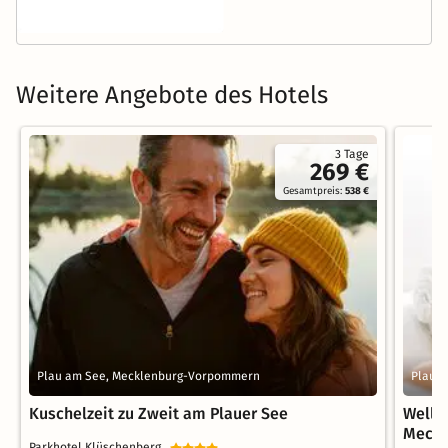
Weitere Angebote des Hotels
3 Tage
269 €
Gesamtpreis:
538 €
Plau am See, Mecklenburg-Vorpommern
Plau 
Kuschelzeit zu Zweit am Plauer See
Welln
Meck
Parkhotel Klüschenberg