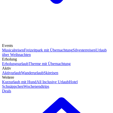
Events
Musicalreisen
Freizeitpark mit Übernachtung
Silvesterreisen
Urlaub
über Weihnachten
Erholung
Erholungsurlaub
Therme mit Übernachtung
Aktiv
Aktivurlaub
Wanderurlaub
Skireisen
Weitere
Kurzurlaub mit Hund
All Inclusive Urlaub
Hotel
Schnäppchen
Wochenendtrips
Deals