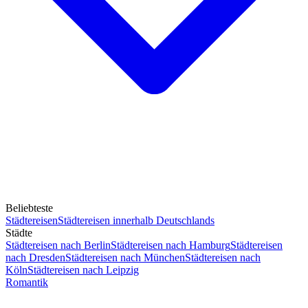
Beliebteste
Städtereisen
Städtereisen innerhalb Deutschlands
Städte
Städtereisen nach Berlin
Städtereisen nach Hamburg
Städtereisen
nach Dresden
Städtereisen nach München
Städtereisen nach
Köln
Städtereisen nach Leipzig
Romantik