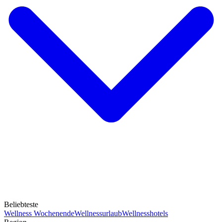
Beliebteste
Wellness Wochenende
Wellnessurlaub
Wellnesshotels