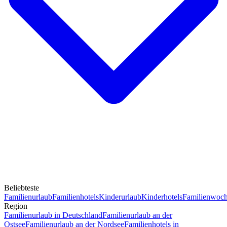
Beliebteste
Familienurlaub
Familienhotels
Kinderurlaub
Kinderhotels
Familienwoc
Region
Familienurlaub in Deutschland
Familienurlaub an der
Ostsee
Familienurlaub an der Nordsee
Familienhotels in