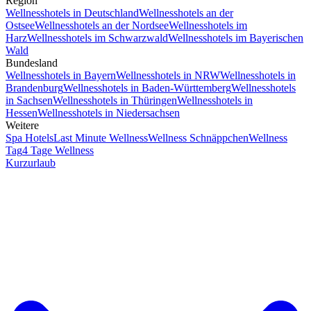
Region
Wellnesshotels in Deutschland
Wellnesshotels an der
Ostsee
Wellnesshotels an der Nordsee
Wellnesshotels im
Harz
Wellnesshotels im Schwarzwald
Wellnesshotels im Bayerischen
Wald
Bundesland
Wellnesshotels in Bayern
Wellnesshotels in NRW
Wellnesshotels in
Brandenburg
Wellnesshotels in Baden-Württemberg
Wellnesshotels
in Sachsen
Wellnesshotels in Thüringen
Wellnesshotels in
Hessen
Wellnesshotels in Niedersachsen
Weitere
Spa Hotels
Last Minute Wellness
Wellness Schnäppchen
Wellness
Tag
4 Tage Wellness
Kurzurlaub