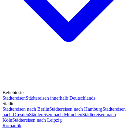
Beliebteste
Städtereisen
Städtereisen innerhalb Deutschlands
Städte
Städtereisen nach Berlin
Städtereisen nach Hamburg
Städtereisen
nach Dresden
Städtereisen nach München
Städtereisen nach
Köln
Städtereisen nach Leipzig
Romantik