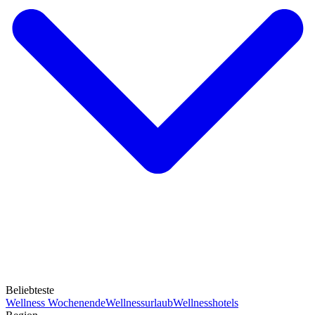
Beliebteste
Wellness Wochenende
Wellnessurlaub
Wellnesshotels