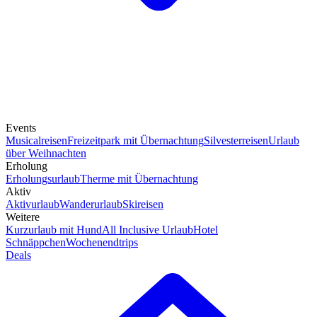
Events
Musicalreisen
Freizeitpark mit Übernachtung
Silvesterreisen
Urlaub
über Weihnachten
Erholung
Erholungsurlaub
Therme mit Übernachtung
Aktiv
Aktivurlaub
Wanderurlaub
Skireisen
Weitere
Kurzurlaub mit Hund
All Inclusive Urlaub
Hotel
Schnäppchen
Wochenendtrips
Deals