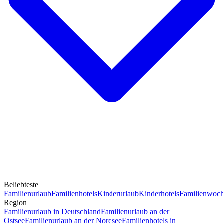
Beliebteste
Familienurlaub
Familienhotels
Kinderurlaub
Kinderhotels
Familienwoc
Region
Familienurlaub in Deutschland
Familienurlaub an der
Ostsee
Familienurlaub an der Nordsee
Familienhotels in