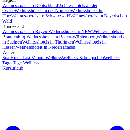
Region
Wellnesshotels in Deutschland
Wellnesshotels an der
Ostsee
Wellnesshotels an der Nordsee
Wellnesshotels im
Harz
Wellnesshotels im Schwarzwald
Wellnesshotels im Bayerischen
Wald
Bundesland
Wellnesshotels in Bayern
Wellnesshotels in NRW
Wellnesshotels in
Brandenburg
Wellnesshotels in Baden-Württemberg
Wellnesshotels
in Sachsen
Wellnesshotels in Thüringen
Wellnesshotels in
Hessen
Wellnesshotels in Niedersachsen
Weitere
Spa Hotels
Last Minute Wellness
Wellness Schnäppchen
Wellness
Tag
4 Tage Wellness
Kurzurlaub