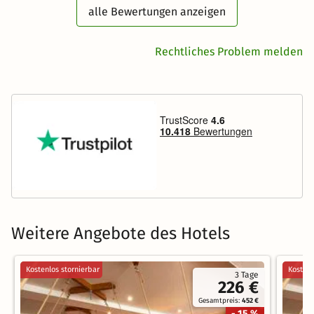
alle Bewertungen anzeigen
Rechtliches Problem melden
Weitere Angebote des Hotels
Kostenlos stornierbar
Kostenl
3 Tage
226 €
Gesamtpreis:
452 €
- 15 %