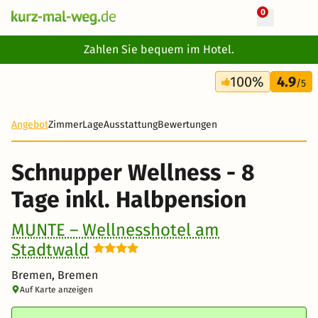
0
+ 22 Fotos
Zahlen Sie bequem im Hotel.
8 Tage
100%
4.9
823 €
/5
Angebot
Zimmer
Lage
Ausstattung
Bewertungen
Schnupper Wellness - 8
Tage inkl. Halbpension
MUNTE – Wellnesshotel am
Stadtwald
Bremen, Bremen
Auf Karte anzeigen