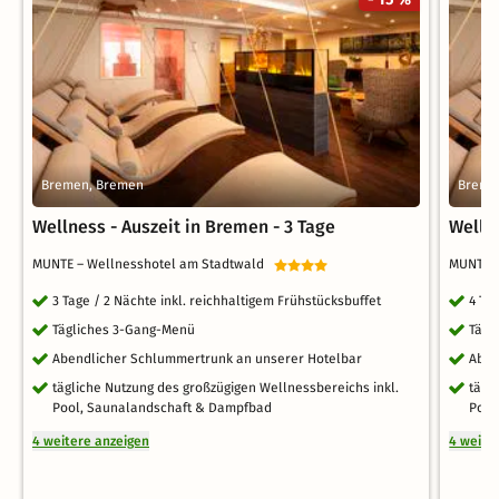
Bremen, Bremen
Breme
Wellness - Auszeit in Bremen - 3 Tage
Wellne
MUNTE – Wellnesshotel am Stadtwald
MUNTE 
3 Tage / 2 Nächte inkl. reichhaltigem Frühstücksbuffet
4 Ta
Tägliches 3-Gang-Menü
Tägl
Abendlicher Schlummertrunk an unserer Hotelbar
Aben
tägliche Nutzung des großzügigen Wellnessbereichs inkl.
tägl
Pool, Saunalandschaft & Dampfbad
Pool
4 weitere anzeigen
4 weite