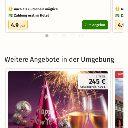
Auch als Gutschein möglich
Auch
Zahlung erst im Hotel
Zahl
4.9
4.9
Zum Angebot
/5.0
Weitere Angebote in der Umgebung
Kostenl
3 Tage
245 €
Gesamtpreis:
490 €