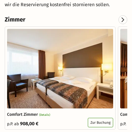
wir die Reservierung kostenfrei stornieren sollen.
Zimmer
Comfort Zimmer
Comfo
(Details)
Zur Buchung
908,00 €
p.P. ab
p.P. a