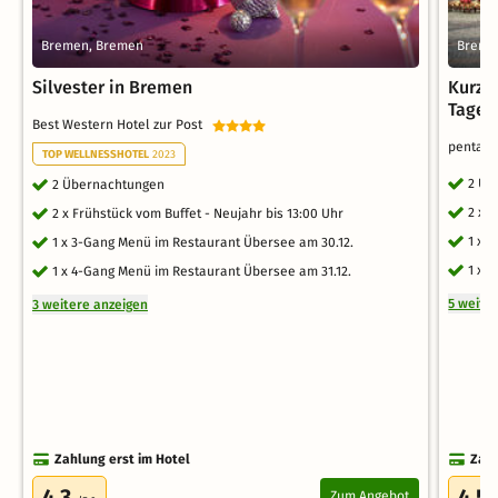
Bremen, Bremen
Breme
Silvester in Bremen
Kurzu
Tage
Best Western Hotel zur Post
pentah
TOP WELLNESSHOTEL
2023
2 Üb
2 Übernachtungen
2 x 
2 x Frühstück vom Buffet - Neujahr bis 13:00 Uhr
1 x 
1 x 3-Gang Menü im Restaurant Übersee am 30.12.
1 x f
1 x 4-Gang Menü im Restaurant Übersee am 31.12.
5 weite
3 weitere anzeigen
Zahlung erst im Hotel
Zahl
4.3
4.5
Zum Angebot