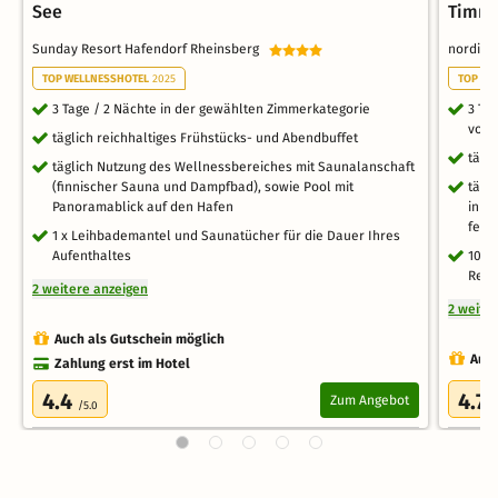
See
Timme
Sunday Resort Hafendorf Rheinsberg
nordicw
TOP WELLNESSHOTEL
2025
TOP NE
3 Tage / 2 Nächte in der gewählten Zimmerkategorie
3 Ta
vom 
täglich reichhaltiges Frühstücks- und Abendbuffet
tägl
täglich Nutzung des Wellnessbereiches mit Saunalanschaft
(finnischer Sauna und Dampfbad), sowie Pool mit
tägl
Panoramablick auf den Hafen
inkl
fein
1 x Leihbademantel und Saunatücher für die Dauer Ihres
Aufenthaltes
10 E
Rest
2 weitere anzeigen
2 weite
Auch als Gutschein möglich
Auch
Zahlung erst im Hotel
4.4
4.7
Zum Angebot
/5.0
/