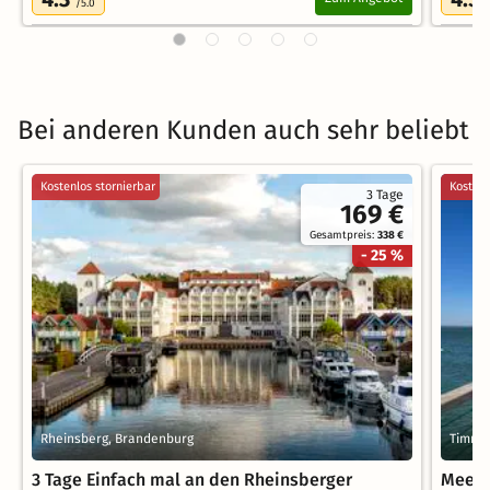
/5.0
Bei anderen Kunden auch sehr beliebt
Kostenlos stornierbar
Kostenl
3 Tage
169 €
Gesamtpreis:
338 €
- 25 %
Rheinsberg, Brandenburg
Timmen
3 Tage Einfach mal an den Rheinsberger
Meer 