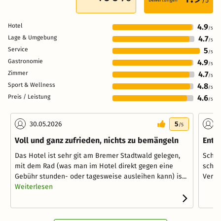
/5
Hotel
4.9
/5
Lage & Umgebung
4.7
/5
Service
5
/5
Gastronomie
4.9
/5
Zimmer
4.7
/5
Sport & Wellness
4.8
/5
Preis / Leistung
4.6
/5
30.05.2026
5
0
/5
Voll und ganz zufrieden, nichts zu bemängeln
Ents
Das Hotel ist sehr git am Bremer Stadtwald gelegen,
Schön
mit dem Rad (was man im Hotel direkt gegen eine
schön
Gebühr stunden- oder tagesweise ausleihen kann) is...
Verke
Weiterlesen