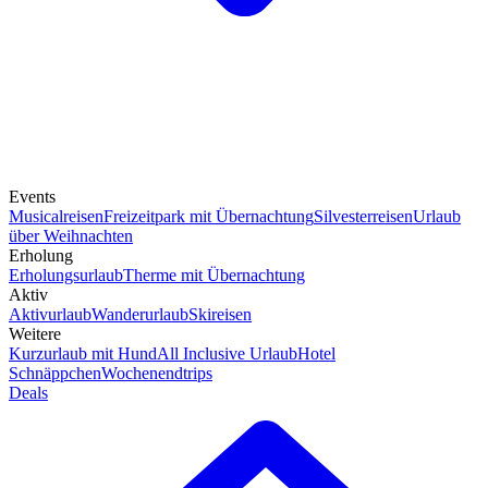
Events
Musicalreisen
Freizeitpark mit Übernachtung
Silvesterreisen
Urlaub
über Weihnachten
Erholung
Erholungsurlaub
Therme mit Übernachtung
Aktiv
Aktivurlaub
Wanderurlaub
Skireisen
Weitere
Kurzurlaub mit Hund
All Inclusive Urlaub
Hotel
Schnäppchen
Wochenendtrips
Deals