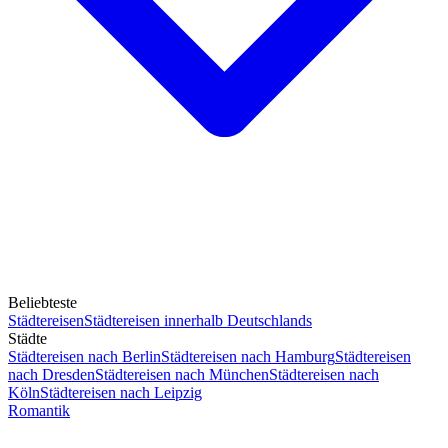
Beliebteste
Städtereisen
Städtereisen innerhalb Deutschlands
Städte
Städtereisen nach Berlin
Städtereisen nach Hamburg
Städtereisen
nach Dresden
Städtereisen nach München
Städtereisen nach
Köln
Städtereisen nach Leipzig
Romantik