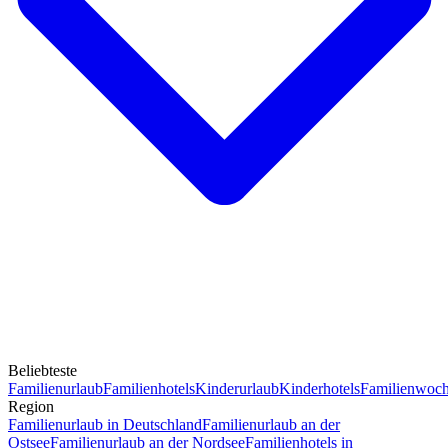
Beliebteste
Familienurlaub
Familienhotels
Kinderurlaub
Kinderhotels
Familienwoc
Region
Familienurlaub in Deutschland
Familienurlaub an der
Ostsee
Familienurlaub an der Nordsee
Familienhotels in