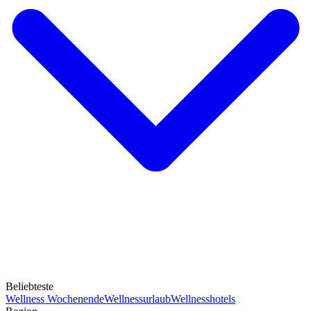
Beliebteste
Wellness Wochenende
Wellnessurlaub
Wellnesshotels