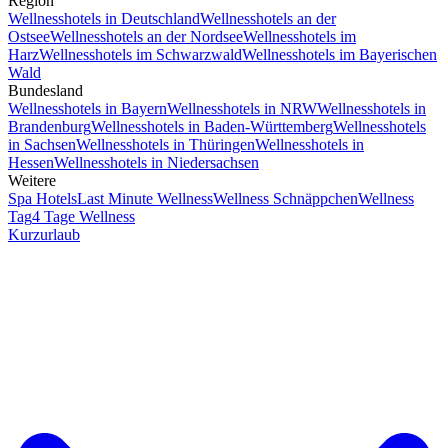
Region
Wellnesshotels in Deutschland
Wellnesshotels an der
Ostsee
Wellnesshotels an der Nordsee
Wellnesshotels im
Harz
Wellnesshotels im Schwarzwald
Wellnesshotels im Bayerischen
Wald
Bundesland
Wellnesshotels in Bayern
Wellnesshotels in NRW
Wellnesshotels in
Brandenburg
Wellnesshotels in Baden-Württemberg
Wellnesshotels
in Sachsen
Wellnesshotels in Thüringen
Wellnesshotels in
Hessen
Wellnesshotels in Niedersachsen
Weitere
Spa Hotels
Last Minute Wellness
Wellness Schnäppchen
Wellness
Tag
4 Tage Wellness
Kurzurlaub