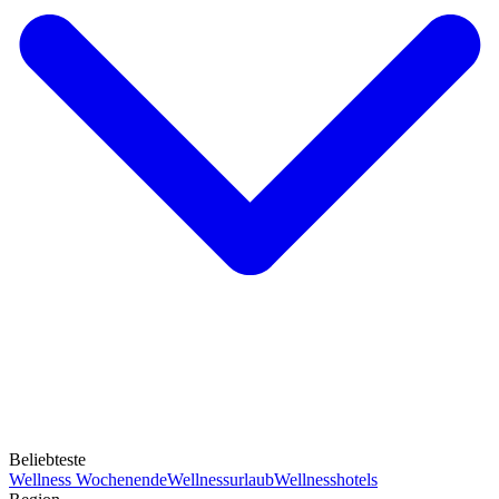
Beliebteste
Wellness Wochenende
Wellnessurlaub
Wellnesshotels