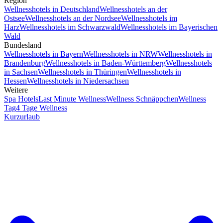
Region
Wellnesshotels in Deutschland
Wellnesshotels an der
Ostsee
Wellnesshotels an der Nordsee
Wellnesshotels im
Harz
Wellnesshotels im Schwarzwald
Wellnesshotels im Bayerischen
Wald
Bundesland
Wellnesshotels in Bayern
Wellnesshotels in NRW
Wellnesshotels in
Brandenburg
Wellnesshotels in Baden-Württemberg
Wellnesshotels
in Sachsen
Wellnesshotels in Thüringen
Wellnesshotels in
Hessen
Wellnesshotels in Niedersachsen
Weitere
Spa Hotels
Last Minute Wellness
Wellness Schnäppchen
Wellness
Tag
4 Tage Wellness
Kurzurlaub