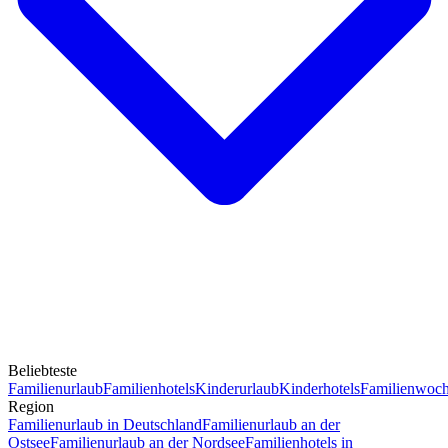
Beliebteste
Familienurlaub
Familienhotels
Kinderurlaub
Kinderhotels
Familienwoc
Region
Familienurlaub in Deutschland
Familienurlaub an der
Ostsee
Familienurlaub an der Nordsee
Familienhotels in