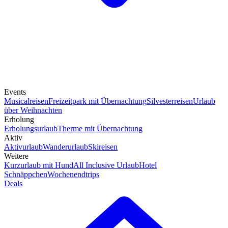
Events
Musicalreisen
Freizeitpark mit Übernachtung
Silvesterreisen
Urlaub
über Weihnachten
Erholung
Erholungsurlaub
Therme mit Übernachtung
Aktiv
Aktivurlaub
Wanderurlaub
Skireisen
Weitere
Kurzurlaub mit Hund
All Inclusive Urlaub
Hotel
Schnäppchen
Wochenendtrips
Deals