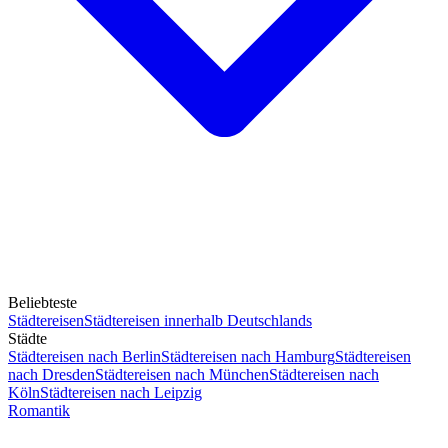
Beliebteste
Städtereisen
Städtereisen innerhalb Deutschlands
Städte
Städtereisen nach Berlin
Städtereisen nach Hamburg
Städtereisen
nach Dresden
Städtereisen nach München
Städtereisen nach
Köln
Städtereisen nach Leipzig
Romantik