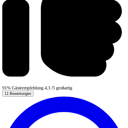
91%
Gästeempfehlung
4,3
/5
großartig
11 Bewertungen