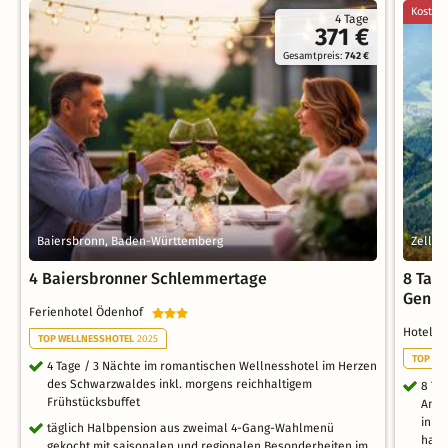
Kostenl
4 Tage
371 €
Gesamtpreis:
742 €
Baiersbronn, Baden-Württemberg
Zell i
4 Baiersbronner Schlemmertage
8 Tag
Genus
Ferienhotel Ödenhof
Hotel R
TOP WELLNESSHOTEL
2025
TOP NE
4 Tage / 3 Nächte im romantischen Wellnesshotel im Herzen
des Schwarzwaldes inkl. morgens reichhaltigem
8 Ta
Frühstücksbuffet
Ambi
inkl
täglich Halbpension aus zweimal 4-Gang-Wahlmenü
haus
gekocht mit saisonalen und regionalen Besonderheiten im