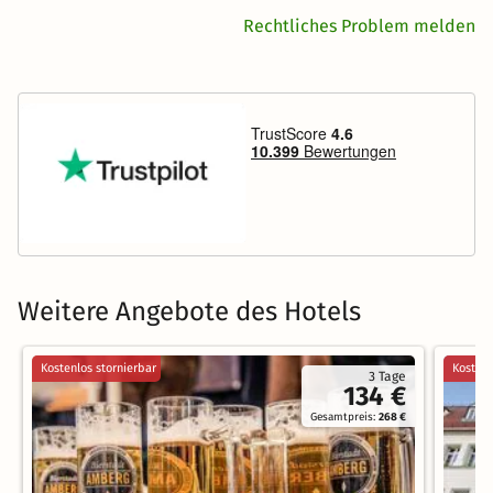
Rechtliches Problem melden
Weitere Angebote des Hotels
Kostenlos stornierbar
Kostenl
3 Tage
134 €
Gesamtpreis:
268 €