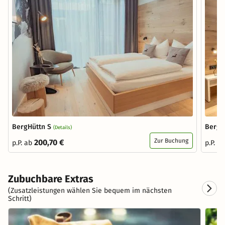
BergHüttn S
BergH
(Details)
Zur Buchung
200,70 €
p.P. ab
p.P. a
Zubuchbare Extras
(Zusatzleistungen wählen Sie bequem im nächsten
Schritt)