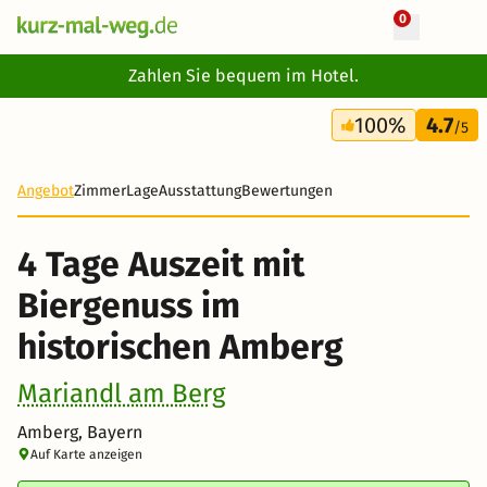
0
+ 6 Fotos
Zahlen Sie bequem im Hotel.
4 Tage
100%
4.7
201 €
/5
Angebot
Zimmer
Lage
Ausstattung
Bewertungen
4 Tage Auszeit mit
Biergenuss im
historischen Amberg
Mariandl am Berg
Amberg, Bayern
Auf Karte anzeigen