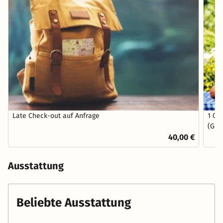
Late Check-out auf Anfrage
1 Ob
(Gem
40,00 €
Ausstattung
Beliebte Ausstattung