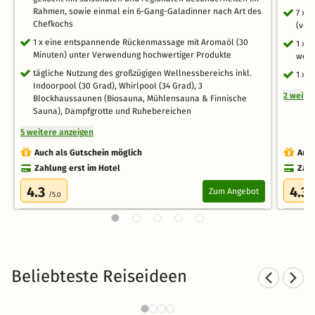
Rahmen, sowie einmal ein 6-Gang-Galadinner nach Art des
7 x 
Chefkochs
(veg
1 x eine entspannende Rückenmassage mit Aromaöl (30
1 x 
Minuten) unter Verwendung hochwertiger Produkte
weit
tägliche Nutzung des großzügigen Wellnessbereichs inkl.
1 x 
Indoorpool (30 Grad), Whirlpool (34 Grad), 3
2 weite
Blockhaussaunen (Biosauna, Mühlensauna & Finnische
Sauna), Dampfgrotte und Ruhebereichen
5 weitere anzeigen
Auch als Gutschein möglich
Auch
Zahlung erst im Hotel
Zahl
4.3
4.3
Zum Angebot
/5.0
/
Beliebteste Reiseideen
Weinhotels in Bayern
743 Angebote
45 €