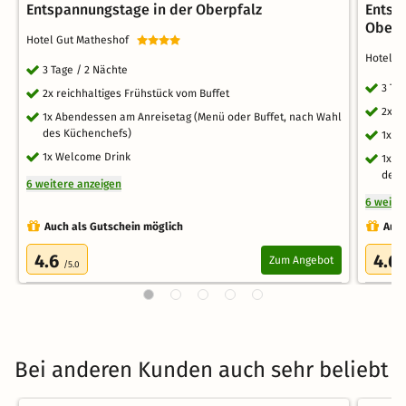
Entspannungstage in der Oberpfalz
Entsp
Oberp
Hotel Gut Matheshof
Hotel 
3 Tage / 2 Nächte
3 Ta
2x reichhaltiges Frühstück vom Buffet
2x r
1x Abendessen am Anreisetag (Menü oder Buffet, nach Wahl
des Küchenchefs)
1x W
1x Welcome Drink
1x A
des 
6 weitere anzeigen
6 weite
Auch als Gutschein möglich
Auch
4.6
4.6
Zum Angebot
/5.0
Bei anderen Kunden auch sehr beliebt