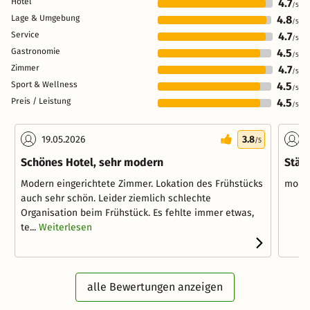
Hotel
4.7
/5
Lage & Umgebung
4.8
/5
Service
4.7
/5
Gastronomie
4.5
/5
Zimmer
4.7
/5
Sport & Wellness
4.5
/5
Preis / Leistung
4.5
/5
19.05.2026
3.8
0
/5
Schönes Hotel, sehr modern
Städ
Modern eingerichtete Zimmer. Lokation des Frühstücks
moder
auch sehr schön. Leider ziemlich schlechte
Organisation beim Frühstück. Es fehlte immer etwas,
te...
Weiterlesen
alle Bewertungen anzeigen