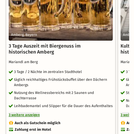
Amberg, Bayern
Amber
3 Tage Auszeit mit Biergenuss im
Kultu
historischen Amberg
histo
Mariandl am Berg
Marian
3 Tage / 2 Nächte im zentralen Stadthotel
3 Ta
täglich reichhaltiges Frühstücksbuffet über den Dächern
tägl
Ambergs
Amb
Nutzung des Wellnessbereichs mit 2 Saunen und
Stad
Dachterrasse
Nutz
Leihbademantel und Slipper für die Dauer des Aufenthaltes
Dach
3 weitere anzeigen
3 weite
Auch als Gutschein möglich
Auch
Zahlung erst im Hotel
Zahl