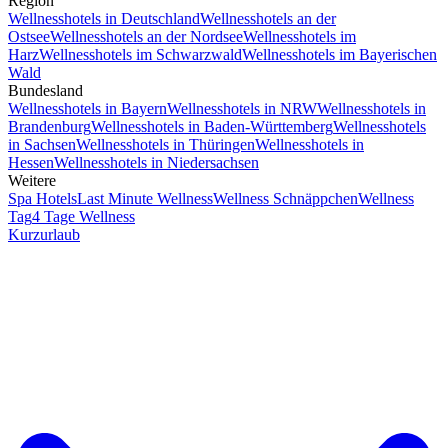
Region
Wellnesshotels in Deutschland
Wellnesshotels an der
Ostsee
Wellnesshotels an der Nordsee
Wellnesshotels im
Harz
Wellnesshotels im Schwarzwald
Wellnesshotels im Bayerischen
Wald
Bundesland
Wellnesshotels in Bayern
Wellnesshotels in NRW
Wellnesshotels in
Brandenburg
Wellnesshotels in Baden-Württemberg
Wellnesshotels
in Sachsen
Wellnesshotels in Thüringen
Wellnesshotels in
Hessen
Wellnesshotels in Niedersachsen
Weitere
Spa Hotels
Last Minute Wellness
Wellness Schnäppchen
Wellness
Tag
4 Tage Wellness
Kurzurlaub