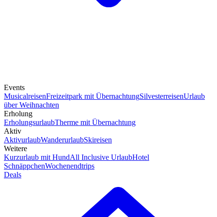
Events
Musicalreisen
Freizeitpark mit Übernachtung
Silvesterreisen
Urlaub
über Weihnachten
Erholung
Erholungsurlaub
Therme mit Übernachtung
Aktiv
Aktivurlaub
Wanderurlaub
Skireisen
Weitere
Kurzurlaub mit Hund
All Inclusive Urlaub
Hotel
Schnäppchen
Wochenendtrips
Deals