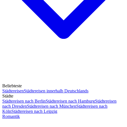
Beliebteste
Städtereisen
Städtereisen innerhalb Deutschlands
Städte
Städtereisen nach Berlin
Städtereisen nach Hamburg
Städtereisen
nach Dresden
Städtereisen nach München
Städtereisen nach
Köln
Städtereisen nach Leipzig
Romantik