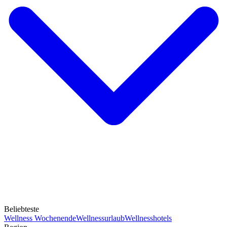
Beliebteste
Wellness Wochenende
Wellnessurlaub
Wellnesshotels