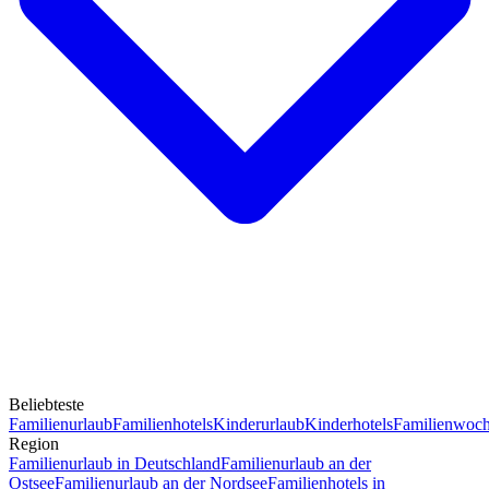
Beliebteste
Familienurlaub
Familienhotels
Kinderurlaub
Kinderhotels
Familienwoc
Region
Familienurlaub in Deutschland
Familienurlaub an der
Ostsee
Familienurlaub an der Nordsee
Familienhotels in