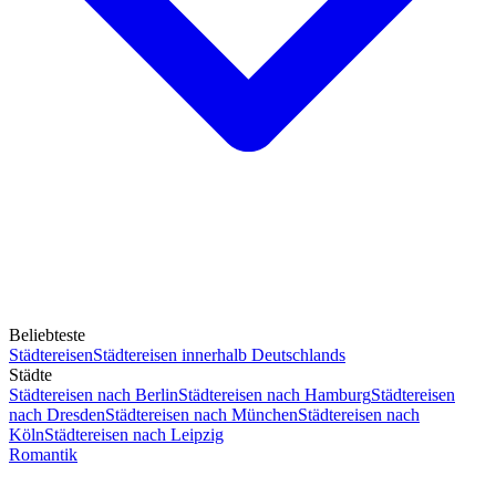
Beliebteste
Städtereisen
Städtereisen innerhalb Deutschlands
Städte
Städtereisen nach Berlin
Städtereisen nach Hamburg
Städtereisen
nach Dresden
Städtereisen nach München
Städtereisen nach
Köln
Städtereisen nach Leipzig
Romantik