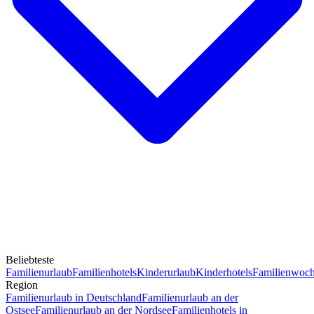
Beliebteste
Familienurlaub
Familienhotels
Kinderurlaub
Kinderhotels
Familienwoc
Region
Familienurlaub in Deutschland
Familienurlaub an der
Ostsee
Familienurlaub an der Nordsee
Familienhotels in