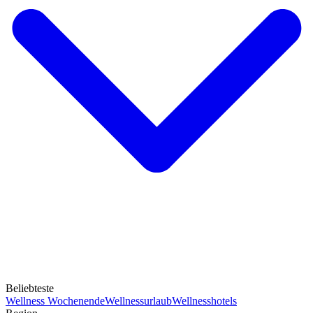
Beliebteste
Wellness Wochenende
Wellnessurlaub
Wellnesshotels