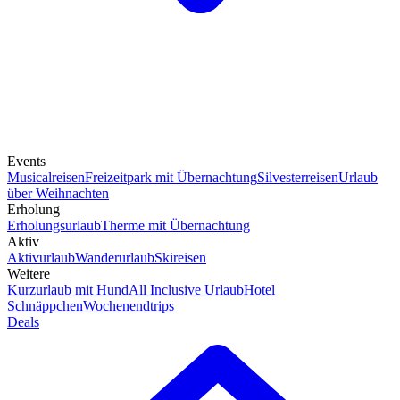
Events
Musicalreisen
Freizeitpark mit Übernachtung
Silvesterreisen
Urlaub
über Weihnachten
Erholung
Erholungsurlaub
Therme mit Übernachtung
Aktiv
Aktivurlaub
Wanderurlaub
Skireisen
Weitere
Kurzurlaub mit Hund
All Inclusive Urlaub
Hotel
Schnäppchen
Wochenendtrips
Deals