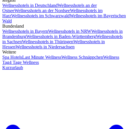
Region
Wellnesshotels in Deutschland
Wellnesshotels an der
Ostsee
Wellnesshotels an der Nordsee
Wellnesshotels im
Harz
Wellnesshotels im Schwarzwald
Wellnesshotels im Bayerischen
Wald
Bundesland
Wellnesshotels in Bayern
Wellnesshotels in NRW
Wellnesshotels in
Brandenburg
Wellnesshotels in Baden-Württemberg
Wellnesshotels
in Sachsen
Wellnesshotels in Thüringen
Wellnesshotels in
Hessen
Wellnesshotels in Niedersachsen
Weitere
Spa Hotels
Last Minute Wellness
Wellness Schnäppchen
Wellness
Tag
4 Tage Wellness
Kurzurlaub