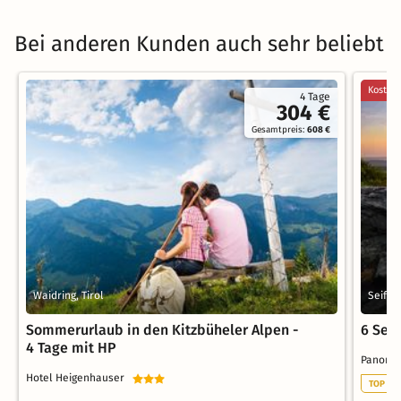
Bei anderen Kunden auch sehr beliebt
Kostenl
4 Tage
304 €
Gesamtpreis:
608 €
Waidring, Tirol
Seiffe
Sommerurlaub in den Kitzbüheler Alpen -
6 Seif
4 Tage mit HP
Panoram
Hotel Heigenhauser
TOP FA