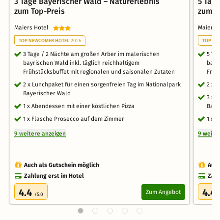
3 Tage Bayerischer Wald – Naturerlebnis
5 Tag
zum Top-Preis
zum T
Maiers Hotel
Maiers
TOP NEWCOMER HOTEL
2026
TOP NE
3 Tage / 2 Nächte am großen Arber im malerischen
5 Ta
bayrischen Wald inkl. täglich reichhaltigem
bayr
Frühstücksbuffet mit regionalen und saisonalen Zutaten
Früh
2 x Lunchpaket für einen sorgenfreien Tag im Nationalpark
2 x 
Bayerischer Wald
3 x 
1 x Abendessen mit einer köstlichen Pizza
Baye
1 x Flasche Prosecco auf dem Zimmer
1 x 
9 weitere anzeigen
9 weite
Auch als Gutschein möglich
Auch
Zahlung erst im Hotel
Zahl
4.4
4.4
Zum Angebot
/5.0