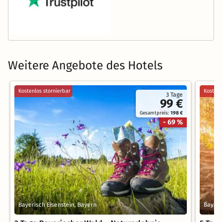
Weitere Angebote des Hotels
Kostenlos stornierbar
Kostenl
3 Tage
99 €
Gesamtpreis:
198 €
- 69 %
Bayerisch Eisenstein, Bayern
Bayeri