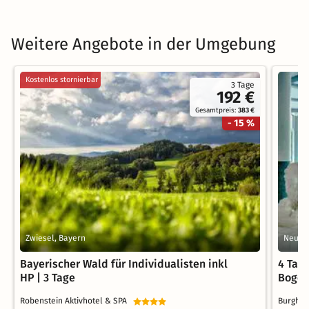
Weitere Angebote in der Umgebung
Kostenlos stornierbar
3 Tage
192 €
Gesamtpreis:
383 €
- 15 %
Zwiesel, Bayern
Neukir
Bayerischer Wald für Individualisten inkl
4 Tag
HP | 3 Tage
Boge
Robenstein Aktivhotel & SPA
Burgho