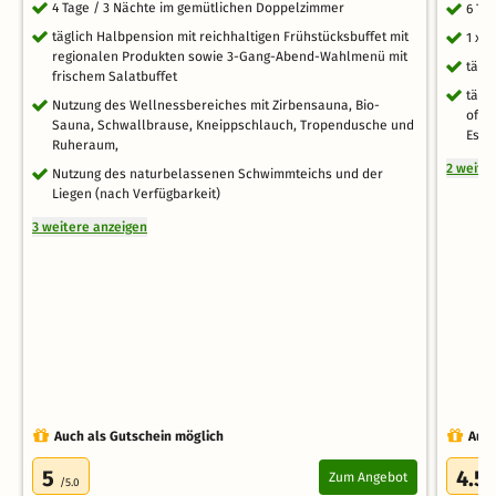
4 Tage / 3 Nächte im gemütlichen Doppelzimmer
6 Ta
täglich Halbpension mit reichhaltigen Frühstücksbuffet mit
1 x 
regionalen Produkten sowie 3-Gang-Abend-Wahlmenü mit
tägl
frischem Salatbuffet
tägl
Nutzung des Wellnessbereiches mit Zirbensauna, Bio-
offe
Sauna, Schwallbrause, Kneippschlauch, Tropendusche und
Esse
Ruheraum,
2 weite
Nutzung des naturbelassenen Schwimmteichs und der
Liegen (nach Verfügbarkeit)
3 weitere anzeigen
Auch als Gutschein möglich
Auch
5
4.5
Zum Angebot
/5.0