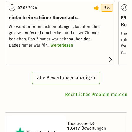
02.05.2024
5
1
/5
einfach ein schöner Kurzurlaub...
ES w
Kurz
Wir wurden freundlich empfangen, konnten ohne
grossen Aufwand einchecken und unser Zimmer
Unser
beziehen. Das Zimmer war sehr sauber, das
ruhig
Badezimmer war für...
Weiterlesen
freun
n...
We
alle Bewertungen anzeigen
Rechtliches Problem melden