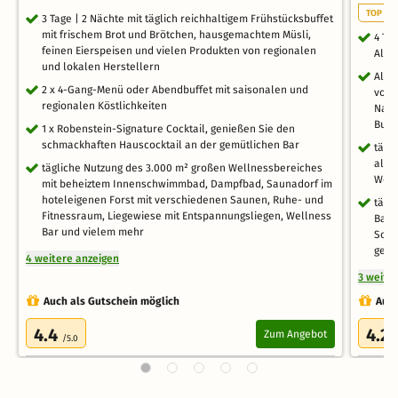
TOP WE
3 Tage | 2 Nächte mit täglich reichhaltigem Frühstücksbuffet
mit frischem Brot und Brötchen, hausgemachtem Müsli,
4 Ta
feinen Eierspeisen und vielen Produkten von regionalen
All I
und lokalen Herstellern
All 
2 x 4-Gang-Menü oder Abendbuffet mit saisonalen und
vom 
regionalen Köstlichkeiten
Nach
Buff
1 x Robenstein-Signature Cocktail, genießen Sie den
schmackhaften Hauscocktail an der gemütlichen Bar
tägl
alko
tägliche Nutzung des 3.000 m² großen Wellnessbereiches
Weiz
mit beheiztem Innenschwimmbad, Dampfbad, Saunadorf im
hoteleigenen Forst mit verschiedenen Saunen, Ruhe- und
tägl
Fitnessraum, Liegewiese mit Entspannungsliegen, Wellness
Bade
Bar und vielem mehr
Somm
gege
4 weitere anzeigen
3 weite
Auch als Gutschein möglich
Auch
4.4
4.2
Zum Angebot
/5.0
/