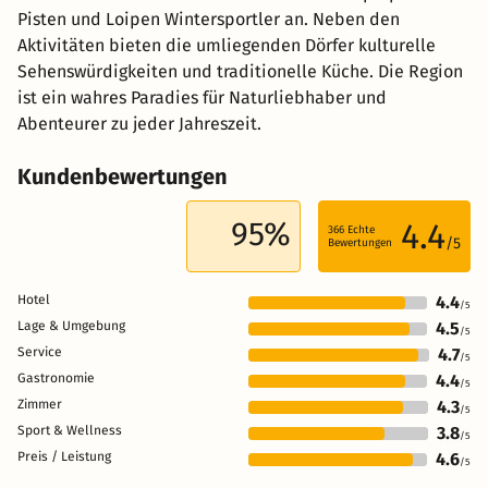
Pisten und Loipen Wintersportler an. Neben den
Aktivitäten bieten die umliegenden Dörfer kulturelle
Sehenswürdigkeiten und traditionelle Küche. Die Region
ist ein wahres Paradies für Naturliebhaber und
Abenteurer zu jeder Jahreszeit.
Kundenbewertungen
95%
4.4
366
Echte
/5
Bewertungen
Hotel
4.4
/5
Lage & Umgebung
4.5
/5
Service
4.7
/5
Gastronomie
4.4
/5
Zimmer
4.3
/5
Sport & Wellness
3.8
/5
Preis / Leistung
4.6
/5