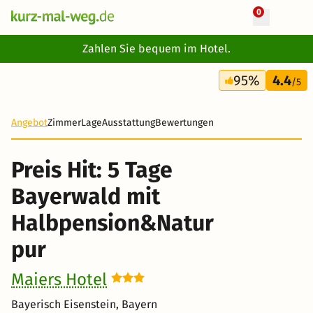
0
+ 27 Fotos
Zahlen Sie bequem im Hotel.
5 Tage
95%
4.4
185 €
/5
-64%
Angebot
Zimmer
Lage
Ausstattung
Bewertungen
Preis Hit: 5 Tage
Bayerwald mit
Halbpension&Natur
pur
Maiers Hotel
Bayerisch Eisenstein, Bayern