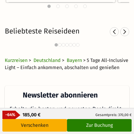
Beliebteste Reiseideen
Kurzurlaub in den Bergen
4423 Angebote
39 €
ab
Kurzreisen
>
Deutschland
>
Bayern
> 5 Tage All-Inclusive
Light – Einfach ankommen, abschalten und genießen
Newsletter abonnieren
Erhalte die besten und neuesten Deals direkt
185,00 €
-64%
Gesamtpreis: 370,00 €
ins Postfach
Verschenken
Zur Buchung