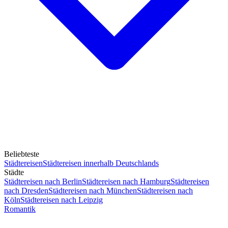
Beliebteste
Städtereisen
Städtereisen innerhalb Deutschlands
Städte
Städtereisen nach Berlin
Städtereisen nach Hamburg
Städtereisen
nach Dresden
Städtereisen nach München
Städtereisen nach
Köln
Städtereisen nach Leipzig
Romantik