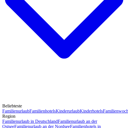
Beliebteste
Familienurlaub
Familienhotels
Kinderurlaub
Kinderhotels
Familienwoc
Region
Familienurlaub in Deutschland
Familienurlaub an der
Ostsee
Familienurlaub an der Nordsee
Familienhotels in