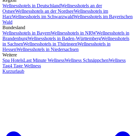
Region
Wellnesshotels in Deutschland
Wellnesshotels an der
Ostsee
Wellnesshotels an der Nordsee
Wellnesshotels im
Harz
Wellnesshotels im Schwarzwald
Wellnesshotels im Bayerischen
Wald
Bundesland
Wellnesshotels in Bayern
Wellnesshotels in NRW
Wellnesshotels in
Brandenburg
Wellnesshotels in Baden-Württemberg
Wellnesshotels
in Sachsen
Wellnesshotels in Thüringen
Wellnesshotels in
Hessen
Wellnesshotels in Niedersachsen
Weitere
Spa Hotels
Last Minute Wellness
Wellness Schnäppchen
Wellness
Tag
4 Tage Wellness
Kurzurlaub