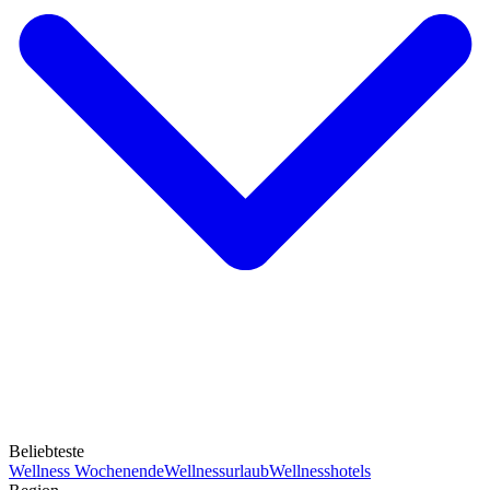
Beliebteste
Wellness Wochenende
Wellnessurlaub
Wellnesshotels