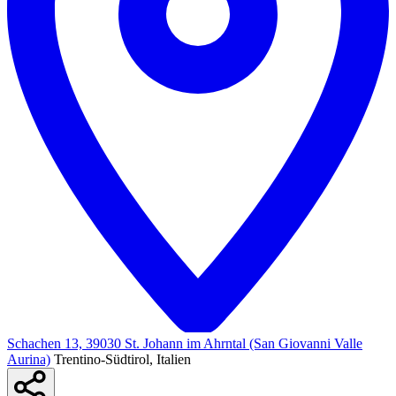
Schachen 13, 39030 St. Johann im Ahrntal (San Giovanni Valle
Aurina)
Trentino-Südtirol, Italien