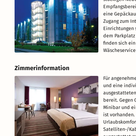
Empfangsbereic
eine Gepäckau
Zugang zum Int
Einrichtungen 
dem Parkplatz 
finden sich ei
Wäscheservice
Zimmerinformation
Für angenehme
und eine indiv
ausgestatteten
bereit. Gegen 
Minibar und ei
ist vorhanden.
Urlaubskomfort
Satelliten-/Ka