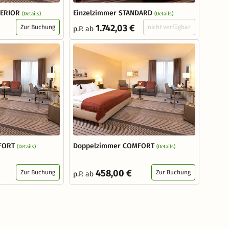
PERIOR
Einzelzimmer STANDARD
(Details)
(Details)
1.742,03 €
Zur Buchung
nicht verfügbar
p.P. ab
FORT
Doppelzimmer COMFORT
(Details)
(Details)
458,00 €
Zur Buchung
Zur Buchung
p.P. ab