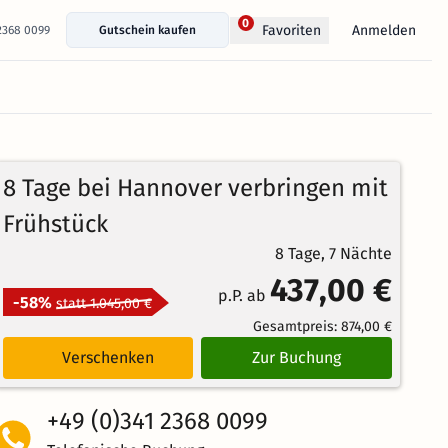
0
Anmelden
Favoriten
 2368 0099
Gutschein kaufen
8 Tage bei Hannover verbringen mit
Frühstück
8 Tage, 7 Nächte
437,00 €
p.P. ab
-58%
statt 1.045,00 €
Gesamtpreis:
874,00 €
Verschenken
Zur Buchung
+49 (0)341 2368 0099