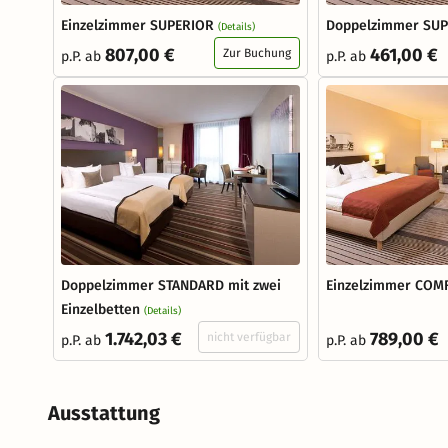
Einzelzimmer SUPERIOR
Doppelzimmer SU
(Details)
807,00 €
461,00 €
Zur Buchung
p.P. ab
p.P. ab
Doppelzimmer STANDARD mit zwei
Einzelzimmer COM
Einzelbetten
(Details)
1.742,03 €
789,00 €
nicht verfügbar
p.P. ab
p.P. ab
Ausstattung