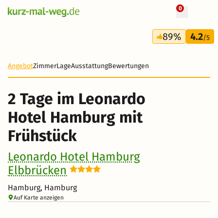
0
+ 9 Fotos
2 Tage
89%
4.2
60 €
/5
-61%
Angebot
Zimmer
Lage
Ausstattung
Bewertungen
2 Tage im Leonardo
Hotel Hamburg mit
Frühstück
Leonardo Hotel Hamburg
Elbbrücken
Hamburg, Hamburg
Auf Karte anzeigen