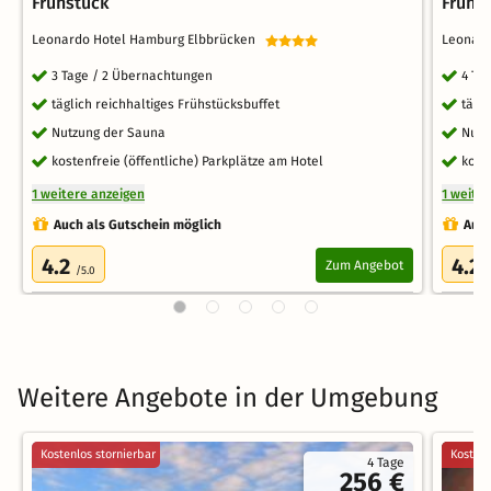
Frühstück
Frühs
Leonardo Hotel Hamburg Elbbrücken
Leonar
3 Tage / 2 Übernachtungen
4 Ta
täglich reichhaltiges Frühstücksbuffet
tägl
Nutzung der Sauna
Nutz
kostenfreie (öffentliche) Parkplätze am Hotel
kost
1 weitere anzeigen
1 weite
Auch als Gutschein möglich
Auch
4.2
4.2
Zum Angebot
/5.0
/
Weitere Angebote in der Umgebung
Kostenlos stornierbar
Kostenl
4 Tage
256 €