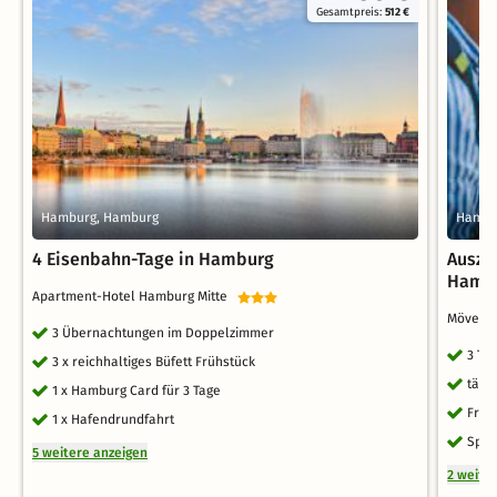
Gesamtpreis:
512 €
Hamburg, Hamburg
Hambu
4 Eisenbahn-Tage in Hamburg
Ausze
Hambu
Apartment-Hotel Hamburg Mitte
Mövenpi
3 Übernachtungen im Doppelzimmer
3 Ta
3 x reichhaltiges Büfett Frühstück
tägl
1 x Hamburg Card für 3 Tage
Früh
1 x Hafendrundfahrt
Spät
5 weitere anzeigen
2 weite