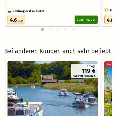
Auch
Zahlung erst im Hotel
4.6
4.6
Zum Angebot
/5.0
Bei anderen Kunden auch sehr beliebt
Kostenl
3 Tage
119 €
Gesamtpreis:
238 €