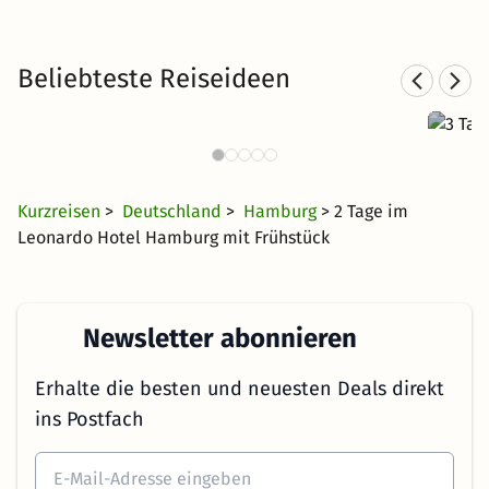
Beliebteste Reiseideen
3 T
Städtereisen nach Hamburg
543 Angebote
26 €
ab
Kurzreisen
>
Deutschland
>
Hamburg
> 2 Tage im
Leonardo Hotel Hamburg mit Frühstück
Newsletter abonnieren
Erhalte die besten und neuesten Deals direkt
ins Postfach