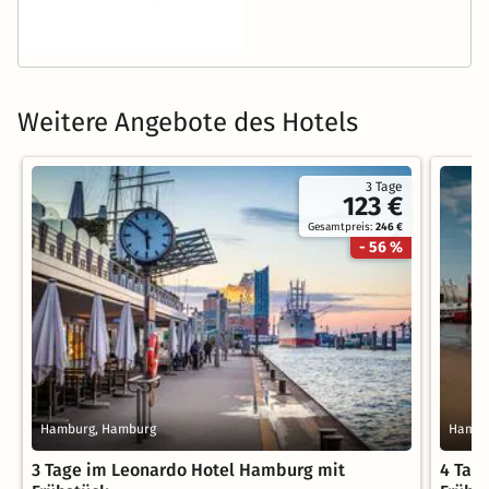
Weitere Angebote des Hotels
3 Tage
123 €
Gesamtpreis:
246 €
- 56 %
Hamburg, Hamburg
Hambu
3 Tage im Leonardo Hotel Hamburg mit
4 Tag