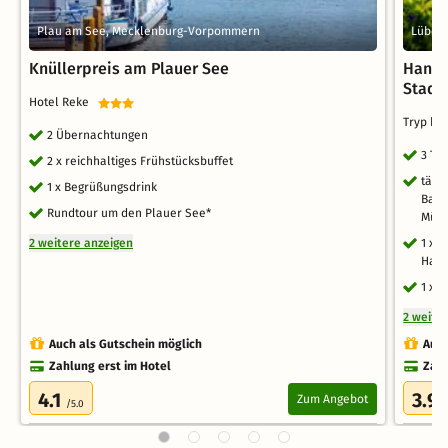
Plau am See, Mecklenburg-Vorpommern
Lübeck
Knüllerpreis am Plauer See
Hanse
Stadt
Hotel Reke
Tryp b
2 Übernachtungen
3 Ta
2 x reichhaltiges Frühstücksbuffet
tägl
1 x Begrüßungsdrink
Back
Rundtour um den Plauer See*
Müsl
2 weitere anzeigen
1 x 
Han
1 x 
2 weite
Auch als Gutschein möglich
Auch
Zahlung erst im Hotel
Zahl
4.1
3.9
Zum Angebot
/5.0
/