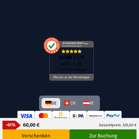
AUSGEZEICHNET
.org
Kundenbewertungen
SEHR GUT
4.57
/ 5.00
5.351 Bewertungen
Hinweis zu den Bewertungen
DE
CH
AT
60,00 €
-61%
Gesamtpreis: 120,00 €
Verschenken
Zur Buchung
© GetAway Travel GmbH 2026 Alle Rechte vorbehalten.