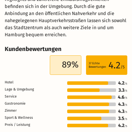
befinden sich in der Umgebung. Durch die gute
Anbindung an den öffentlichen Nahverkehr und die
nahegelegenen Hauptverkehrsstraßen lassen sich sowohl
das Stadtzentrum als auch weitere Ziele in und um
Hamburg bequem erreichen.
Kundenbewertungen
89%
4.2
37
Echte
/5
Bewertungen
Hotel
4.2
/5
Lage & Umgebung
3.3
/5
Service
4.6
/5
Gastronomie
4.3
/5
Zimmer
4.3
/5
Sport & Wellness
3.5
/5
Preis / Leistung
4.2
/5