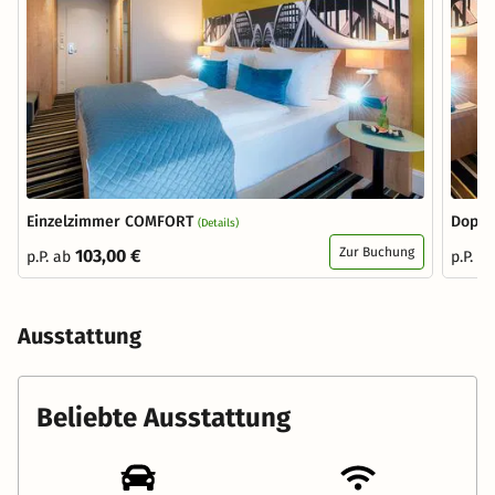
Einzelzimmer COMFORT
Doppe
(Details)
Zur Buchung
103,00 €
p.P. ab
p.P. a
Ausstattung
Beliebte Ausstattung