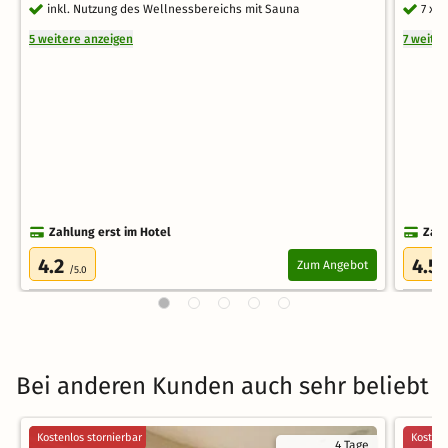
inkl. Nutzung des Wellnessbereichs mit Sauna
7 x 
5 weitere anzeigen
7 weite
Zahlung erst im Hotel
Zahl
4.2
4.5
Zum Angebot
/5.0
Bei anderen Kunden auch sehr beliebt
Kostenlos stornierbar
Kostenl
4 Tage