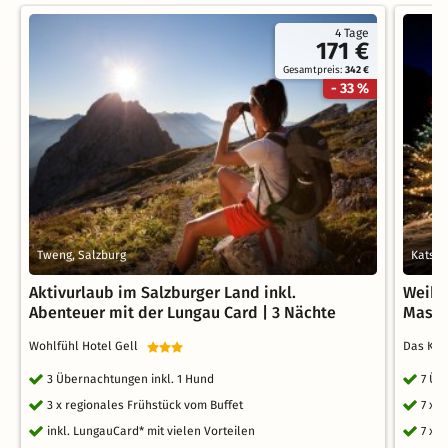
4 Tage
171 €
Gesamtpreis:
342 €
- 33 %
Tweng, Salzburg
Katsch
Aktivurlaub im Salzburger Land inkl.
Weihn
Abenteuer mit der Lungau Card | 3 Nächte
Massa
Wohlfühl Hotel Gell
Das KA
3 Übernachtungen inkl. 1 Hund
7 Üb
3 x regionales Frühstück vom Buffet
7 x 
inkl. LungauCard* mit vielen Vorteilen
7 x 