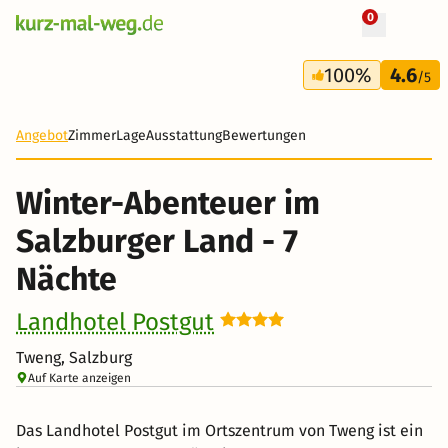
0
+ 7 Fotos
8 Tage
100%
4.6
647 €
/5
Angebot
Zimmer
Lage
Ausstattung
Bewertungen
Winter-Abenteuer im
Salzburger Land - 7
Nächte
Landhotel Postgut
Tweng, Salzburg
Auf Karte anzeigen
Das Landhotel Postgut im Ortszentrum von Tweng ist ein