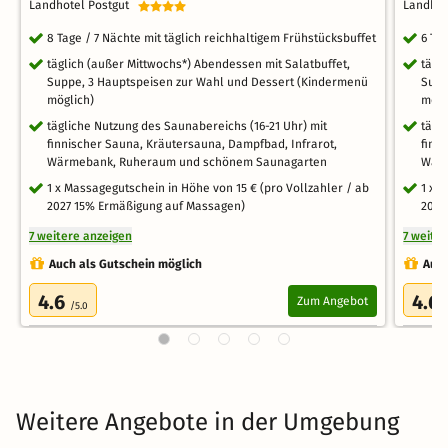
Landhotel Postgut
Landho
8 Tage / 7 Nächte mit täglich reichhaltigem Frühstücksbuffet
6 Ta
täglich (außer Mittwochs*) Abendessen mit Salatbuffet,
tägl
Suppe, 3 Hauptspeisen zur Wahl und Dessert (Kindermenü
Supp
möglich)
mögl
tägliche Nutzung des Saunabereichs (16-21 Uhr) mit
tägl
finnischer Sauna, Kräutersauna, Dampfbad, Infrarot,
finn
Wärmebank, Ruheraum und schönem Saunagarten
Wärm
1 x Massagegutschein in Höhe von 15 € (pro Vollzahler / ab
1 x 
2027 15% Ermäßigung auf Massagen)
2027
7 weitere anzeigen
7 weite
Auch als Gutschein möglich
Auch
4.6
4.6
Zum Angebot
/5.0
Weitere Angebote in der Umgebung