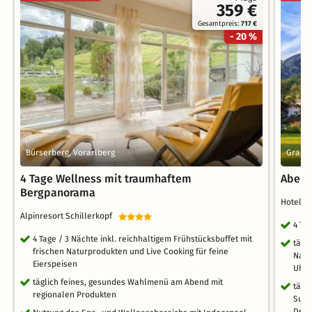
359 €
Gesamtpreis:
717 €
- 20 %
Bürserberg, Vorarlberg
Graina
4 Tage Wellness mit traumhaftem
Abent
Bergpanorama
Hotel 
Alpinresort Schillerkopf
4 Ta
4 Tage / 3 Nächte inkl. reichhaltigem Frühstücksbuffet mit
tägl
frischen Naturprodukten und Live Cooking für feine
Nach
Eierspeisen
Uhr 
täglich feines, gesundes Wahlmenü am Abend mit
tägl
regionalen Produkten
Supp
Dess