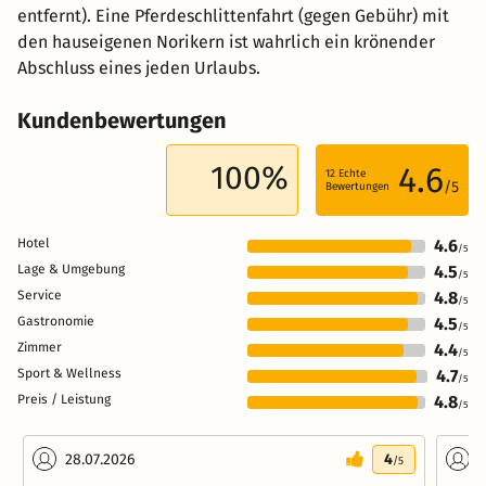
entfernt). Eine Pferdeschlittenfahrt (gegen Gebühr) mit
den hauseigenen Norikern ist wahrlich ein krönender
Abschluss eines jeden Urlaubs.
Kundenbewertungen
100%
4.6
12
Echte
/5
Bewertungen
Hotel
4.6
/5
Lage & Umgebung
4.5
/5
Service
4.8
/5
Gastronomie
4.5
/5
Zimmer
4.4
/5
Sport & Wellness
4.7
/5
Preis / Leistung
4.8
/5
28.07.2026
4
2
/5