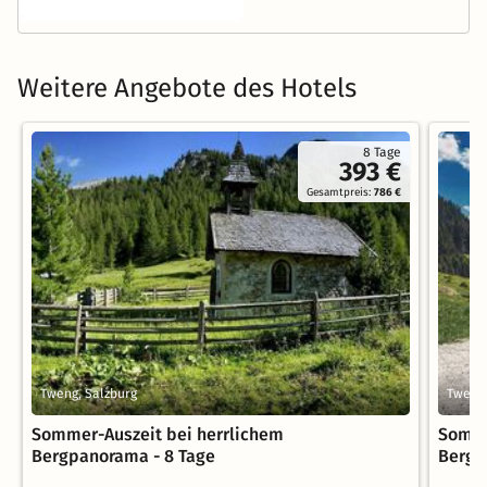
Weitere Angebote des Hotels
8 Tage
393 €
Gesamtpreis:
786 €
Tweng, Salzburg
Tweng,
Sommer-Auszeit bei herrlichem
Somme
Bergpanorama - 8 Tage
Bergp