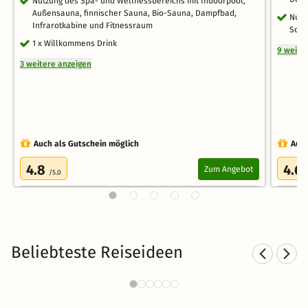
Nutzung des Spa- und Wellnessbereichs mit Indoorpool,
Außensauna, finnischer Sauna, Bio-Sauna, Dampfbad,
Nutz
Infrarotkabine und Fitnessraum
Schn
1 x Willkommens Drink
9 weite
3 weitere anzeigen
Auch als Gutschein möglich
Auch
4.8
4.6
Zum Angebot
/5.0
Beliebteste Reiseideen
Skiurlaub in den Alpen
2183 Angebote
50 €
ab