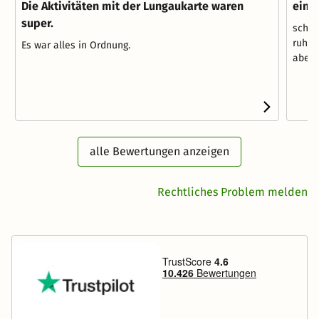
Die Aktivitäten mit der Lungaukarte waren
eine
super.
schön
ruhig,
Es war alles in Ordnung.
aber 
alle Bewertungen anzeigen
Rechtliches Problem melden