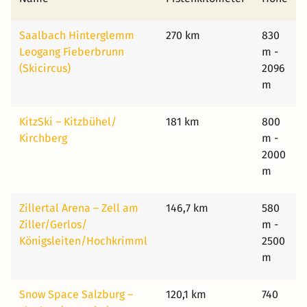
Saalbach Hinterglemm
270 km
830
Leogang Fieberbrunn
m -
(Skicircus)
2096
m
KitzSki – Kitzbühel/​
181 km
800
Kirchberg
m -
2000
m
Zillertal Arena – Zell am
146,7 km
580
Ziller/​Gerlos/​
m -
Königsleiten/​Hochkrimml
2500
m
Snow Space Salzburg –
120,1 km
740