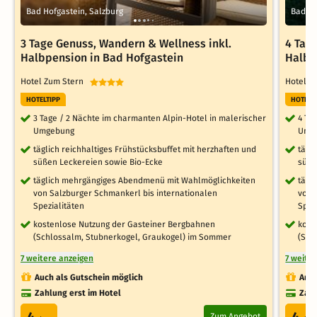
Bad Hofgastein, Salzburg
Bad Ho
3 Tage Genuss, Wandern & Wellness inkl.
4 Tag
Halbpension in Bad Hofgastein
Halbp
Hotel Zum Stern
Hotel 
HOTELTIPP
HOTELT
3 Tage / 2 Nächte im charmanten Alpin-Hotel in malerischer
4 Ta
Umgebung
Umg
täglich reichhaltiges Frühstücksbuffet mit herzhaften und
tägl
süßen Leckereien sowie Bio-Ecke
süße
täglich mehrgängiges Abendmenü mit Wahlmöglichkeiten
tägl
von Salzburger Schmankerl bis internationalen
von 
Spezialitäten
Spez
kostenlose Nutzung der Gasteiner Bergbahnen
kost
(Schlossalm, Stubnerkogel, Graukogel) im Sommer
(Sch
7 weitere anzeigen
7 weite
Auch als Gutschein möglich
Auch
Zahlung erst im Hotel
Zahl
4
4
Zum Angebot