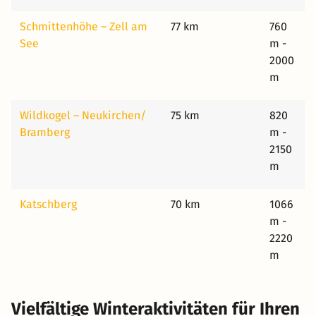
Schmittenhöhe – Zell am
77 km
760
See
m -
2000
m
Wildkogel – Neukirchen/​
75 km
820
Bramberg
m -
2150
m
Katschberg
70 km
1066
m -
2220
m
Vielfältige Winteraktivitäten für Ihren