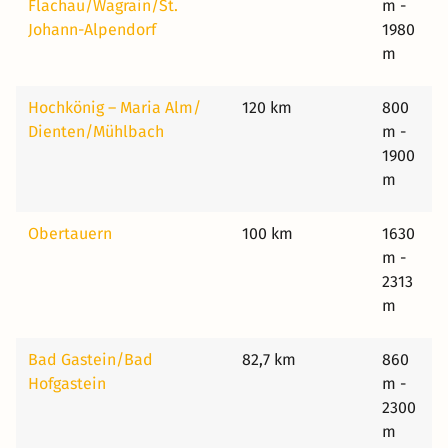
Flachau/​Wagrain/​St.
m -
Johann-Alpendorf
1980
m
Hochkönig – Maria Alm/​
120 km
800
Dienten/​Mühlbach
m -
1900
m
Obertauern
100 km
1630
m -
2313
m
Bad Gastein/​Bad
82,7 km
860
Hofgastein
m -
2300
m