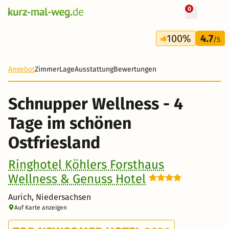
0
+ 59 Fotos
4 Tage
100%
4.7
415 €
/5
-24%
Angebot
Zimmer
Lage
Ausstattung
Bewertungen
Schnupper Wellness - 4
Tage im schönen
Ostfriesland
Ringhotel Köhlers Forsthaus
Wellness & Genuss Hotel
Aurich, Niedersachsen
Auf Karte anzeigen