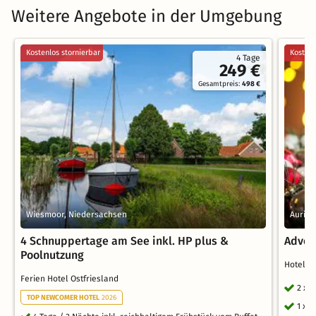
Weitere Angebote in der Umgebung
Kostenlos stornierbar
Kostenl
4 Tage
249 €
Gesamtpreis:
498 €
Wiesmoor, Niedersachsen
Aurich
4 Schnuppertage am See inkl. HP plus &
Adven
Poolnutzung
Hotel S
Ferien Hotel Ostfriesland
2 x 
TOP NEWCOMER HOTEL
2026
1 x 