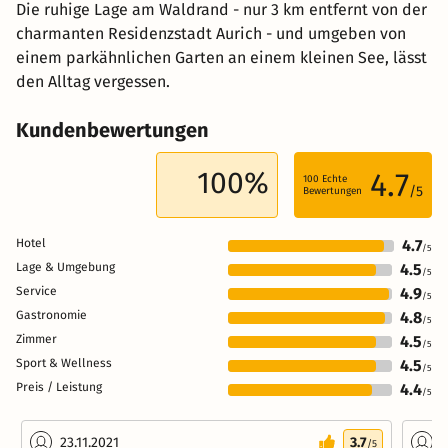
Die ruhige Lage am Waldrand - nur 3 km entfernt von der
charmanten Residenzstadt Aurich - und umgeben von
einem parkähnlichen Garten an einem kleinen See, lässt
den Alltag vergessen.
Kundenbewertungen
100%
4.7
100
Echte
/5
Bewertungen
Hotel
4.7
/5
Lage & Umgebung
4.5
/5
Service
4.9
/5
Gastronomie
4.8
/5
Zimmer
4.5
/5
Sport & Wellness
4.5
/5
Preis / Leistung
4.4
/5
23.11.2021
3.7
2
/5