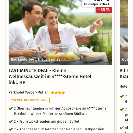
Gesamtpreis:
374 €
- 35 %
Bad Lauterberg, Niedersachsen
Gosla
LAST MINUTE DEAL - Kleine
All In
Wellnessauszeit im 4****-Sterne Hotel
Krani
inkl. HP
Hotels
Parkhotel Weber-Müller
2 Üb
TOP WELLNESSHOTEL
2025
Genu
2 Übernachtungen in ruhiger Atmosphäre im 4**** Sterne
2 x 
Parkhotel Weber-Müller im schönen Südharz
groß
Küc
2 x Frühstücksfreuden am großen Buffet
Aben
2 x Abendessen im Rahmen der Genießer- Halbpension
Genu