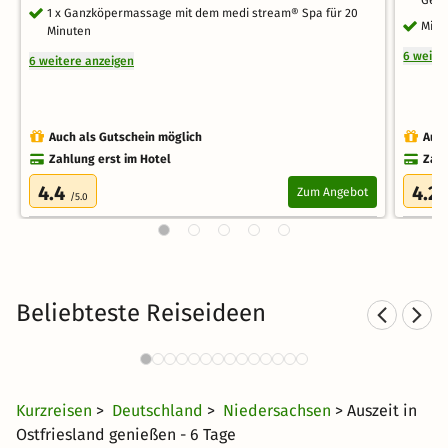
1 x Ganzköpermassage mit dem medi stream® Spa für 20
Mitt
Minuten
6 weite
6 weitere anzeigen
Auch als Gutschein möglich
Auch
Zahlung erst im Hotel
Zahl
4.4
4.2
Zum Angebot
/5.0
/
Beliebteste Reiseideen
Wellnesshotels an der Nordsee
454 Angebote
42 €
ab
Kurzreisen
>
Deutschland
>
Niedersachsen
> Auszeit in
Ostfriesland genießen - 6 Tage