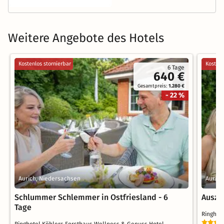
Weitere Angebote des Hotels
Kostenlos stornierbar
Kostenl
6 Tage
640 €
Gesamtpreis:
1.280 €
- 22 %
Aurich, Niedersachsen
Aurich
Schlummer Schlemmer in Ostfriesland - 6
Auszei
Tage
Ringhot