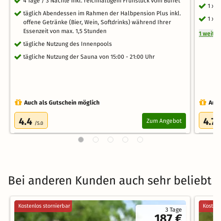
4 Tage / 3 Nächte inkl. reichhaltigem Frühstück vom Buffet
1 x 
täglich Abendessen im Rahmen der Halbpension Plus inkl.
1 x 
offene Getränke (Bier, Wein, Softdrinks) während Ihrer
Essenzeit von max. 1,5 Stunden
1 weite
tägliche Nutzung des Innenpools
tägliche Nutzung der Sauna von 15:00 - 21:00 Uhr
Auch als Gutschein möglich
Auch
4.4
4.7
Zum Angebot
/5.0
/
Bei anderen Kunden auch sehr beliebt
Kostenlos stornierbar
Kostenl
3 Tage
187 €