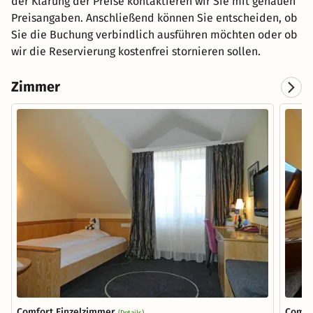
der Klärung der Preise kontaktieren wir Sie mit genauen
Preisangaben. Anschließend können Sie entscheiden, ob
Sie die Buchung verbindlich ausführen möchten oder ob
wir die Reservierung kostenfrei stornieren sollen.
Zimmer
Comfort Einzelzimmer
Comfo
(Details)