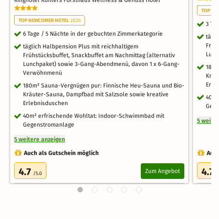
Ringhotel Köhlers Forsthaus Wellness & Genuss Hotel
TOP NE
TOP NEWCOMER HOTEL
2026
3 Ta
6 Tage / 5 Nächte in der gebuchten Zimmerkategorie
tägl
Früh
täglich Halbpension Plus mit reichhaltigem
Lunc
Frühstücksbuffet, Snackbuffet am Nachmittag (alternativ
Lunchpaket) sowie 3-Gang-Abendmenü, davon 1 x 6-Gang-
180m
Verwöhnmenü
Kräu
Erle
180m² Sauna-Vergnügen pur: Finnische Heu-Sauna und Bio-
Kräuter-Sauna, Dampfbad mit Salzsole sowie kreative
40m²
Erlebnisduschen
Gege
40m² erfrischende Wohltat: Indoor-Schwimmbad mit
5 weite
Gegenstromanlage
5 weitere anzeigen
Auch als Gutschein möglich
Auch
4.7
4.7
Zum Angebot
/5.0
/