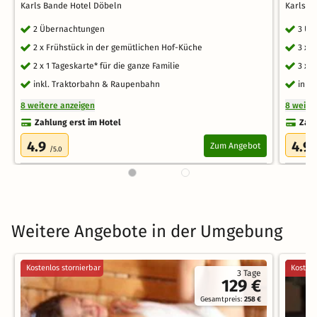
Karls Bande Hotel Döbeln
Karls B
2 Übernachtungen
3 Üb
2 x Frühstück in der gemütlichen Hof-Küche
3 x 
2 x 1 Tageskarte* für die ganze Familie
3 x 1
inkl. Traktorbahn & Raupenbahn
inkl
8 weitere anzeigen
8 weite
Zahlung erst im Hotel
Zahl
4.9
4.9
Zum Angebot
/5.0
Weitere Angebote in der Umgebung
Kostenlos stornierbar
Kostenl
3 Tage
129 €
Gesamtpreis:
258 €