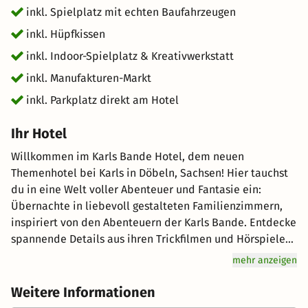
inkl. Spielplatz mit echten Baufahrzeugen
inkl. Hüpfkissen
inkl. Indoor-Spielplatz & Kreativwerkstatt
inkl. Manufakturen-Markt
inkl. Parkplatz direkt am Hotel
Ihr Hotel
Willkommen im Karls Bande Hotel, dem neuen
Themenhotel bei Karls in Döbeln, Sachsen! Hier tauchst
du in eine Welt voller Abenteuer und Fantasie ein:
Übernachte in liebevoll gestalteten Familienzimmern,
inspiriert von den Abenteuern der Karls Bande. Entdecke
spannende Details aus ihren Trickfilmen und Hörspielen.
Tagsüber erwarten dich aufregende Erlebnisse wie
mehr anzeigen
Erdbeerrettung oder Tierhilfe, begleitet von viel Spaß
und saftigen Erdbeeren als Belohnung. Ob für ein
Weitere Informationen
Wochenende oder länger – unser Hotel bietet