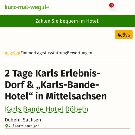
0
+ 8 Fotos
Zahlen Sie bequem im Hotel.
2 Tage
4.9
72 €
/5
-52%
Angebot
Zimmer
Lage
Ausstattung
Bewertungen
2 Tage Karls Erlebnis-
Dorf & „Karls-Bande-
Hotel“ in Mittelsachsen
Karls Bande Hotel Döbeln
Döbeln, Sachsen
Auf Karte anzeigen