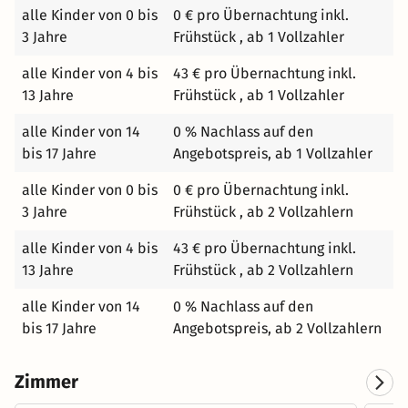
Morgenkaffee oder einen ruhigen Tagesausklang. Einen
alle Kinder von 0 bis
0 € pro Übernachtung inkl.
Tag bei Karls startest Du am besten mit einem
3 Jahre
Frühstück , ab 1 Vollzahler
ausgiebigen Frühstück im Erlebnis- Dorf. Im Preis sind
verschiedene Brötchen oder unser herrlich duftendes
alle Kinder von 4 bis
43 € pro Übernachtung inkl.
Holzofenbrot, Schinken, Salami, Käse, Rührei, Bacon,
13 Jahre
Frühstück , ab 1 Vollzahler
Baked Beans, gekochte Eier, Karls Erdbeertraum, Nutella,
alle Kinder von 14
0 % Nachlass auf den
Kaffeespezialitäten, Tee und Softgetränke enthalten. Der
bis 17 Jahre
Angebotspreis, ab 1 Vollzahler
Freizeitpark bietet eine erlebnisreiche Mischung aus
Spaß, Genuss und Unterhaltung für große und kleine
alle Kinder von 0 bis
0 € pro Übernachtung inkl.
Gäste. Zu den Attraktionen gehören u. a.: Traktorbahn
3 Jahre
Frühstück , ab 2 Vollzahlern
Raupenbahn Schokoladenschleuder Fliegende
Schokoladentafel Bockwurstschleuder Senfrutsche
alle Kinder von 4 bis
43 € pro Übernachtung inkl.
Holzkugelbahnen "Kugeltrubel" Spielplatz mit echten
13 Jahre
Frühstück , ab 2 Vollzahlern
Baufahrzeugen Hüpfkissen Indoor-Spielplatz
alle Kinder von 14
0 % Nachlass auf den
Kreativwerkstatt Manufakturen-Markt u. v. m. Erlebe die
bis 17 Jahre
Angebotspreis, ab 2 Vollzahlern
perfekte Kombination aus Spaß und Erholung bei Karls!
Zimmer