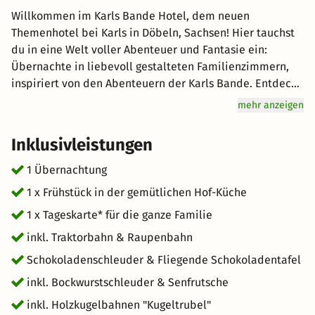
Willkommen im Karls Bande Hotel, dem neuen
Themenhotel bei Karls in Döbeln, Sachsen! Hier tauchst
du in eine Welt voller Abenteuer und Fantasie ein:
Übernachte in liebevoll gestalteten Familienzimmern,
inspiriert von den Abenteuern der Karls Bande. Entdecke
spannende Details aus ihren Trickfilmen und Hörspielen.
mehr anzeigen
Tagsüber erwarten dich aufregende Erlebnisse wie
Erdbeerrettung oder Tierhilfe, begleitet von viel Spaß
Inklusivleistungen
und saftigen Erdbeeren als Belohnung. Ob für ein
Wochenende oder länger – unser Hotel bietet
1 Übernachtung
unvergessliche Momente für kleine und große
1 x Frühstück in der gemütlichen Hof-Küche
Abenteurer. Und das Beste: die Tageskarten für alle
1 x Tageskarte* für die ganze Familie
Gäste sind inklusive. * Pro Übernachtung sind kostenlose
Tageskarten im Wert von 15€ pro Person enthalten. Diese
inkl. Traktorbahn & Raupenbahn
sind im Zeitraum des Aufenthalts flexibel einlösbar! Am
Schokoladenschleuder & Fliegende Schokoladentafel
24.12. haben wir bis 14:00 Uhr geöffnet.
inkl. Bockwurstschleuder & Senfrutsche
inkl. Holzkugelbahnen "Kugeltrubel"