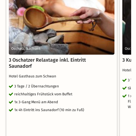
Oschatz, Sachsen
Oschat
3 Oschatzer Relaxtage inkl. Eintritt
3 Kus
Saunadorf
Hotel 
Hotel Gasthaus zum Schwan
3 Ta
3 Tage / 2 Übernachtungen
tägl
reichhaltiges Frühstück vom Buffet
1 x 
Flas
1x 3-Gang Menü am Abend
Was
1x 4h Eintritt ins Saunadorf (10 min zu Fuß)