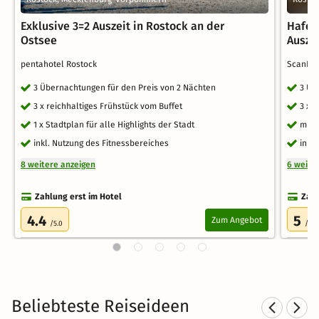
Exklusive 3=2 Auszeit in Rostock an der
Hafen
Ostsee
Ausze
pentahotel Rostock
ScanHot
3 Übernachtungen für den Preis von 2 Nächten
3 Üb
3 x reichhaltiges Frühstück vom Buffet
3 x 
1 x Stadtplan für alle Highlights der Stadt
mit 
inkl. Nutzung des Fitnessbereiches
inkl.
8 weitere anzeigen
6 weite
Zahlung erst im Hotel
Zahl
4.4
5
Zum Angebot
/5.0
/5.0
Beliebteste Reiseideen
Familienurlaub in
F