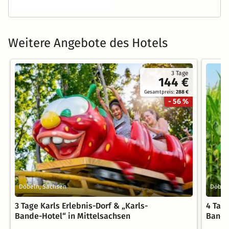
Weitere Angebote des Hotels
3 Tage
144 €
Gesamtpreis:
288 €
- 56 %
Döbeln, Sachsen
Döbel
3 Tage Karls Erlebnis-Dorf & „Karls-
4 Tage
Bande-Hotel“ in Mittelsachsen
Bande