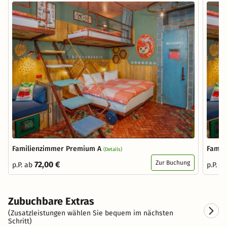
Familienzimmer Premium A
Famil
(Details)
Zur Buchung
72,00 €
p.P. ab
p.P. a
Zubuchbare Extras
(Zusatzleistungen wählen Sie bequem im nächsten
Schritt)