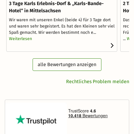
3 Tage Karls Erlebnis-Dorf & „Karls-Bande-
2 Ta
Hotel“ in Mittelsachsen
Hote
Wir waren mit unseren Enkel (beide 4) für 3 Tage dort
Das P
und waren sehr begeistert. Es hat den Kleinen sehr viel
recht
Spaß gemacht. Wir werden bestimmt noch e...
Frühs
Weiterlesen
...
Wei
alle Bewertungen anzeigen
Rechtliches Problem melden