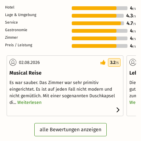
Hotel
4
/5
Lage & Umgebung
4.3
/5
Service
4.7
/5
Gastronomie
4
/5
Zimmer
4
/5
Preis / Leistung
4
/5
02.08.2026
3.2
2
/5
Musical Reise
Lebh
Es war sauber. Das Zimmer war sehr primitiv
Die Z
eingerichtet. Es ist auf jeden Fall nicht modern und
gut. 
nicht gemütlich. Mit einer sogenannten Duschkapsel
zum I
di...
Weiterlesen
Weite
alle Bewertungen anzeigen