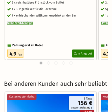
2 x reichhaltiges Frühstück vom Buffet
2 x 
1 x 3-Tagesticket für die Tarifzone
Spät
1 x erfrischender Willkommensdrink an der Bar
1 x 
7 weitere anzeigen
1 weite
Zahlung erst im Hotel
Zahl
4.9
4.3
Zum Angebot
/5.0
/
Bei anderen Kunden auch sehr beliebt
Kostenlos stornierbar
Kostenl
3 Tage
156 €
Gesamtpreis:
312 €