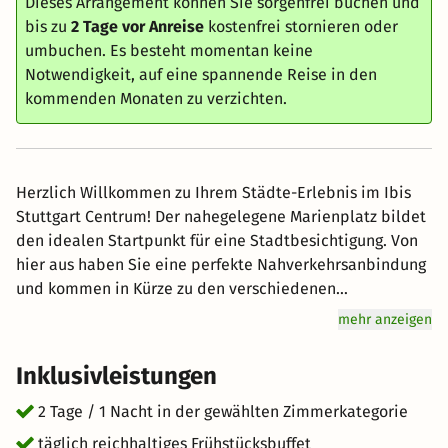
Dieses Arrangement können Sie sorgenfrei buchen und
bis zu
2 Tage vor Anreise
kostenfrei stornieren oder
umbuchen. Es besteht momentan keine
Notwendigkeit, auf eine spannende Reise in den
kommenden Monaten zu verzichten.
Herzlich Willkommen zu Ihrem Städte-Erlebnis im Ibis
Stuttgart Centrum! Der nahegelegene Marienplatz bildet
den idealen Startpunkt für eine Stadtbesichtigung. Von
hier aus haben Sie eine perfekte Nahverkehrsanbindung
und kommen in Kürze zu den verschiedenen
Sehenswürdigkeiten. Cafés in der Nähe sorgen für
mehr anzeigen
Verschnaufpausen. Genießen Sie das Nachtleben in
Stuttgart in vollen Zügen! Rund um das ibis Hotel in
Inklusivleistungen
Stuttgart erreichen Sie schnell eine Vielzahl an hippen
Clubs und Bars. So ist nachts der Weg vom Feiern zum
2 Tage / 1 Nacht in der gewählten Zimmerkategorie
gemütlichen Bett im nahen Hotel nie weit.
täglich reichhaltiges Frühstücksbuffet