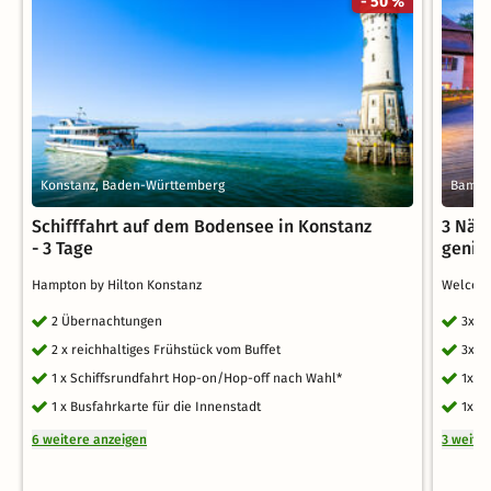
- 50 %
Konstanz, Baden-Württemberg
Bambe
Schifffahrt auf dem Bodensee in Konstanz
3 Näc
- 3 Tage
genie
Hampton by Hilton Konstanz
Welcom
2 Übernachtungen
3x Ü
2 x reichhaltiges Frühstück vom Buffet
3x r
1 x Schiffsrundfahrt Hop-on/Hop-off nach Wahl*
1x B
1 x Busfahrkarte für die Innenstadt
1x A
6 weitere anzeigen
3 weite