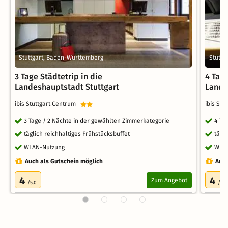
Stuttgart, Baden-Württemberg
Stuttg
3 Tage Städtetrip in die
4 Tage
Landeshauptstadt Stuttgart
Lande
ibis Stuttgart Centrum
ibis St
3 Tage / 2 Nächte in der gewählten Zimmerkategorie
4 Ta
täglich reichhaltiges Frühstücksbuffet
tägl
WLAN-Nutzung
WLA
Auch als Gutschein möglich
Auch
4
4
Zum Angebot
/5.0
/5.0