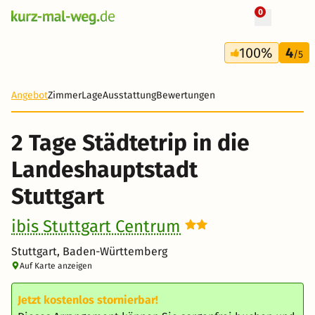
0
+ 12 Fotos
2 Tage
100%
4
60 €
/5
Angebot
Zimmer
Lage
Ausstattung
Bewertungen
2 Tage Städtetrip in die
Landeshauptstadt
Stuttgart
ibis Stuttgart Centrum
Stuttgart, Baden-Württemberg
Auf Karte anzeigen
Jetzt kostenlos stornierbar!