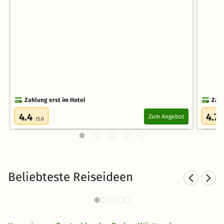
Zahlung erst im Hotel
Zahl
4.4
4.7
Zum Angebot
/5.0
/
Beliebteste Reiseideen
S
Städtereisen nach Stuttgart
148 Angebote
30 €
ab