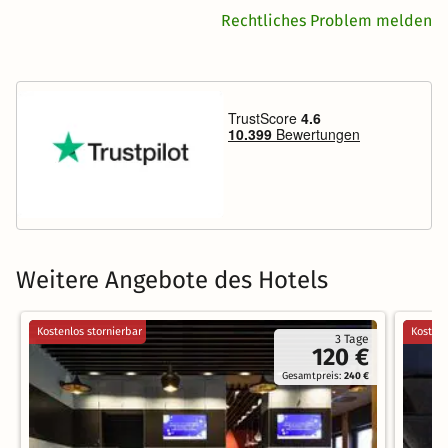
Rechtliches Problem melden
Weitere Angebote des Hotels
Kostenlos stornierbar
Kostenl
3 Tage
120 €
Gesamtpreis:
240 €