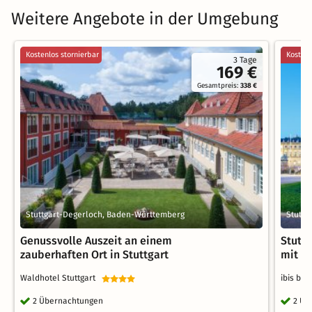
Weitere Angebote in der Umgebung
Kostenlos stornierbar
Kostenl
3 Tage
169 €
Gesamtpreis:
338 €
Stuttgart-Degerloch, Baden-Württemberg
Stuttg
Genussvolle Auszeit an einem
Stuttg
zauberhaften Ort in Stuttgart
mit L
Waldhotel Stuttgart
ibis bu
2 Übernachtungen
2 Üb