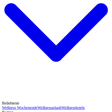
Beliebteste
Wellness Wochenende
Wellnessurlaub
Wellnesshotels