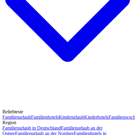
Beliebteste
Familienurlaub
Familienhotels
Kinderurlaub
Kinderhotels
Familienwoc
Region
Familienurlaub in Deutschland
Familienurlaub an der
Ostsee
Familienurlaub an der Nordsee
Familienhotels in