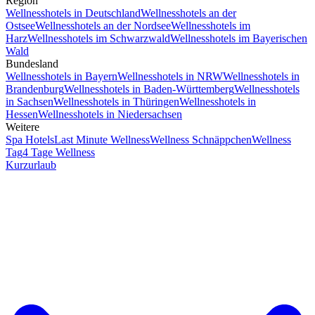
Region
Wellnesshotels in Deutschland
Wellnesshotels an der
Ostsee
Wellnesshotels an der Nordsee
Wellnesshotels im
Harz
Wellnesshotels im Schwarzwald
Wellnesshotels im Bayerischen
Wald
Bundesland
Wellnesshotels in Bayern
Wellnesshotels in NRW
Wellnesshotels in
Brandenburg
Wellnesshotels in Baden-Württemberg
Wellnesshotels
in Sachsen
Wellnesshotels in Thüringen
Wellnesshotels in
Hessen
Wellnesshotels in Niedersachsen
Weitere
Spa Hotels
Last Minute Wellness
Wellness Schnäppchen
Wellness
Tag
4 Tage Wellness
Kurzurlaub