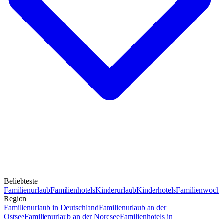
Beliebteste
Familienurlaub
Familienhotels
Kinderurlaub
Kinderhotels
Familienwoc
Region
Familienurlaub in Deutschland
Familienurlaub an der
Ostsee
Familienurlaub an der Nordsee
Familienhotels in