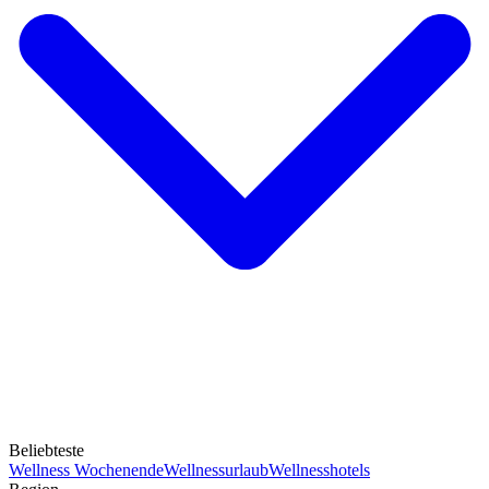
Beliebteste
Wellness Wochenende
Wellnessurlaub
Wellnesshotels