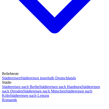
Beliebteste
Städtereisen
Städtereisen innerhalb Deutschlands
Städte
Städtereisen nach Berlin
Städtereisen nach Hamburg
Städtereisen
nach Dresden
Städtereisen nach München
Städtereisen nach
Köln
Städtereisen nach Leipzig
Romantik