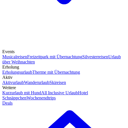
Events
Musicalreisen
Freizeitpark mit Übernachtung
Silvesterreisen
Urlaub
über Weihnachten
Erholung
Erholungsurlaub
Therme mit Übernachtung
Aktiv
Aktivurlaub
Wanderurlaub
Skireisen
Weitere
Kurzurlaub mit Hund
All Inclusive Urlaub
Hotel
Schnäppchen
Wochenendtrips
Deals