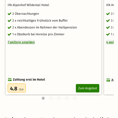
IFA Alpenhof Wildental Hotel
IFA Hot
2 Übernachtungen
3 Üb
2 x reichhaltiges Frühstück vom Buffet
3 x 
2 x Abendessen im Rahmen der Halbpension
3 x 
1 x Obstkorb bei Anreise pro Zimmer
1 x 
7 weitere anzeigen
4 weite
Zahlung erst im Hotel
Zahl
4.8
Zum Angebot
/5.0