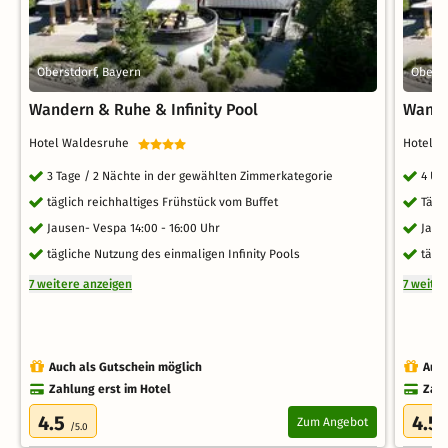
Oberstdorf, Bayern
Oberst
Wandern & Ruhe & Infinity Pool
Wande
Hotel Waldesruhe
Hotel 
3 Tage / 2 Nächte in der gewählten Zimmerkategorie
4 Üb
täglich reichhaltiges Frühstück vom Buffet
Tägl
Jausen- Vespa 14:00 - 16:00 Uhr
Jaus
tägliche Nutzung des einmaligen Infinity Pools
tägl
7 weitere anzeigen
7 weite
Auch als Gutschein möglich
Auch
Zahlung erst im Hotel
Zahl
4.5
4.5
Zum Angebot
/5.0