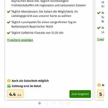
bayrischen Wald inkl. täglich reichhaltigem
regi
Frühstücksbuffet mit regionalen und saisonalen Zutaten
fris
Täglich Abendessen: Sie haben die Möglichkeit, Ihr
Nutz
Lieblingsgericht aus unserer Karte zu wählen
Saun
Ruh
Täglich Lunchpaket für einen sorgenfreien Tag im
Nationalpark Bayerischer Wald
Nutz
Lieg
Täglich Softdrink-Flatrate von 12-20 Uhr
3 weite
11 weitere anzeigen
Auch als Gutschein möglich
Auch
Zahlung erst im Hotel
4.4
5
Zum Angebot
/5.0
/5.0