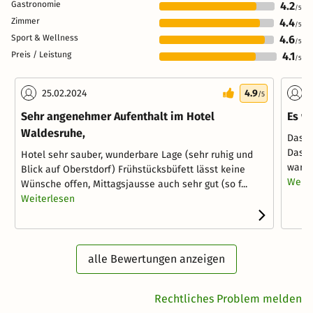
Gastronomie
4.2
/5
Zimmer
4.4
/5
Sport & Wellness
4.6
/5
Preis / Leistung
4.1
/5
25.02.2024
4.9
0
/5
Sehr angenehmer Aufenthalt im Hotel
Es w
Waldesruhe,
Das H
Das P
Hotel sehr sauber, wunderbare Lage (sehr ruhig und
war e
Blick auf Oberstdorf) Frühstücksbüfett lässt keine
Weite
Wünsche offen, Mittagsjausse auch sehr gut (so f...
Weiterlesen
alle Bewertungen anzeigen
Rechtliches Problem melden