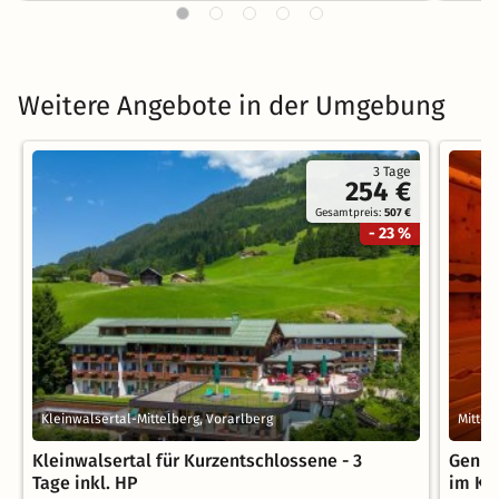
Weitere Angebote in der Umgebung
3 Tage
254 €
Gesamtpreis:
507 €
- 23 %
Kleinwalsertal-Mittelberg, Vorarlberg
Mittel
Kleinwalsertal für Kurzentschlossene - 3
Genus
Tage inkl. HP
im Kl