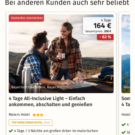
Bei anderen Kunden auch sehr beliebt
Kostenlos stornierbar
4 Tage
164 €
Gesamtpreis:
328 €
- 62 %
Bayerisch Eisenstein, Bayern
Waidri
4 Tage All-Inclusive Light – Einfach
Somme
ankommen, abschalten und genießen
4 Tag
Maiers Hotel
Hotel 
TOP NEWCOMER HOTEL
2026
4 Ta
4 Tage / 3 Nächte am großen Arber im malerischen
tägl