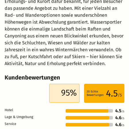
Erholungs- und Kurort dafür bekannt, für jeden Besucher
das passende Angebot zu haben. Mit einer Vielzahl an
Rad- und Wanderoptionen sowie wunderschönen
Höhenwegen ist Abwechslung garantiert. Wassersportler
können die einmalige Landschaft beim Raften und
Canyoning aus einem neuen Blickwinkel erkunden, bevor
sich die Schluchten, Wiesen und Wälder zur kalten
Jahreszeit in ein wahres Wintermärchen verwandeln. Ob
zu Fuß, per Kutschfahrt oder auf Skiern – hier können Sie
Aktivität, Natur und Erholung perfekt verbinden.
Kundenbewertungen
95%
4.5
20
Echte
/5
Bewertungen
Hotel
4.5
/5
Lage & Umgebung
4.6
/5
Service
4.6
/5