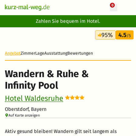
0
+ 34 Fotos
Zahlen Sie bequem im Hotel.
4 Tage
95%
4.5
302 €
/5
-28%
Angebot
Zimmer
Lage
Ausstattung
Bewertungen
Wandern & Ruhe &
Infinity Pool
Hotel Waldesruhe
Oberstdorf, Bayern
Auf Karte anzeigen
Aktiv gesund bleiben! Wandern gilt seit langem als