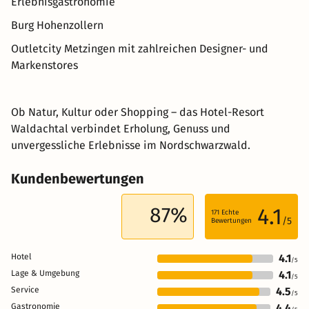
Erlebnisgastronomie
Burg Hohenzollern
Outletcity Metzingen mit zahlreichen Designer- und
Markenstores
Ob Natur, Kultur oder Shopping – das Hotel-Resort
Waldachtal verbindet Erholung, Genuss und
unvergessliche Erlebnisse im Nordschwarzwald.
Kundenbewertungen
87%
4.1
171
Echte
/5
Bewertungen
Hotel
4.1
/5
Lage & Umgebung
4.1
/5
Service
4.5
/5
Gastronomie
4.4