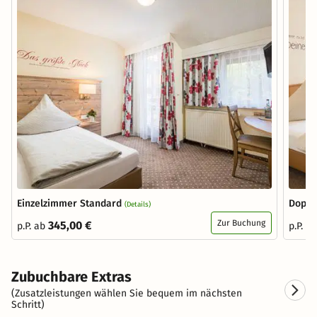
Einzelzimmer Standard
Doppe
(Details)
Zur Buchung
345,00 €
p.P. ab
p.P. a
Zubuchbare Extras
(Zusatzleistungen wählen Sie bequem im nächsten
Schritt)