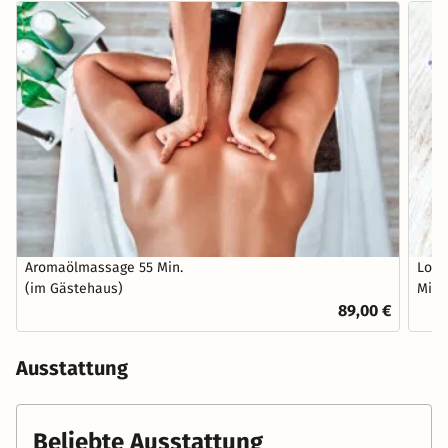
Aromaölmassage 55 Min.
Long
(im Gästehaus)
Min.
89,00 €
Ausstattung
Beliebte Ausstattung