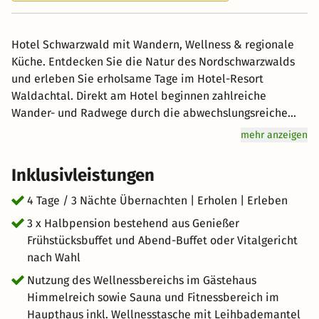
Hotel Schwarzwald mit Wandern, Wellness & regionale
Küche. Entdecken Sie die Natur des Nordschwarzwalds
und erleben Sie erholsame Tage im Hotel-Resort
Waldachtal. Direkt am Hotel beginnen zahlreiche
Wander- und Radwege durch die abwechslungsreiche
Landschaft mit Wäldern, Wiesen und sanften Hügeln
mehr anzeigen
rund um Waldachtal. Ob aktive Erkundungstouren,
entspannte Spaziergänge oder wohltuende Stunden im
Inklusivleistungen
Wellnessbereich – dieses Arrangement verbindet
Naturerlebnisse mit Wellness und regionalem Genuss.
4 Tage / 3 Nächte Übernachten | Erholen | Erleben
Nach Ihren Ausflügen können Sie im Wellnessbereich mit
3 x Halbpension bestehend aus Genießer
Schwimmbad, Sauna und Ruhezonen entspannen und
Frühstücksbuffet und Abend-Buffet oder Vitalgericht
sich am Abend mit regionaler Küche verwöhnen lassen.
nach Wahl
Der nahe gelegene Wellnesswald Waldachtal sowie die
Nutzung des Wellnessbereichs im Gästehaus
vielfältigen Freizeitmöglichkeiten der Region machen
Himmelreich sowie Sauna und Fitnessbereich im
Ihren Aufenthalt zu einer abwechslungsreichen Auszeit
Haupthaus inkl. Wellnesstasche mit Leihbademantel
im Schwarzwald. Mit der KONUS-Gästekarte können Sie