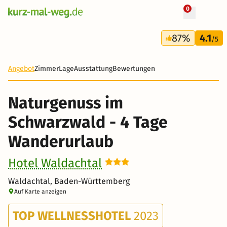
0
+ 24 Fotos
4 Tage
87%
4.1
315 €
/5
Angebot
Zimmer
Lage
Ausstattung
Bewertungen
Naturgenuss im
Schwarzwald - 4 Tage
Wanderurlaub
Hotel Waldachtal
Waldachtal, Baden-Württemberg
Auf Karte anzeigen
TOP WELLNESSHOTEL
2023