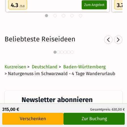
4.3
3.7
Zum Angebot
/5.0
/
Beliebteste Reiseideen
Landhotels in Baden-
Sp
Württemberg
45 €
1628 Angebote
ab
Kurzreisen
>
Deutschland
>
Baden-Württemberg
> Naturgenuss im Schwarzwald - 4 Tage Wanderurlaub
Newsletter abonnieren
315,00 €
Gesamtpreis: 630,00 €
Erhalte die besten und neuesten Deals direkt
Verschenken
Zur Buchung
ins Postfach