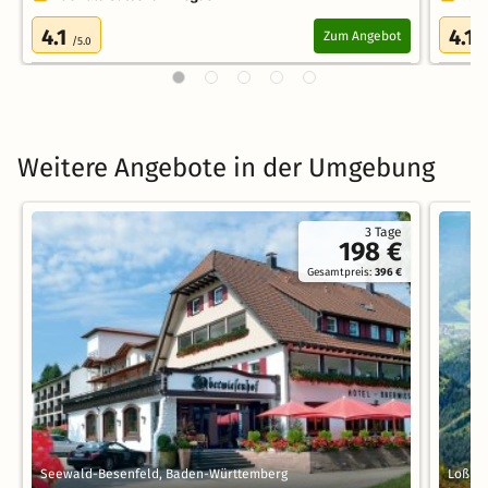
4.1
4.1
Zum Angebot
/5.0
/
Weitere Angebote in der Umgebung
3 Tage
198 €
Gesamtpreis:
396 €
Seewald-Besenfeld, Baden-Württemberg
Loßbu