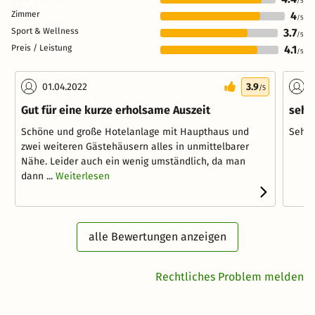
/5
Zimmer
4
/5
Sport & Wellness
3.7
/5
Preis / Leistung
4.1
/5
01.04.2022
3.9
0
/5
Gut für eine kurze erholsame Auszeit
sehr
Schöne und große Hotelanlage mit Haupthaus und
Sehr 
zwei weiteren Gästehäusern alles in unmittelbarer
Nähe. Leider auch ein wenig umständlich, da man
dann ...
Weiterlesen
alle Bewertungen anzeigen
Rechtliches Problem melden