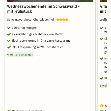
Wellnesswochenende im Schwarzwald -
4 Tag
mit Frühstück
mit H
Schwarzwaldhotel Oberwiesenhof
Wellne
2 Übernachtungen
4 Ta
Well
2 x reichhaltiges Frühstück vom Buffet
tägl
Tischreservierung im à la carte Restaurant
Getr
inkl. Entspannung im Wellnessbereich
Ausw
groß
4 weitere anzeigen
Nutz
(Sch
Bere
sowi
KONU
6 weite
Auch