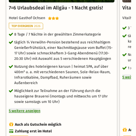
7=6 Urlaubsdeal im Allgäu - 1 Nacht gratis!
Vitalt
Hotel Gasthof Ochsen
Vitalho
TOP EVERGREEN
2026
3 Ta
8 Tage / 7 Nächte in der gewählten Zimmerkategorie
tägl
kalt
täglich ¾ Verwöhn-Pension bestehend aus reichhaltigem
regi
Genießerfrühstück, einer Nachmittagsjause vom Buffet (15-
17 Uhr) sowie schmackhaftem 3-Gang-Abendmenü (17:30-
Nutz
20:30 Uhr) mit Auswahl aus 5 verschiedenen Hauptgängen
und 
Nutzung des hoteleigenen karuun | heimat SPA, auf über
1 x E
400m² u. a. mit verschiedenen Saunen, Sole-Relax-Raum,
5 weite
Infrarotkabine, Dampfbad, Ruheräumen sowie
Außenbereich
Möglichkeit zur Teilnahme an der Führung durch die
hauseigene Brauerei (montags und mittwochs um 17 Uhr
sowie samstags um 10 Uhr)
5 weitere anzeigen
Auch als Gutschein möglich
Auch
Zahlung erst im Hotel