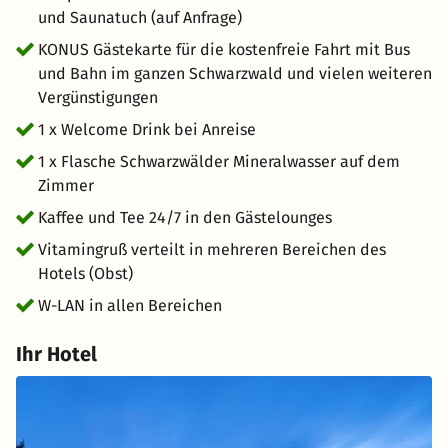
und Saunatuch (auf Anfrage)
den Schwarzwald nachhaltig und kostenfrei mit Bus und
Bahn entdecken.
KONUS Gästekarte für die kostenfreie Fahrt mit Bus
und Bahn im ganzen Schwarzwald und vielen weiteren
Vergünstigungen
1 x Welcome Drink bei Anreise
1 x Flasche Schwarzwälder Mineralwasser auf dem
Zimmer
Kaffee und Tee 24/7 in den Gästelounges
Vitamingruß verteilt in mehreren Bereichen des
Hotels (Obst)
W-LAN in allen Bereichen
Ihr Hotel