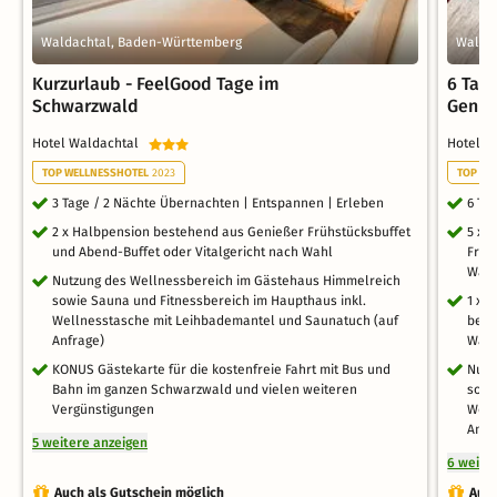
Waldachtal, Baden-Württemberg
Walda
Kurzurlaub - FeelGood Tage im
6 Tag
Schwarzwald
Genus
Hotel Waldachtal
Hotel 
TOP WELLNESSHOTEL
2023
TOP WE
3 Tage / 2 Nächte Übernachten | Entspannen | Erleben
6 Ta
2 x Halbpension bestehend aus Genießer Frühstücksbuffet
5 x 
und Abend-Buffet oder Vitalgericht nach Wahl
Früh
Wah
Nutzung des Wellnessbereich im Gästehaus Himmelreich
sowie Sauna und Fitnessbereich im Haupthaus inkl.
1 x 
Wellnesstasche mit Leihbademantel und Saunatuch (auf
besc
Anfrage)
Wand
KONUS Gästekarte für die kostenfreie Fahrt mit Bus und
Nutz
Bahn im ganzen Schwarzwald und vielen weiteren
sowi
Vergünstigungen
Well
Anfr
5 weitere anzeigen
6 weite
Auch als Gutschein möglich
Auch