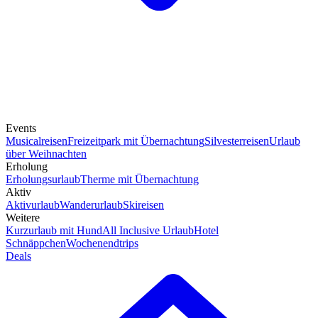
Events
Musicalreisen
Freizeitpark mit Übernachtung
Silvesterreisen
Urlaub
über Weihnachten
Erholung
Erholungsurlaub
Therme mit Übernachtung
Aktiv
Aktivurlaub
Wanderurlaub
Skireisen
Weitere
Kurzurlaub mit Hund
All Inclusive Urlaub
Hotel
Schnäppchen
Wochenendtrips
Deals