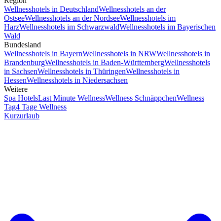
Region
Wellnesshotels in Deutschland
Wellnesshotels an der
Ostsee
Wellnesshotels an der Nordsee
Wellnesshotels im
Harz
Wellnesshotels im Schwarzwald
Wellnesshotels im Bayerischen
Wald
Bundesland
Wellnesshotels in Bayern
Wellnesshotels in NRW
Wellnesshotels in
Brandenburg
Wellnesshotels in Baden-Württemberg
Wellnesshotels
in Sachsen
Wellnesshotels in Thüringen
Wellnesshotels in
Hessen
Wellnesshotels in Niedersachsen
Weitere
Spa Hotels
Last Minute Wellness
Wellness Schnäppchen
Wellness
Tag
4 Tage Wellness
Kurzurlaub