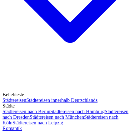
Beliebteste
Städtereisen
Städtereisen innerhalb Deutschlands
Städte
Städtereisen nach Berlin
Städtereisen nach Hamburg
Städtereisen
nach Dresden
Städtereisen nach München
Städtereisen nach
Köln
Städtereisen nach Leipzig
Romantik