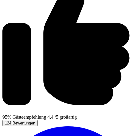
95%
Gästeempfehlung
4,4
/5
großartig
124 Bewertungen