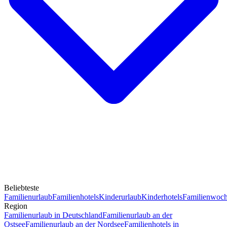
Beliebteste
Familienurlaub
Familienhotels
Kinderurlaub
Kinderhotels
Familienwoc
Region
Familienurlaub in Deutschland
Familienurlaub an der
Ostsee
Familienurlaub an der Nordsee
Familienhotels in