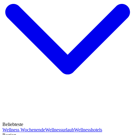
Beliebteste
Wellness Wochenende
Wellnessurlaub
Wellnesshotels