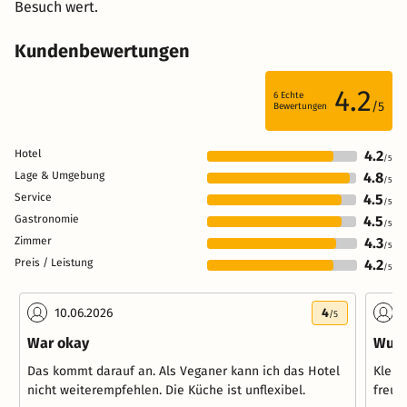
Besuch wert.
Kundenbewertungen
4.2
6
Echte
/5
Bewertungen
Hotel
4.2
/5
Lage & Umgebung
4.8
/5
Service
4.5
/5
Gastronomie
4.5
/5
Zimmer
4.3
/5
Preis / Leistung
4.2
/5
10.06.2026
4
2
/5
War okay
Wund
Das kommt darauf an. Als Veganer kann ich das Hotel
Klein
nicht weiterempfehlen. Die Küche ist unflexibel.
freun