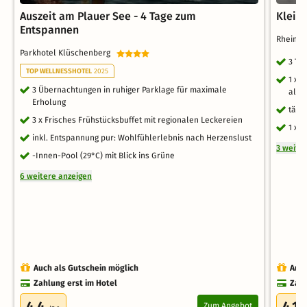
Auszeit am Plauer See - 4 Tage zum
Klein
Entspannen
Rheinho
Parkhotel Klüschenberg
3 Ta
TOP WELLNESSHOTEL
2025
1 x 
3 Übernachtungen in ruhiger Parklage für maximale
alko
Erholung
tägl
3 x Frisches Frühstücksbuffet mit regionalen Leckereien
1 x 
inkl. Entspannung pur: Wohlfühlerlebnis nach Herzenslust
3 weite
-Innen-Pool (29°C) mit Blick ins Grüne
6 weitere anzeigen
Auch als Gutschein möglich
Auch
Zahlung erst im Hotel
Zahl
4.4
4.1
Zum Angebot