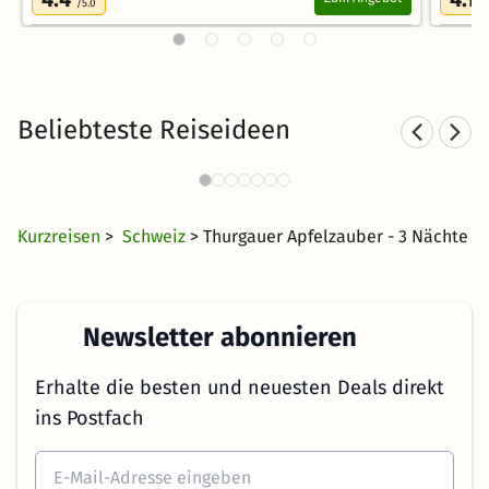
/5.0
/
Beliebteste Reiseideen
Kurzurlaub am See
H
1671 Angebote
34 €
ab
Kurzreisen
>
Schweiz
> Thurgauer Apfelzauber - 3 Nächte
Newsletter abonnieren
Erhalte die besten und neuesten Deals direkt
ins Postfach