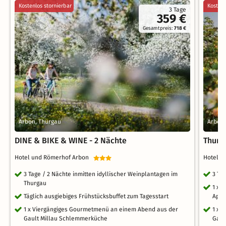
Kostenlos stornierbar
Kostenl
3 Tage
359 €
Gesamtpreis:
718 €
Arbon, Thurgau
Arbon,
DINE & BIKE & WINE - 2 Nächte
Thurg
Hotel und Römerhof Arbon
Hotel 
3 Tage / 2 Nächte inmitten idyllischer Weinplantagen im
3 Ta
Thurgau
1 x 
Täglich ausgiebiges Frühstücksbuffet zum Tagesstart
Apfe
1 x Viergängiges Gourmetmenü an einem Abend aus der
1 x 
Gault Millau Schlemmerküche
Gaul