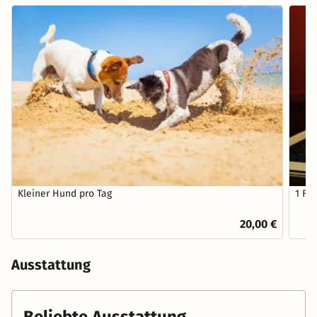
Kleiner Hund pro Tag
1 Fl
20,00 €
Ausstattung
Beliebte Ausstattung