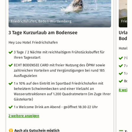
Friedrichshafen, Baden-Württemberg
Friedr
3 Tage Kurzurlaub am Bodensee
Urlau
Bode
Hey Lou Hotel Friedrichshafen
Hotel 
3 Tage / 2 Nächte mit reichhaltigem Frühstücksbuffet für
Ihren Tagesstart
7 Üb
ECHT BODENSEE CARD mit freier Nutzung des ÖPNV sowie
7 x 
zahlreichen Vorteilen und Vergünstigungen bei rund 185
1 x 
Ausflugszielen
Bode
1 x 10% auf den Eintritt im Sportbad Friedrichshafen mit
beheiztem Schwimmbecken und einer Vielzahl an
8 weite
Wasserattraktionen auf 1.200 Quadratmetern (im Zuge Ihrer
Gästekarte)
1 x Welcome Drink am Abend - geöffnet 18:30-22 Uhr
2 weitere anzeigen
Auch als Gutschein möglich
Zahl