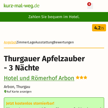
0
+ 20 Fotos
Zahlen Sie bequem im Hotel.
4 Tage
4.2
439 €
/5
Angebot
Zimmer
Lage
Ausstattung
Bewertungen
Thurgauer Apfelzauber
- 3 Nächte
Hotel und Römerhof Arbon
Arbon, Thurgau
Auf Karte anzeigen
Jetzt kostenlos stornierbar!