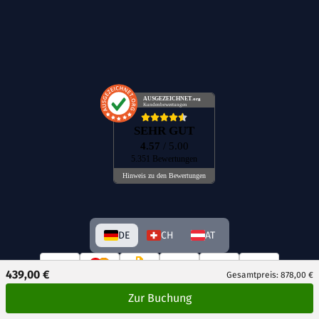
AUSGEZEICHNET
.org
Kundenbewertungen
SEHR GUT
4.57
/ 5.00
5.351 Bewertungen
Hinweis zu den Bewertungen
DE
CH
AT
439,00 €
Gesamtpreis: 878,00 €
Zur Buchung
© GetAway Travel GmbH 2026 Alle Rechte vorbehalten.