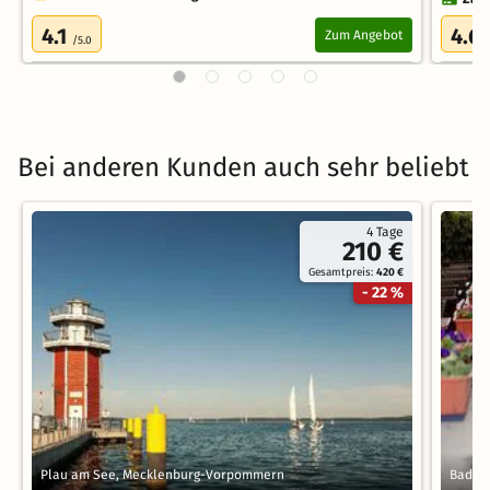
4.1
4.6
Zum Angebot
/5.0
Bei anderen Kunden auch sehr beliebt
4 Tage
210 €
Gesamtpreis:
420 €
- 22 %
Plau am See, Mecklenburg-Vorpommern
Bad Br