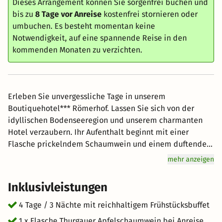
Dieses Arrangement können Sie sorgenfrei buchen und
bis zu
8 Tage vor Anreise
kostenfrei stornieren oder
umbuchen. Es besteht momentan keine
Notwendigkeit, auf eine spannende Reise in den
kommenden Monaten zu verzichten.
Erleben Sie unvergessliche Tage in unserem
Boutiquehotel*** Römerhof. Lassen Sie sich von der
idyllischen Bodenseeregion und unserem charmanten
Hotel verzaubern. Ihr Aufenthalt beginnt mit einer
Flasche prickelndem Schaumwein und einem duftenden
Rosenbouquet, das Ihr Zimmer in eine romantische Oase
mehr anzeigen
verwandelt. Geniessen Sie ein 3-gängiges Gourmet
Dinner in unserem stilvollen Restaurant (12 Punkte Gault
Inklusivleistungen
Millau), nur wenige Schritte vom Bodenseeufer entfernt.
Erleben Sie die Magie der Zweisamkeit und entspannen
4 Tage / 3 Nächte mit reichhaltigem Frühstücksbuffet
Sie in luxuriöser Umgebung
1 x Flasche Thurgauer Apfelschaumwein bei Anreise