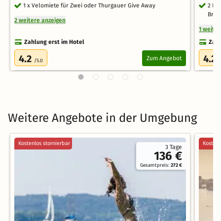
1 x Velomiete für Zwei oder Thurgauer Give Away
2 Ei
Bren
2 weitere anzeigen
1 weite
Zahlung erst im Hotel
Zahl
4.2
4.2
Zum Angebot
/5.0
/
Weitere Angebote in der Umgebung
Kostenlos stornierbar
Kostenl
3 Tage
136 €
Gesamtpreis:
272 €