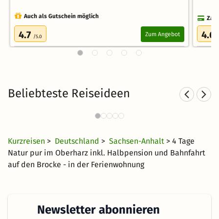
Auch als Gutschein möglich
Zahl
4.7
4.6
Zum Angebot
/5.0
Beliebteste Reiseideen
Sporthotels im Harz
Spo
710 Angebote
33 €
ab
Kurzreisen
>
Deutschland
>
Sachsen-Anhalt
> 4 Tage
Natur pur im Oberharz inkl. Halbpension und Bahnfahrt
auf den Brocke - in der Ferienwohnung
Newsletter abonnieren