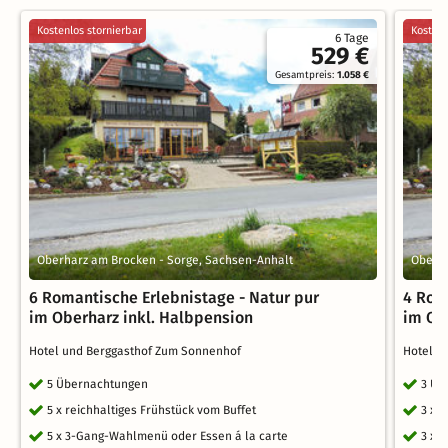
Kostenlos stornierbar
Kostenl
6 Tage
529 €
Gesamtpreis:
1.058 €
Oberharz am Brocken - Sorge, Sachsen-Anhalt
Oberha
6 Romantische Erlebnistage - Natur pur
4 Rom
im Oberharz inkl. Halbpension
im Ob
Hotel und Berggasthof Zum Sonnenhof
Hotel u
5 Übernachtungen
3 Üb
5 x reichhaltiges Frühstück vom Buffet
3 x 
5 x 3-Gang-Wahlmenü oder Essen á la carte
3 x 