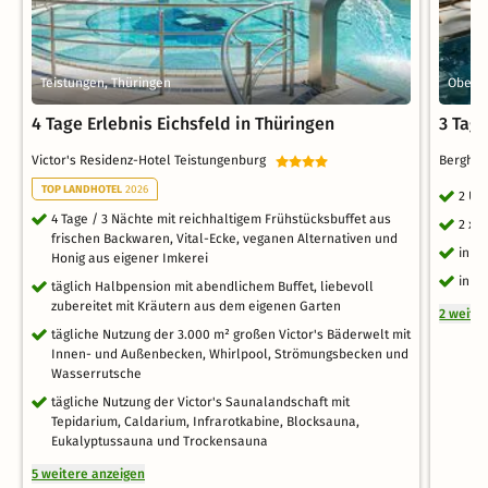
Teistungen, Thüringen
Oberho
4 Tage Erlebnis Eichsfeld in Thüringen
3 Tage
Victor's Residenz-Hotel Teistungenburg
Berghot
TOP LANDHOTEL
2026
2 Üb
4 Tage / 3 Nächte mit reichhaltigem Frühstücksbuffet aus
2 x 
frischen Backwaren, Vital-Ecke, veganen Alternativen und
inkl
Honig aus eigener Imkerei
inkl
täglich Halbpension mit abendlichem Buffet, liebevoll
zubereitet mit Kräutern aus dem eigenen Garten
2 weite
tägliche Nutzung der 3.000 m² großen Victor's Bäderwelt mit
Innen- und Außenbecken, Whirlpool, Strömungsbecken und
Wasserrutsche
tägliche Nutzung der Victor's Saunalandschaft mit
Tepidarium, Caldarium, Infrarotkabine, Blocksauna,
Eukalyptussauna und Trockensauna
5 weitere anzeigen