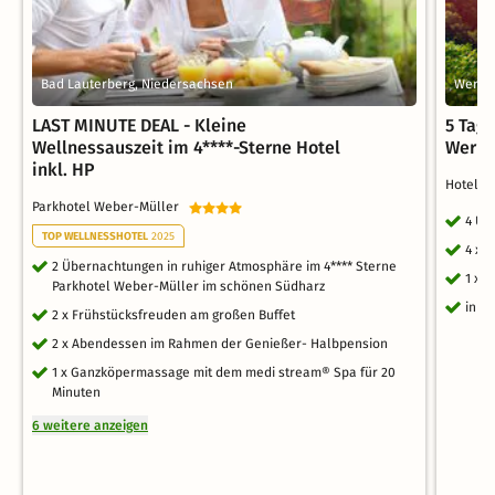
Bad Lauterberg, Niedersachsen
Werni
LAST MINUTE DEAL - Kleine
5 Tag
Wellnessauszeit im 4****-Sterne Hotel
Werni
inkl. HP
Hotel G
Parkhotel Weber-Müller
4 Üb
TOP WELLNESSHOTEL
2025
4 x 
2 Übernachtungen in ruhiger Atmosphäre im 4**** Sterne
1 x 
Parkhotel Weber-Müller im schönen Südharz
inkl
2 x Frühstücksfreuden am großen Buffet
2 x Abendessen im Rahmen der Genießer- Halbpension
1 x Ganzköpermassage mit dem medi stream® Spa für 20
Minuten
6 weitere anzeigen