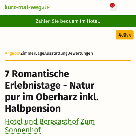
0
+ 32 Fotos
Zahlen Sie bequem im Hotel.
7 Tage
4.9
679 €
/5
Angebot
Zimmer
Lage
Ausstattung
Bewertungen
7 Romantische
Erlebnistage - Natur
pur im Oberharz inkl.
Halbpension
Hotel und Berggasthof Zum
Sonnenhof