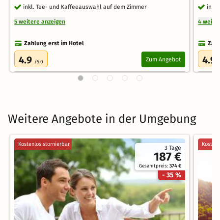
inkl. Tee- und Kaffeeauswahl auf dem Zimmer
inkl
5 weitere anzeigen
4 weite
Zahlung erst im Hotel
Zahl
4.9
4.9
Zum Angebot
/5.0
Weitere Angebote in der Umgebung
Kostenlos stornierbar
Kostenl
3 Tage
187 €
Gesamtpreis:
374 €
- 35 %