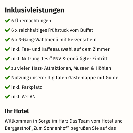
einem Tee- und Kaffeebar sowie einem modernem
Inklusivleistungen
Badezimmer ausgestattet. Unsere Doppelzimmer
verfügen außerdem alle über eigene Terrasse, unsere
6 Übernachtungen
Suiten sogar über einen eigenen Balkon. Darüber hinaus
6 x reichhaltiges Frühstück vom Buffet
bieten die Suiten Ihnen noch einen Kühlschrank, einen
6 x 3-Gang-Wahlmenü mit Kerzenschein
Zimmersafe, einen Schreibtisch und wesentlich mehr
Platz. Ob zu Fuß, mit dem Fahrrad, mit dem Motorrad, mit
inkl. Tee- und Kaffeeauswahl auf dem Zimmer
der Bahn oder dem Auto – genießen Sie unsere zentrale
inkl. Nutzung des ÖPNV & ermäßigter Eintritt
Lage im Harz am Fuße des Brockens um die Schönheit
zu vielen Harz- Attraktionen, Museen & Höhlen
des Harzes zu entdecken! Mit Natur pur, Top-
Wanderwegen wie dem Harzer-Hexen-Stieg,
Nutzung unserer digitalen Gästemappe mit Guide
verschiedenen Seen und der höchsten Staumauer
inkl. Parkplatz
Deutschlands, zwei Höhlen, einer Westernstadt, einem
inkl. W-LAN
Schaubauernhof und vielem erleben Sie bei uns einen
unvergesslichen Urlaub! r Westernstadt, einem
Ihr Hotel
Schaubauernhof und vielem erleben Sie bei uns einen
unvergesslichen Urlaub!
Willkommen in Sorge im Harz Das Team vom Hotel und
Berggasthof „Zum Sonnenhof“ begrüßen Sie auf das