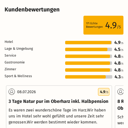
Kundenbewertungen
4.9
171
Echte
/5
Bewertungen
Hotel
4.9
/5
Lage & Umgebung
4.5
/5
Service
4.8
/5
Gastronomie
4.8
/5
Zimmer
4.8
/5
Sport & Wellness
4.3
/5
08.07.2026
4.9
0
/5
3 Tage Natur pur im Oberharz inkl. Halbpension
8 Ro
Ober
Es waren zwei wunderschöne Tage im Harz.Wir haben
uns im Hotel sehr wohl gefühlt und unsere Zeit sehr
Schön
genossen.Wir werden bestimmt wieder kommen.
werde