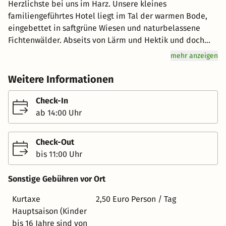
Herzlichste bei uns im Harz. Unsere kleines
familiengeführtes Hotel liegt im Tal der warmen Bode,
eingebettet in saftgrüne Wiesen und naturbelassene
Fichtenwälder. Abseits von Lärm und Hektik und doch
zentral gelegen inmitten des Oberharzes in der Nähe von
mehr anzeigen
Braunlage, Benneckenstein, Schierke und dem Brocken.
Suiten und Doppelzimmer Alle Zimmer sind 2024
Weitere Informationen
komplett modernisiert worden und verbinden uriges
Harzer Lebensgefühl mit moderner Technik im
Check-In
praktischen Gewand. Die Zimmer sind ausgestattet mit
ab 14:00 Uhr
einem Kühlschrank, kostenloser Getränkebar, Digital-
Bluetooth-Radio, Zimmersafe, allergikerfreundlichem
Check-Out
Laminatboden, gepolstertem Betthaupt,
bis 11:00 Uhr
Ganzkörperspiegel, Smart-TV mit Internetanschluss. In
den Bädern finden Sie einen beheizbaren Spiegel mit
Sonstige Gebühren vor Ort
Kosmetikspiegel, Handtuchheizung, ebenerdige Dusche,
Pflegeprodukte, einen Fön und ausreichend Handtücher.
Kurtaxe
2,50 Euro Person / Tag
Im gesamten Haus steht Ihnen Highspeed-Wlan
Hauptsaison (Kinder
kostenlos zur Verfügung. Gastronomie und Wellness Zum
bis 16 Jahre sind von