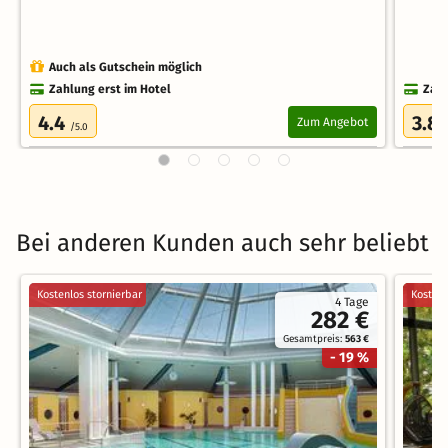
Auch als Gutschein möglich
Zahlung erst im Hotel
Zahl
4.4
3.8
Zum Angebot
/5.0
Bei anderen Kunden auch sehr beliebt
Kostenlos stornierbar
Kostenl
4 Tage
282 €
Gesamtpreis:
563 €
- 19 %