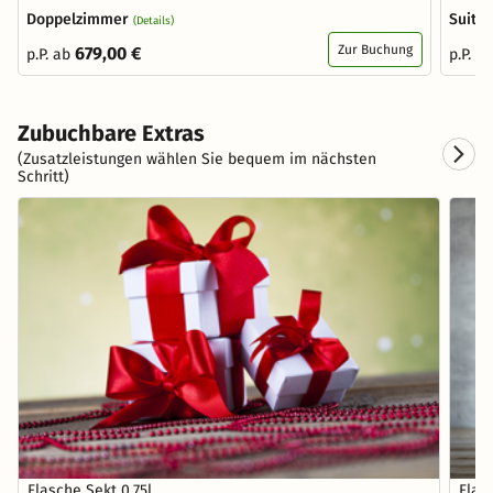
Doppelzimmer
Suite
(Details)
Zur Buchung
679,00 €
p.P. ab
p.P. a
Zubuchbare Extras
(Zusatzleistungen wählen Sie bequem im nächsten
Schritt)
Flasche Sekt 0,75l
Flas