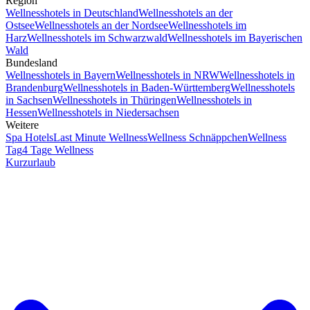
Region
Wellnesshotels in Deutschland
Wellnesshotels an der
Ostsee
Wellnesshotels an der Nordsee
Wellnesshotels im
Harz
Wellnesshotels im Schwarzwald
Wellnesshotels im Bayerischen
Wald
Bundesland
Wellnesshotels in Bayern
Wellnesshotels in NRW
Wellnesshotels in
Brandenburg
Wellnesshotels in Baden-Württemberg
Wellnesshotels
in Sachsen
Wellnesshotels in Thüringen
Wellnesshotels in
Hessen
Wellnesshotels in Niedersachsen
Weitere
Spa Hotels
Last Minute Wellness
Wellness Schnäppchen
Wellness
Tag
4 Tage Wellness
Kurzurlaub