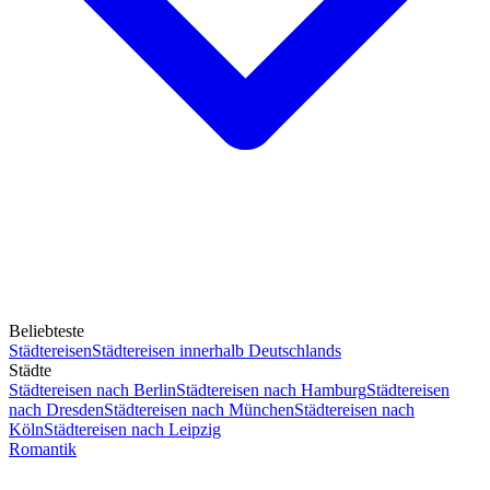
Beliebteste
Städtereisen
Städtereisen innerhalb Deutschlands
Städte
Städtereisen nach Berlin
Städtereisen nach Hamburg
Städtereisen
nach Dresden
Städtereisen nach München
Städtereisen nach
Köln
Städtereisen nach Leipzig
Romantik