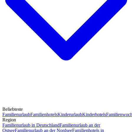
Beliebteste
Familienurlaub
Familienhotels
Kinderurlaub
Kinderhotels
Familienwoc
Region
Familienurlaub in Deutschland
Familienurlaub an der
Ostsee
Familienurlaub an der Nordsee
Familienhotels in