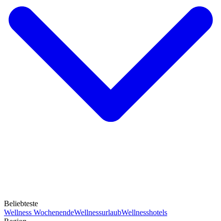
Beliebteste
Wellness Wochenende
Wellnessurlaub
Wellnesshotels