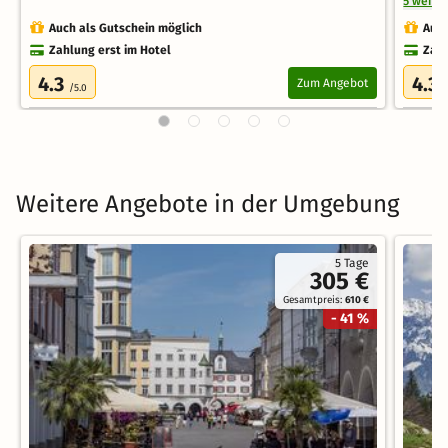
5 weite
Auch als Gutschein möglich
Auch
Zahlung erst im Hotel
Zahl
4.3
4.3
Zum Angebot
/5.0
/
Weitere Angebote in der Umgebung
5 Tage
305 €
Gesamtpreis:
610 €
- 41 %