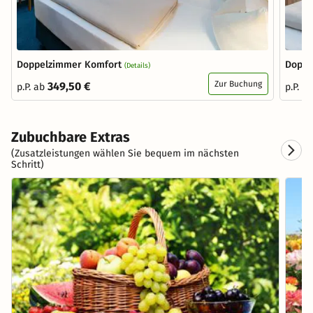
Doppelzimmer Komfort
Doppe
(Details)
Zur Buchung
349,50 €
p.P. ab
p.P. a
Zubuchbare Extras
(Zusatzleistungen wählen Sie bequem im nächsten
Schritt)