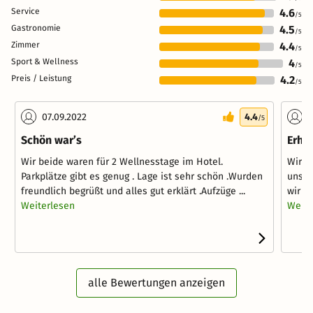
Service
4.6
/5
Gastronomie
4.5
/5
Zimmer
4.4
/5
Sport & Wellness
4
/5
Preis / Leistung
4.2
/5
07.09.2022
4.4
2
/5
Schön war’s
Erho
Wir beide waren für 2 Wellnesstage im Hotel.
Wir h
Parkplätze gibt es genug . Lage ist sehr schön .Wurden
unser
freundlich begrüßt und alles gut erklärt .Aufzüge ...
wir s
Weiterlesen
Weite
alle Bewertungen anzeigen