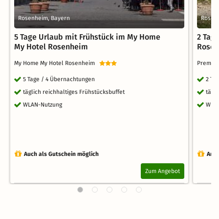
Rosenheim, Bayern
Rosen
5 Tage Urlaub mit Frühstück im My Home
2 Tage
My Hotel Rosenheim
Rosen
My Home My Hotel Rosenheim
Premier
5 Tage / 4 Übernachtungen
2 Ta
täglich reichhaltiges Frühstücksbuffet
tägl
WLAN-Nutzung
WLA
Auch als Gutschein möglich
Auch
Zum Angebot