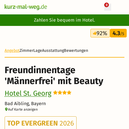
0
+ 32 Fotos
Zahlen Sie bequem im Hotel.
3 Tage
92%
4.3
350 €
/5
Angebot
Zimmer
Lage
Ausstattung
Bewertungen
Freundinnentage
'Männerfrei' mit Beauty
Hotel St. Georg
Bad Aibling, Bayern
Auf Karte anzeigen
TOP EVERGREEN
2026