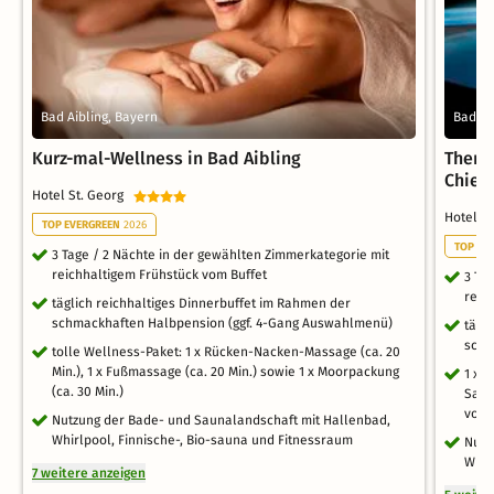
Bad Aibling, Bayern
Bad Ai
Kurz-mal-Wellness in Bad Aibling
Therm
Chie
Hotel St. Georg
Hotel S
TOP EVERGREEN
2026
TOP EV
3 Tage / 2 Nächte in der gewählten Zimmerkategorie mit
reichhaltigem Frühstück vom Buffet
3 Ta
reic
täglich reichhaltiges Dinnerbuffet im Rahmen der
schmackhaften Halbpension (ggf. 4-Gang Auswahlmenü)
tägl
schm
tolle Wellness-Paket: 1 x Rücken-Nacken-Massage (ca. 20
Min.), 1 x Fußmassage (ca. 20 Min.) sowie 1 x Moorpackung
1 x 
(ca. 30 Min.)
Saun
von 
Nutzung der Bade- und Saunalandschaft mit Hallenbad,
Whirlpool, Finnische-, Bio-sauna und Fitnessraum
Nutz
Whir
7 weitere anzeigen