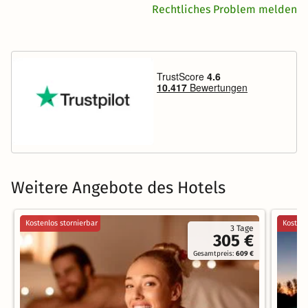
Rechtliches Problem melden
Weitere Angebote des Hotels
Kostenlos stornierbar
Kostenl
3 Tage
305 €
Gesamtpreis:
609 €