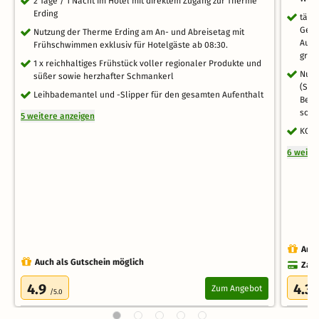
2 Tage / 1 Nacht im Hotel mit direktem Zugang zur Therme
Erding
tägl
Getr
Nutzung der Therme Erding am An- und Abreisetag mit
Ausw
Frühschwimmen exklusiv für Hotelgäste ab 08:30.
groß
1 x reichhaltiges Frühstück voller regionaler Produkte und
Nutz
süßer sowie herzhafter Schmankerl
(Sch
Leihbademantel und -Slipper für den gesamten Aufenthalt
Bere
sowi
5 weitere anzeigen
KONU
6 weite
Auch
Auch als Gutschein möglich
Zahl
4.9
4.3
Zum Angebot
/5.0
/