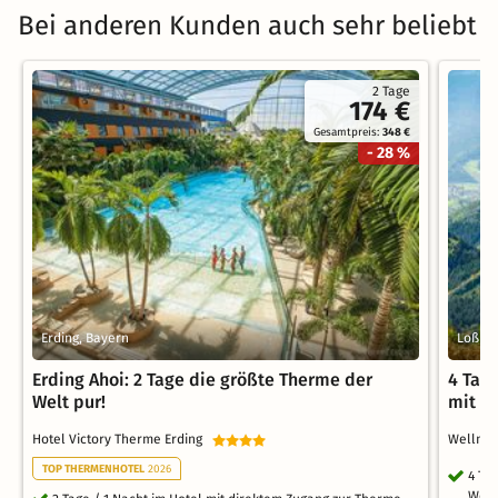
Bei anderen Kunden auch sehr beliebt
2 Tage
174 €
Gesamtpreis:
348 €
- 28 %
Erding, Bayern
Loßbu
Erding Ahoi: 2 Tage die größte Therme der
4 Tag
Welt pur!
mit H
Hotel Victory Therme Erding
Wellne
TOP THERMENHOTEL
2026
4 Ta
Well