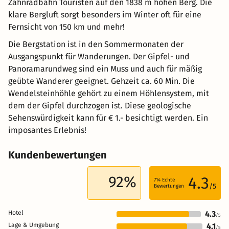
Zahnradbahn Touristen auf den 1838 m hohen Berg. Die
klare Bergluft sorgt besonders im Winter oft für eine
Fernsicht von 150 km und mehr!
Die Bergstation ist in den Sommermonaten der
Ausgangspunkt für Wanderungen. Der Gipfel- und
Panoramarundweg sind ein Muss und auch für mäßig
geübte Wanderer geeignet. Gehzeit ca. 60 Min. Die
Wendelsteinhöhle gehört zu einem Höhlensystem, mit
dem der Gipfel durchzogen ist. Diese geologische
Sehenswürdigkeit kann für € 1.- besichtigt werden. Ein
imposantes Erlebnis!
Kundenbewertungen
92%
4.3
714
Echte
/5
Bewertungen
Hotel
4.3
/5
Lage & Umgebung
4.1
/5