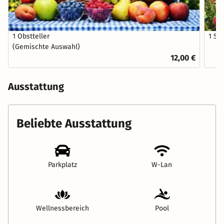
1 Obstteller
1 St
(Gemischte Auswahl)
12,00 €
Ausstattung
Beliebte Ausstattung
Parkplatz
W-Lan
Wellnessbereich
Pool