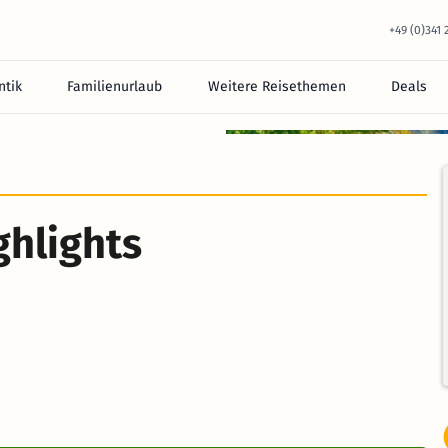
+49 (0)341
tik
Familienurlaub
Weitere Reisethemen
Deals
equem im Hotel.
ghlights