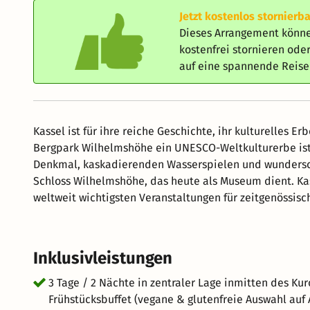
Jetzt kostenlos stornierba
Dieses Arrangement könne
kostenfrei stornieren od
auf eine spannende Reis
Kassel ist für ihre reiche Geschichte, ihr kulturelles E
Bergpark Wilhelmshöhe ein UNESCO-Weltkulturerbe is
Denkmal, kaskadierenden Wasserspielen und wundersch
Schloss Wilhelmshöhe, das heute als Museum dient. Kas
weltweit wichtigsten Veranstaltungen für zeitgenössische
Kunstbegeisterte aus aller Welt an. Das Museum Frideri
Europa und es beherbergt eine vielfältige Sammlung mo
den Brüdern Grimm verbunden, die für ihre Märchen bek
Inklusivleistungen
und die Geschichte der Märchen.
3 Tage / 2 Nächte in zentraler Lage inmitten des Ku
Frühstücksbuffet (vegane & glutenfreie Auswahl auf 