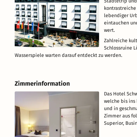
Städtetrip und
kontrastreiche
lebendiger Urb
eintauchen und
wert.
Zahlreiche kul
Schlossruine L
Wasserspiele warten darauf entdeckt zu werden.
Zimmerinformation
Das Hotel Schw
welche bis ins
und in geschma
Zimmer aus fol
Superior, Bus