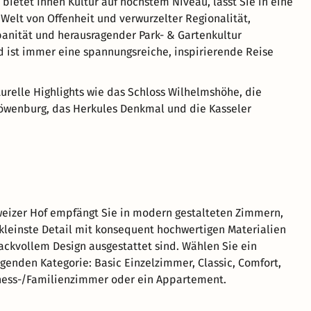
 bietet Ihnen Kultur auf höchstem Niveau, lässt Sie in eine
 Welt von Offenheit und verwurzelter Regionalität,
anität und herausragender Park- & Gartenkultur
 ist immer eine spannungsreiche, inspirierende Reise
turelle Highlights wie das Schloss Wilhelmshöhe, die
öwenburg, das Herkules Denkmal und die Kasseler
eizer Hof empfängt Sie in modern gestalteten Zimmern,
 kleinste Detail mit konsequent hochwertigen Materialien
ckvollem Design ausgestattet sind. Wählen Sie ein
genden Kategorie: Basic Einzelzimmer, Classic, Comfort,
iness-/Familienzimmer oder ein Appartement.