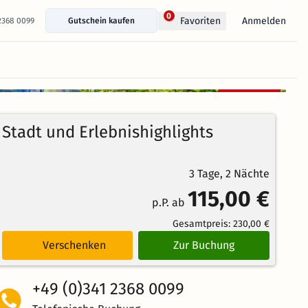
0
Anmelden
Favoriten
 2368 0099
Gutschein kaufen
+ 9 Fotos anzeigen
Kostenlos
99%
stornierbar
4.4
197
Echte
/5
Stadt und Erlebnishighlights
Bewertungen
Weiterempfehlung
Großartig
3 Tage, 2 Nächte
115,00 €
p.P. ab
Gesamtpreis:
230,00 €
Verschenken
Zur Buchung
+49 (0)341 2368 0099