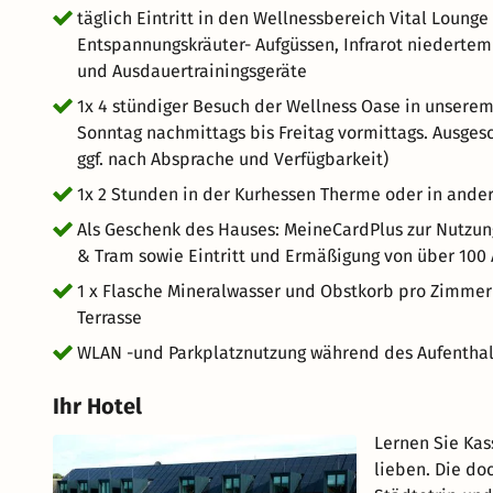
täglich Eintritt in den Wellnessbereich Vital Loung
Entspannungskräuter- Aufgüssen, Infrarot niedertem
und Ausdauertrainingsgeräte
1x 4 stündiger Besuch der Wellness Oase in unserem
Sonntag nachmittags bis Freitag vormittags. Ausges
ggf. nach Absprache und Verfügbarkeit)
1x 2 Stunden in der Kurhessen Therme oder in ande
Als Geschenk des Hauses: MeineCardPlus zur Nutzun
& Tram sowie Eintritt und Ermäßigung von über 100 
1 x Flasche Mineralwasser und Obstkorb pro Zimmer 
Terrasse
WLAN -und Parkplatznutzung während des Aufenthal
Ihr Hotel
Lernen Sie Kas
lieben. Die do