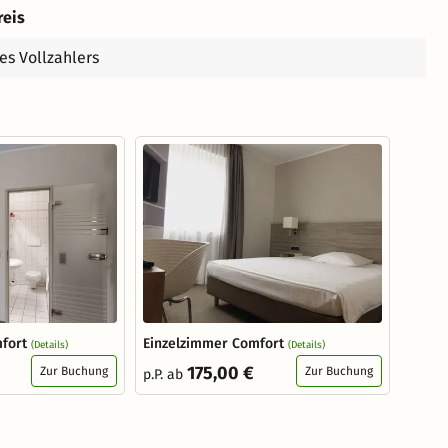
reis
es Vollzahlers
fort
Einzelzimmer Comfort
(Details)
(Details)
175,00 €
Zur Buchung
Zur Buchung
p.P. ab