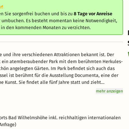
r!
n Sie sorgenfrei buchen und bis zu
8 Tage vor Anreise
er umbuchen. Es besteht momentan keine Notwendigkeit,
e in den kommenden Monaten zu verzichten.
rbe und ihre verschiedenen Attraktionen bekannt ist. Der
t ein atemberaubender Park mit dem berühmten Herkules-
ön angelegten Gärten. Im Park befindet sich auch das
sel ist berühmt für die Ausstellung Documenta, eine der
 Kunst. Sie findet alle fünf Jahre statt und zieht
cianum ist eines der ältesten öffentlichen Museen in
mehr anzeigen
derner und zeitgenössischer Kunst. Kassel ist eng mit
annt sind. Dieses Museum zeigt ihr Leben, ihre Arbeit
rorts Bad Wilhelmshöhe inkl. reichhaltigen internationalen
Anfrage)