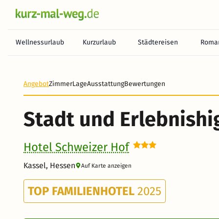
Wellnessurlaub
Kurzurlaub
Städtereisen
Roman
Heute noch keine Zahlung erforderlich! Zahlen Sie b
Angebot
Zimmer
Lage
Ausstattung
Bewertungen
Stadt und Erlebnishi
Hotel Schweizer Hof
Kassel, Hessen
Auf Karte anzeigen
TOP FAMILIENHOTEL
2025