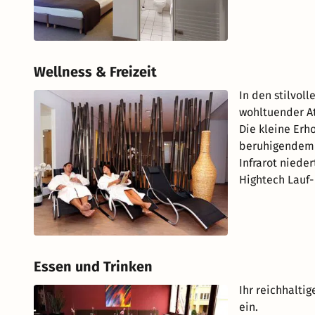
Wellness & Freizeit
In den stilvol
wohltuender A
Die kleine Erh
beruhigendem L
Infrarot niede
Hightech Lauf-
Essen und Trinken
Ihr reichhalti
ein.