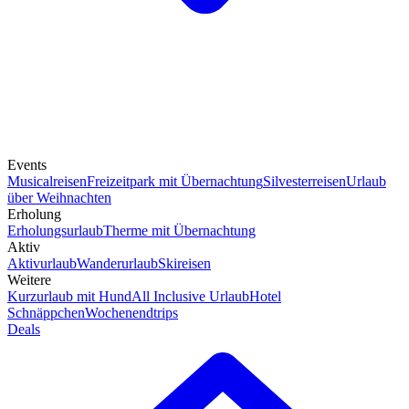
Events
Musicalreisen
Freizeitpark mit Übernachtung
Silvesterreisen
Urlaub
über Weihnachten
Erholung
Erholungsurlaub
Therme mit Übernachtung
Aktiv
Aktivurlaub
Wanderurlaub
Skireisen
Weitere
Kurzurlaub mit Hund
All Inclusive Urlaub
Hotel
Schnäppchen
Wochenendtrips
Deals