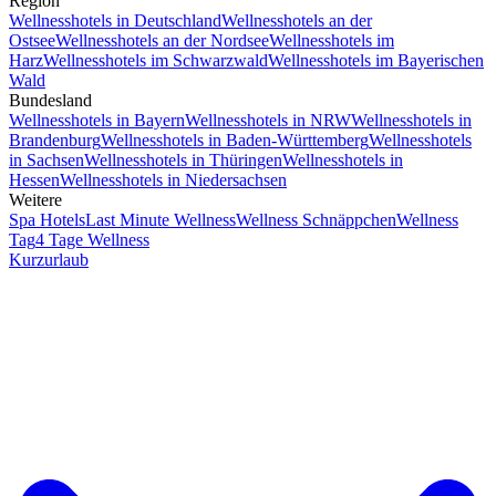
Region
Wellnesshotels in Deutschland
Wellnesshotels an der
Ostsee
Wellnesshotels an der Nordsee
Wellnesshotels im
Harz
Wellnesshotels im Schwarzwald
Wellnesshotels im Bayerischen
Wald
Bundesland
Wellnesshotels in Bayern
Wellnesshotels in NRW
Wellnesshotels in
Brandenburg
Wellnesshotels in Baden-Württemberg
Wellnesshotels
in Sachsen
Wellnesshotels in Thüringen
Wellnesshotels in
Hessen
Wellnesshotels in Niedersachsen
Weitere
Spa Hotels
Last Minute Wellness
Wellness Schnäppchen
Wellness
Tag
4 Tage Wellness
Kurzurlaub