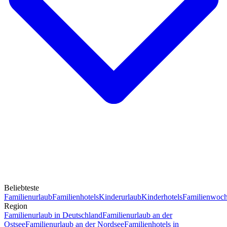
Beliebteste
Familienurlaub
Familienhotels
Kinderurlaub
Kinderhotels
Familienwoc
Region
Familienurlaub in Deutschland
Familienurlaub an der
Ostsee
Familienurlaub an der Nordsee
Familienhotels in