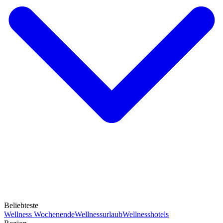
Beliebteste
Wellness Wochenende
Wellnessurlaub
Wellnesshotels