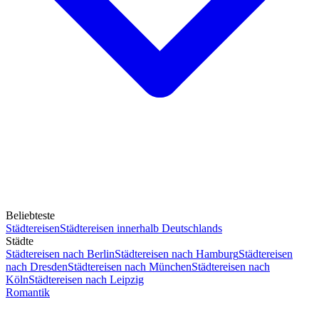
Beliebteste
Städtereisen
Städtereisen innerhalb Deutschlands
Städte
Städtereisen nach Berlin
Städtereisen nach Hamburg
Städtereisen
nach Dresden
Städtereisen nach München
Städtereisen nach
Köln
Städtereisen nach Leipzig
Romantik