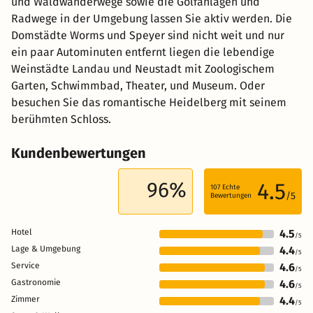
und Waldwanderwege sowie die Golfanlagen und
Radwege in der Umgebung lassen Sie aktiv werden. Die
Domstädte Worms und Speyer sind nicht weit und nur
ein paar Autominuten entfernt liegen die lebendige
Weinstädte Landau und Neustadt mit Zoologischem
Garten, Schwimmbad, Theater, und Museum. Oder
besuchen Sie das romantische Heidelberg mit seinem
berühmten Schloss.
Kundenbewertungen
96%
4.5
107
Echte
/5
Bewertungen
Hotel
4.5
/5
Lage & Umgebung
4.4
/5
Service
4.6
/5
Gastronomie
4.6
/5
Zimmer
4.4
/5