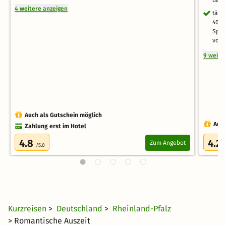
das 
4 weitere anzeigen
tägl
400.
Spie
von 
9 weite
Auch als Gutschein möglich
Auch
Zahlung erst im Hotel
4.8
4.2
Zum Angebot
/5.0
/
Kurzreisen
>
Deutschland
>
Rheinland-Pfalz
> Romantische Auszeit