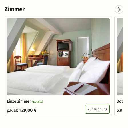
Zimmer
Einzelzimmer
Doppe
(Details)
Zur Buchung
129,00 €
p.P. ab
p.P. a