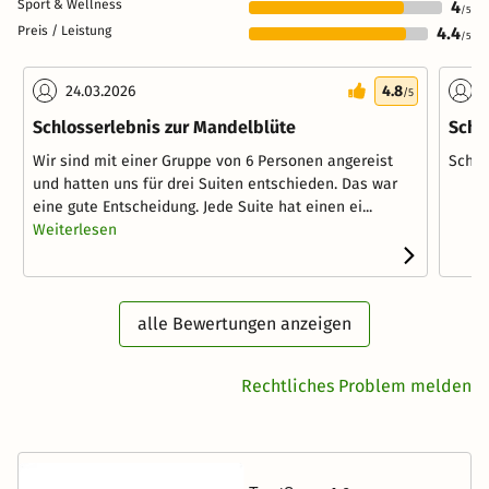
Sport & Wellness
4
/5
Preis / Leistung
4.4
/5
24.03.2026
4.8
2
/5
Schlosserlebnis zur Mandelblüte
Schö
Wir sind mit einer Gruppe von 6 Personen angereist
Schön
und hatten uns für drei Suiten entschieden. Das war
eine gute Entscheidung. Jede Suite hat einen ei...
Weiterlesen
alle Bewertungen anzeigen
Rechtliches Problem melden