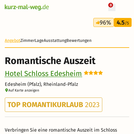
0
+ 20 Fotos
2 Tage
96%
4.5
119 €
/5
Angebot
Zimmer
Lage
Ausstattung
Bewertungen
Romantische Auszeit
Hotel Schloss Edesheim
Edesheim (Pfalz), Rheinland-Pfalz
Auf Karte anzeigen
TOP ROMANTIKURLAUB
2023
Verbringen Sie eine romantische Auszeit im Schloss