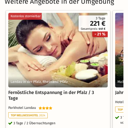
Weitere Angebote in der Umgebung
Kostenlos stornierbar
3 Tage
221 €
Gesamtpreis:
441 €
- 21 %
Landau in der Pfalz, Rheinland-Pfalz
Maikam
Fernöstliche Entspannung in der Pfalz / 3
Jahre
Tage
Hotel 
Parkhotel Landau
TOP WE
TOP WELLNESSHOTEL
2024
3 Ta
voll
3 Tage / 2 Übernachtungen