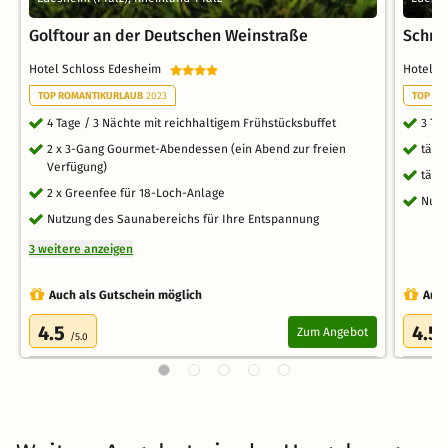
Golftour an der Deutschen Weinstraße
Schn
Hotel Schloss Edesheim
Hotel 
TOP ROMANTIKURLAUB
2023
TOP RO
4 Tage / 3 Nächte mit reichhaltigem Frühstücksbuffet
3 Ta
2 x 3-Gang Gourmet-Abendessen (ein Abend zur freien
tägl
Verfügung)
tägl
2 x Greenfee für 18-Loch-Anlage
Nutz
Nutzung des Saunabereichs für Ihre Entspannung
3 weitere anzeigen
Auch als Gutschein möglich
Auch
4.5
4.5
Zum Angebot
/5.0