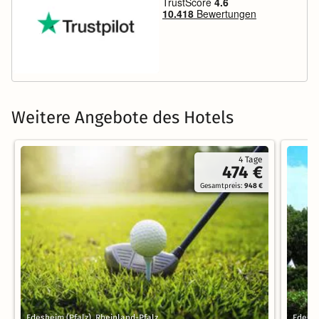
Weitere Angebote des Hotels
4 Tage
474 €
Gesamtpreis:
948 €
Edesheim (Pfalz), Rheinland-Pfalz
Edeshe