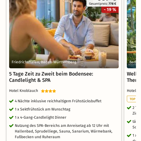
Gesamtpreis:
778 €
- 19 %
Friedrichshafen, Baden-Württemberg
Bad S
5 Tage Zeit zu Zweit beim Bodensee:
Wellne
Candlelight & SPA
Therm
Hotel Knoblauch
Hotel 
TOP EV
4 Nächte inklusive reichhaltigem Frühstücksbuffet
2 Ta
1 x Sektfrühstück am Wunschtag
Zimm
1 x 4-Gang-Candlelight Dinner
tägl
Nutzung des SPA-Bereichs am Anreisetag ab 12 Uhr mit
Sch
Hallenbad, Sprudelliege, Sauna, Sanarium, Wärmebank,
1 x 
Fußbecken und Ruheraum