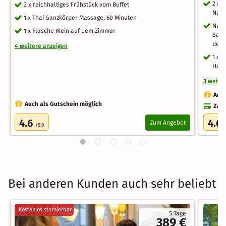
2 x 
2 x reichhaltiges Frühstück vom Buffet
Nach
1 x Thai Ganzkörper Massage, 60 Minuten
Nutz
1 x Flasche Wein auf dem Zimmer
Saun
der 
4 weitere anzeigen
1 x 
Hand
3 weite
Auch
Auch als Gutschein möglich
Zahl
4.6
4.6
Zum Angebot
/5.0
Bei anderen Kunden auch sehr beliebt
Kostenlos stornierbar
5 Tage
389 €