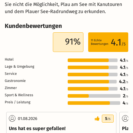
Sie nicht die Möglichkeit, Plau am See mit Kanutouren
und dem Plauer See-Radrundweg zu erkunden.
Kundenbewertungen
91%
4.1
11
Echte
/5
Bewertungen
Hotel
4.1
/5
Lage & Umgebung
4.1
/5
Service
4.1
/5
Gastronomie
4.2
/5
Zimmer
4.1
/5
Sport & Wellness
2
/5
Preis / Leistung
4
/5
01.08.2026
5
0
/5
Uns hat es super gefallen!
Plau 