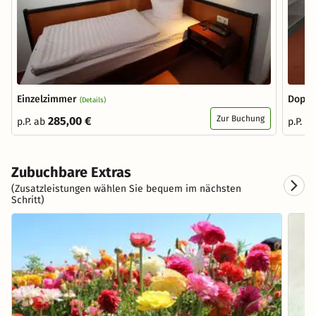
Einzelzimmer
Doppe
(Details)
Zur Buchung
285,00 €
p.P. ab
p.P. a
Zubuchbare Extras
(Zusatzleistungen wählen Sie bequem im nächsten
Schritt)