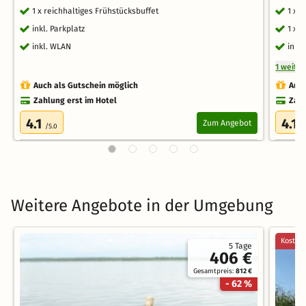
1 x reichhaltiges Frühstücksbuffet
1 x 
inkl. Parkplatz
1 x 
inkl. WLAN
inkl.
1 weite
Auch als Gutschein möglich
Auch
Zahlung erst im Hotel
Zahl
4.1
4.1
Zum Angebot
/5.0
/
Weitere Angebote in der Umgebung
Kostenl
5 Tage
406 €
Gesamtpreis:
812 €
- 62 %