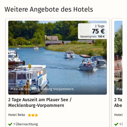
Weitere Angebote des Hotels
2 Tage
75 €
Gesamtpreis:
150 €
Plau am See, Mecklenburg-Vorpommern
Plau 
2 Tage Auszeit am Plauer See /
2 Tage
Mecklenburg-Vorpommern
Aben
Hotel Reke
Hotel 
1 Übernachtung
1 Üb