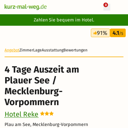
0
+ 7 Fotos
Zahlen Sie bequem im Hotel.
4 Tage
91%
4.1
228 €
/5
Angebot
Zimmer
Lage
Ausstattung
Bewertungen
4 Tage Auszeit am
Plauer See /
Mecklenburg-
Vorpommern
Hotel Reke
Plau am See, Mecklenburg-Vorpommern