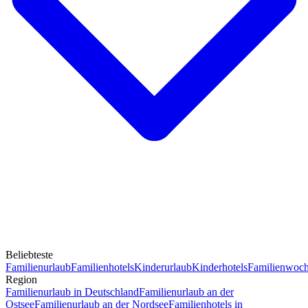
Beliebteste
Familienurlaub
Familienhotels
Kinderurlaub
Kinderhotels
Familienwoc
Region
Familienurlaub in Deutschland
Familienurlaub an der
Ostsee
Familienurlaub an der Nordsee
Familienhotels in