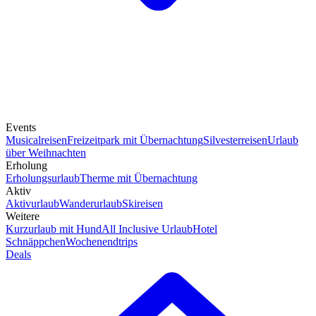
Events
Musicalreisen
Freizeitpark mit Übernachtung
Silvesterreisen
Urlaub
über Weihnachten
Erholung
Erholungsurlaub
Therme mit Übernachtung
Aktiv
Aktivurlaub
Wanderurlaub
Skireisen
Weitere
Kurzurlaub mit Hund
All Inclusive Urlaub
Hotel
Schnäppchen
Wochenendtrips
Deals