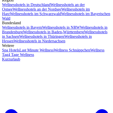
Region
Wellnesshotels in Deutschland
Wellnesshotels an der
Ostsee
Wellnesshotels an der Nordsee
Wellnesshotels im
Harz
Wellnesshotels im Schwarzwald
Wellnesshotels im Bayerischen
Wald
Bundesland
Wellnesshotels in Bayern
Wellnesshotels in NRW
Wellnesshotels in
Brandenburg
Wellnesshotels in Baden-Württemberg
Wellnesshotels
in Sachsen
Wellnesshotels in Thüringen
Wellnesshotels in
Hessen
Wellnesshotels in Niedersachsen
Weitere
Spa Hotels
Last Minute Wellness
Wellness Schnäppchen
Wellness
Tag
4 Tage Wellness
Kurzurlaub