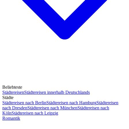
Beliebteste
Städtereisen
Städtereisen innerhalb Deutschlands
Städte
Städtereisen nach Berlin
Städtereisen nach Hamburg
Städtereisen
nach Dresden
Städtereisen nach München
Städtereisen nach
Köln
Städtereisen nach Leipzig
Romantik