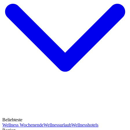
Beliebteste
Wellness Wochenende
Wellnessurlaub
Wellnesshotels