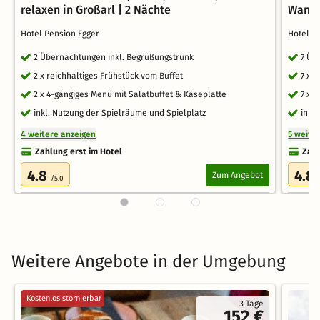
relaxen in Großarl | 2 Nächte
Wande
Hotel Pension Egger
Hotel P
2 Übernachtungen inkl. Begrüßungstrunk
7 Üb
2 x reichhaltiges Frühstück vom Buffet
7 x 
2 x 4-gängiges Menü mit Salatbuffet & Käseplatte
7 x 
inkl. Nutzung der Spielräume und Spielplatz
inkl
4 weitere anzeigen
5 weite
Zahlung erst im Hotel
Zahl
4.8
4.8
Zum Angebot
/5.0
Weitere Angebote in der Umgebung
Kostenlos stornierbar
3 Tage
152 €