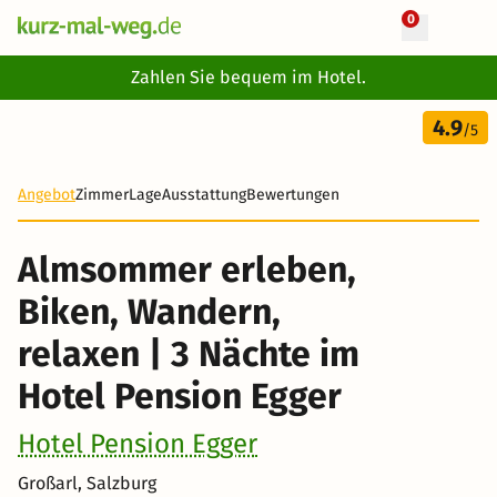
0
+ 18 Fotos
Zahlen Sie bequem im Hotel.
4 Tage
4.9
315 €
/5
-22%
Angebot
Zimmer
Lage
Ausstattung
Bewertungen
Almsommer erleben,
Biken, Wandern,
relaxen | 3 Nächte im
Hotel Pension Egger
Hotel Pension Egger
Großarl, Salzburg