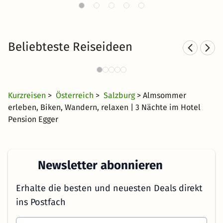
Beliebteste Reiseideen
Kurzurlaub im Salzburger Land
Fa
861 Angebote
61 €
ab
Kurzreisen
>
Österreich
>
Salzburg
> Almsommer
erleben, Biken, Wandern, relaxen | 3 Nächte im Hotel
Pension Egger
Newsletter abonnieren
Erhalte die besten und neuesten Deals direkt
ins Postfach