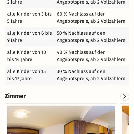
2 Jahre
Angebotspreis, ab 2 Vollzahlern
Skisport verschrieben. Das Skigebiet zählt heute zu den
modernsten und am besten ausgebauten des gesamten
alle Kinder von 3 bis
60 % Nachlass auf den
Bundeslandes. Aber nicht nur Skifahrer und Carver,
5 Jahre
Angebotspreis, ab 2 Vollzahlern
sondern auch Snowboarder, Langläufer und Wanderer
alle Kinder von 6 bis
50 % Nachlass auf den
kommen im Großarltal voll auf ihre Rechnung. Laufend
9 Jahre
Angebotspreis, ab 2 Vollzahlern
wird in die Komfortverbesserung investiert. Damit zählt
das Skigebiet 20 moderne Liftanlagen mit einer
alle Kinder von 10
40 % Nachlass auf den
Förderkapazität von rund 30.000 Personen pro Stunde,
bis 14 Jahre
Angebotspreis, ab 2 Vollzahlern
80 km bestens präperierte Pisten mit unterschiedlichen
Schwierigkeitsgraden sorgen für reichlich Abwechslung.
alle Kinder von 15
30 % Nachlass auf den
Sommer im Tal der Almen Im Großarltal gibt es drei
bis 17 Jahre
Angebotspreis, ab 2 Vollzahlern
voneinander unabhängige Angelmöglichkeiten. Zum
einen ist das der Erlensee in Großarl: Dieser ist nicht nur
Zimmer
ein idealer Freizeitraum für jung und alt, sondern auch
ein hervorragendes Gewässer für Sport- und
Freizeitangler. Wer eher fließendes Gewässer bevorzugt,
der kann sein Glück in der Großarler Ache versuchen.
Ausgesetzt werden je nach Gewässer Saiblinge,