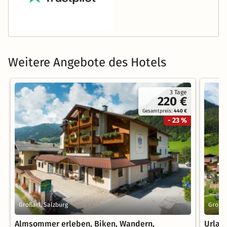
Weitere Angebote des Hotels
3 Tage
220 €
Gesamtpreis:
440 €
- 23 %
Großarl, Salzburg
Großar
Almsommer erleben, Biken, Wandern,
Urlau