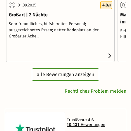
01.09.2025
4.8
2
/5
Großarl | 2 Nächte
Mari
im G
Sehr freundliches, hilfsbereites Personal;
ausgezeichnetes Essen; netter Badeplatz an der
Sehr 
Großarler Ache...
hilfs
alle Bewertungen anzeigen
Rechtliches Problem melden