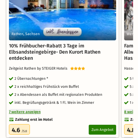
Rathen, Sachsen
Werni
10% Frühbucher-Rabatt 3 Tage im
Famil
Elbsandsteingebirge- Den Kurort Rathen
Allwe
entdecken
Hasse
Zeitgeist Rathen by STEIGER Hotels
Hasser
2 Übernachtungen *
5 Üb
2 x reichhaltiges Frühstück vom Buffet
5 x 
2 x Abendessen als Buffet mit regionalen Produkten
5 x 
inkl. Begrüßungsgetränk & 1 Fl. Wein im Zimmer
1 x 
7 weitere anzeigen
8 weite
Zahlung erst im Hotel
Zahl
4.6
4.8
Zum Angebot
/5.0