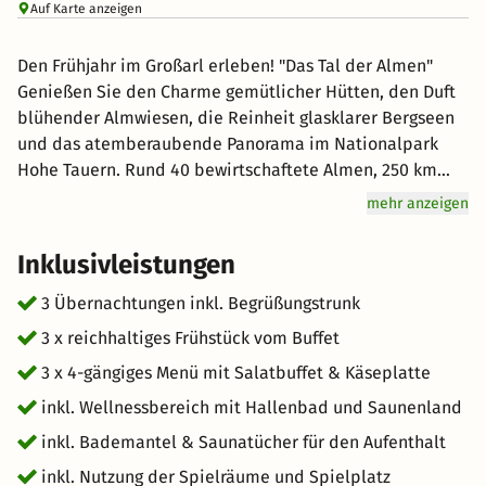
Auf Karte anzeigen
Den Frühjahr im Großarl erleben! "Das Tal der Almen"
Genießen Sie den Charme gemütlicher Hütten, den Duft
blühender Almwiesen, die Reinheit glasklarer Bergseen
und das atemberaubende Panorama im Nationalpark
Hohe Tauern. Rund 40 bewirtschaftete Almen, 250 km
bestens ausgeschilderte Wanderwege und 120 km
mehr anzeigen
Mountainbikerouten erwarten Sie in den beiden
Wanderdörfer Großarl und Hüttschlag. Über 100
Inklusivleistungen
Tourentipps in der interaktiven Wanderkarte auf unserer
Homepage, helfen Ihnen bei der Urlaubs- und
3 Übernachtungen inkl. Begrüßungstrunk
Tourenplanung.
3 x reichhaltiges Frühstück vom Buffet
3 x 4-gängiges Menü mit Salatbuffet & Käseplatte
inkl. Wellnessbereich mit Hallenbad und Saunenland
inkl. Bademantel & Saunatücher für den Aufenthalt
inkl. Nutzung der Spielräume und Spielplatz