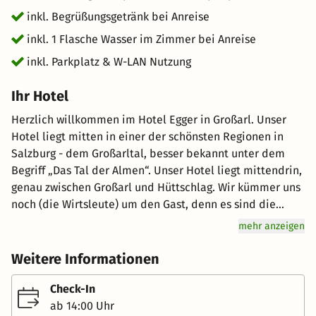
inkl. Begrüßungsgetränk bei Anreise
inkl. 1 Flasche Wasser im Zimmer bei Anreise
inkl. Parkplatz & W-LAN Nutzung
Ihr Hotel
Herzlich willkommen im Hotel Egger in Großarl. Unser
Hotel liegt mitten in einer der schönsten Regionen in
Salzburg - dem Großarltal, besser bekannt unter dem
Begriff „Das Tal der Almen“. Unser Hotel liegt mittendrin,
genau zwischen Großarl und Hüttschlag. Wir kümmer uns
noch (die Wirtsleute) um den Gast, denn es sind die
kleinen Dinge wie "persönliche Betreuung, Atmosphäre,
mehr anzeigen
Menschlichkeit," die den großen Unterschied machen.
Frühstücksbuffet, Saft und Müsliecke, Nachmittagsjause
Weitere Informationen
von 14:30 bis 16:30 Uhr, Wahlmenüs am Abend inkl.
Salatbuffet mit kalter Vorspeise, Suppe, Auswahl von 1
Check-In
bis 2 Desserts, Käseplatte von 19:00 bis 21:00 Uhr. Unsere
ab 14:00 Uhr