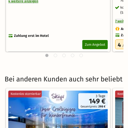
4 weitere anzeigen
kost
(Sch
7 weite
Auch
Zahl
Zahlung erst im Hotel
4
Zum Angebot
/5.0
Bei anderen Kunden auch sehr beliebt
Kostenlos stornierbar
Kostenl
3 Tage
149 €
Gesamtpreis:
298 €