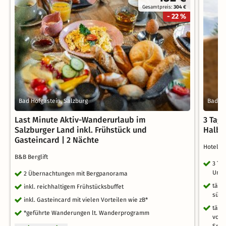
Gesamtpreis:
304 €
- 22 %
Bad Hofgastein, Salzburg
Bad Ho
Last Minute Aktiv-Wanderurlaub im
3 Tag
Salzburger Land inkl. Frühstück und
Halbp
Gasteincard | 2 Nächte
Hotel 
B&B Berglift
3 Ta
Umg
2 Übernachtungen mit Bergpanorama
tägl
inkl. reichhaltigem Frühstücksbuffet
süße
inkl. Gasteincard mit vielen Vorteilen wie zB*
tägl
*geführte Wanderungen lt. Wanderprogramm
von 
Spez