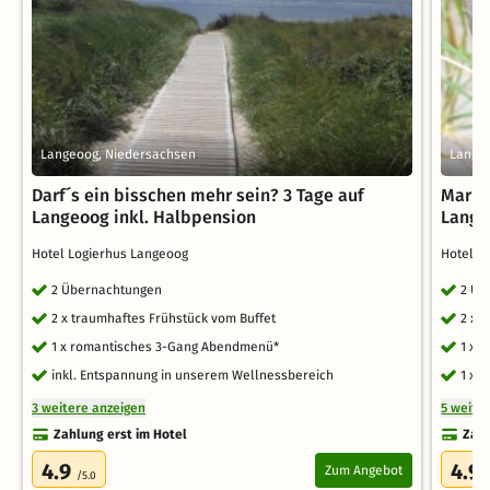
Langeoog, Niedersachsen
Lange
Darf´s ein bisschen mehr sein? 3 Tage auf
Marit
Langeoog inkl. Halbpension
Lange
Hotel Logierhus Langeoog
Hotel L
2 Übernachtungen
2 Üb
2 x traumhaftes Frühstück vom Buffet
2 x 
1 x romantisches 3-Gang Abendmenü*
1 x 
inkl. Entspannung in unserem Wellnessbereich
1 x 
3 weitere anzeigen
5 weite
Zahlung erst im Hotel
Zahl
4.9
4.9
Zum Angebot
/5.0