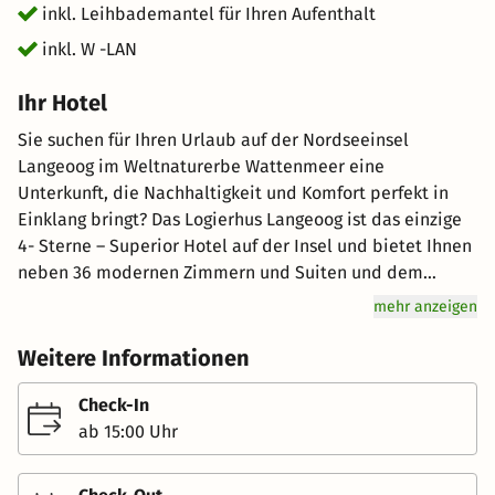
inkl. Leihbademantel für Ihren Aufenthalt
inkl. W -LAN
Ihr Hotel
Sie suchen für Ihren Urlaub auf der Nordseeinsel
Langeoog im Weltnaturerbe Wattenmeer eine
Unterkunft, die Nachhaltigkeit und Komfort perfekt in
Einklang bringt? Das Logierhus Langeoog ist das einzige
4- Sterne – Superior Hotel auf der Insel und bietet Ihnen
neben 36 modernen Zimmern und Suiten und dem
Restaurant Anno 1828 auch einen großzügigen Wellness –
mehr anzeigen
und Spabereich und kostenloses WLAN. Das Hotel bietet
Ihnen erstklassigen Komfort und eine umweltschonende
Weitere Informationen
Inneneinrichtung, das ideale Ambiente für einen
erholsamen Urlaub im UNESCO-Weltnaturerbe
Check-In
Wattenmeer. Inmitten der friesischen Dorfidylle der
ab 15:00 Uhr
Nordseeinsel Langeoog bietet das klimafreundliche
Wellness-Hotel eine einzigartige Kombination aus