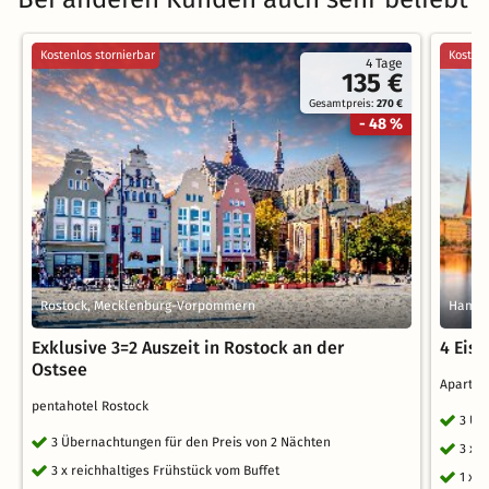
Kostenlos stornierbar
Kostenl
4 Tage
135 €
Gesamtpreis:
270 €
- 48 %
Rostock, Mecklenburg-Vorpommern
Hambu
Exklusive 3=2 Auszeit in Rostock an der
4 Eis
Ostsee
Apartm
pentahotel Rostock
3 Üb
3 Übernachtungen für den Preis von 2 Nächten
3 x 
3 x reichhaltiges Frühstück vom Buffet
1 x 