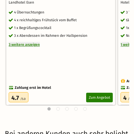
Landhotel Esen
Hotel N
4 Übernachtungen
3 Ta
4 x reichhaltiges Frühstück vom Buffet
tägl
1 x Begrüßungscocktail
1x a
3 x Abendessen im Rahmen der Halbpension
Nutz
3 weitere anzeigen
1 weite
Auch
Zahlung erst im Hotel
Zahl
4.7
4
Zum Angebot
/5.0
/5.0
Bei anderen Kunden auch sehr beliebt