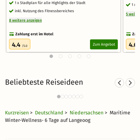
1 x Stadtplan für alle Highlights der Stadt
1 x 
inkl. Nutzung des Fitnessbereiches
5 weite
8 weitere anzeigen
Zahlung erst im Hotel
Zahl
4.4
4.6
Zum Angebot
/5.0
Beliebteste Reiseideen
Sporthotels an der Nordsee
Sp
265 Angebote
50 €
ab
Kurzreisen
>
Deutschland
>
Niedersachsen
> Maritime
Winter-Wellness- 6 Tage auf Langeoog