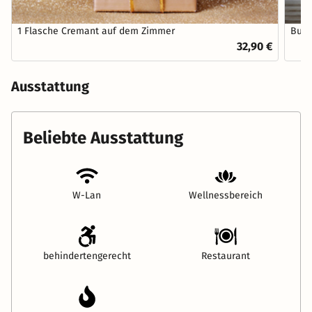
dem Krieg erhielt die Insel 1949 die staatliche
Anerkennung als Nordseeheilbad.
1 Flasche Cremant auf dem Zimmer
Bunt
32,90 €
Ausstattung
Beliebte Ausstattung
W-Lan
Wellnessbereich
behindertengerecht
Restaurant