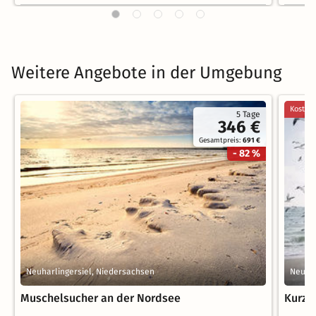
Weitere Angebote in der Umgebung
Kostenl
5 Tage
346 €
Gesamtpreis:
691 €
- 82 %
Neuharlingersiel, Niedersachsen
Neuhar
Muschelsucher an der Nordsee
Kurz 