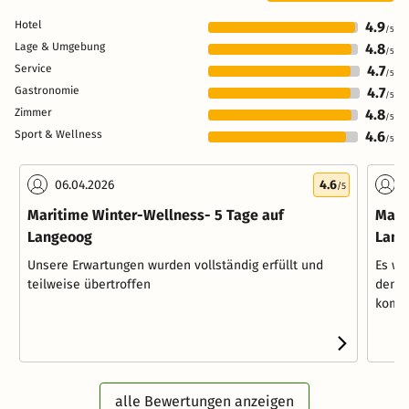
Hotel
4.9
/5
Lage & Umgebung
4.8
/5
Service
4.7
/5
Gastronomie
4.7
/5
Zimmer
4.8
/5
Sport & Wellness
4.6
/5
06.04.2026
4.6
3
/5
Maritime Winter-Wellness- 5 Tage auf
Mari
Langeoog
Lang
Unsere Erwartungen wurden vollständig erfüllt und
Es wa
teilweise übertroffen
den w
kompe
alle Bewertungen anzeigen