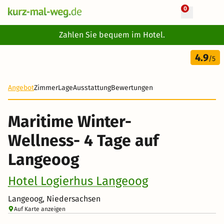
0
+ 21 Fotos
Zahlen Sie bequem im Hotel.
4 Tage
4.9
257 €
/5
Angebot
Zimmer
Lage
Ausstattung
Bewertungen
Maritime Winter-
Wellness- 4 Tage auf
Langeoog
Hotel Logierhus Langeoog
Langeoog, Niedersachsen
Auf Karte anzeigen