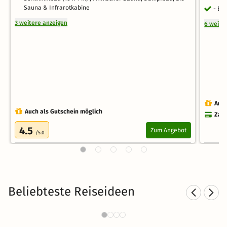
Sauna & Infrarotkabine
- Be
3 weitere anzeigen
6 weite
Auch
Auch als Gutschein möglich
Zahl
4.5
Zum Angebot
/5.0
Beliebteste Reiseideen
Kurzurlaub am See
1209 Angebote
37 €
ab