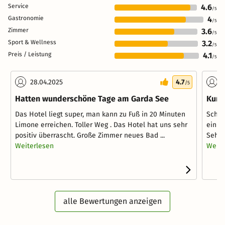
Service
4.6
/5
Gastronomie
4
/5
Zimmer
3.6
/5
Sport & Wellness
3.2
/5
Preis / Leistung
4.1
/5
28.04.2025
4.7
2
/5
Hatten wunderschöne Tage am Garda See
Kurz
Das Hotel liegt super, man kann zu Fuß in 20 Minuten
Schon
Limone erreichen. Toller Weg . Das Hotel hat uns sehr
einig
positiv überrascht. Große Zimmer neues Bad ...
Sehr 
Weiterlesen
Weite
alle Bewertungen anzeigen