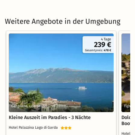
Weitere Angebote in der Umgebung
4 Tage
239 €
Gesamtpreis:
478 €
Gargnano, Lombardei
Tignal
Kleine Auszeit im Paradies - 3 Nächte
Dolce
Boots
Hotel Palazzina Lago di Garda
Hotel 