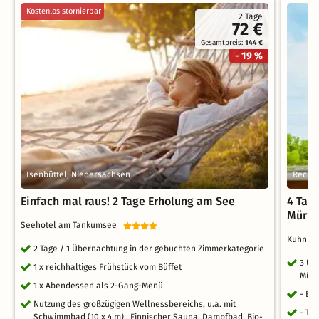
Kostenlos stornierbar
2 Tage
72 €
Gesamtpreis:
144 €
- 19 %
Isenbüttel, Niedersachsen
Rechl
Einfach mal raus! 2 Tage Erholung am See
4 Tag
Mürit
Seehotel am Tankumsee
Kuhnle 
2 Tage / 1 Übernachtung in der gebuchten Zimmerkategorie
3 Üb
1 x reichhaltiges Frühstück vom Büffet
Müri
1 x Abendessen als 2-Gang-Menü
- Ei
Nutzung des großzügigen Wellnessbereichs, u.a. mit
- To
Schwimmbad (10 x 4 m) , Finnischer Sauna, Dampfbad, Bio-