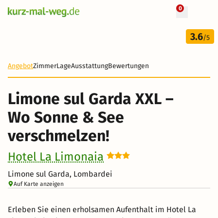
0
+ 10 Fotos
8 Tage
3.6
435 €
/5
-26%
Angebot
Zimmer
Lage
Ausstattung
Bewertungen
Limone sul Garda XXL –
Wo Sonne & See
verschmelzen!
Hotel La Limonaia
Limone sul Garda, Lombardei
Auf Karte anzeigen
Erleben Sie einen erholsamen Aufenthalt im Hotel La