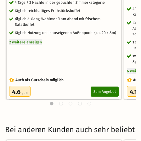
4 Tage / 3 Nächte in der gebuchten Zimmerkategorie
4 Ta
täglich reichhaltiges Frühstücksbuffet
Kate
täglich 3-Gang-Wahlmenü am Abend mit frischem
tägl
Salatbuffet
Aben
täglich Nutzung des hauseigenen Außenpools (ca. 20 x 8m)
schm
2 weitere anzeigen
1 x 
und 
1x p
Spez
6 weite
Auch als Gutschein möglich
Auch
4.6
4.1
Zum Angebot
/5.0
/
Bei anderen Kunden auch sehr beliebt