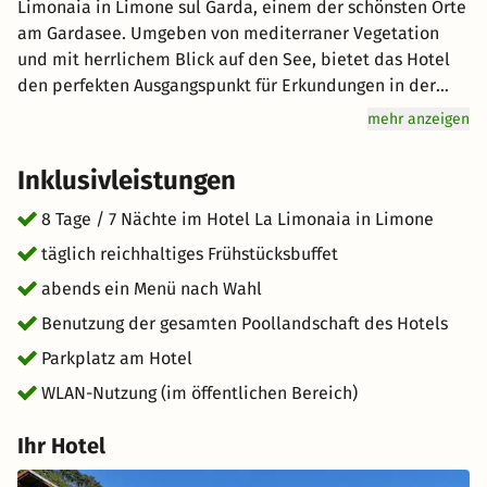
Limonaia in Limone sul Garda, einem der schönsten Orte
am Gardasee. Umgeben von mediterraner Vegetation
und mit herrlichem Blick auf den See, bietet das Hotel
den perfekten Ausgangspunkt für Erkundungen in der
Umgebung. Spazieren Sie durch die malerischen Gassen
mehr anzeigen
von Limone, entdecken Sie kleine Boutiquen und
gemütliche Cafés oder genießen Sie die Promenade
Inklusivleistungen
direkt am Wasser. Die Region lädt zu Wanderungen,
Radtouren und Bootsfahrten ein, während nahegelegene
8 Tage / 7 Nächte im Hotel La Limonaia in Limone
Orte wie Malcesine und Riva del Garda kulturelle
täglich reichhaltiges Frühstücksbuffet
Highlights und italienisches Flair bieten. Nach einem
abends ein Menü nach Wahl
erlebnisreichen Tag können Sie sich im Hotel
entspannen und die ruhige Atmosphäre genießen –
Benutzung der gesamten Poollandschaft des Hotels
perfekt für eine unbeschwerte Auszeit am Gardasee.
Parkplatz am Hotel
WLAN-Nutzung (im öffentlichen Bereich)
Ihr Hotel