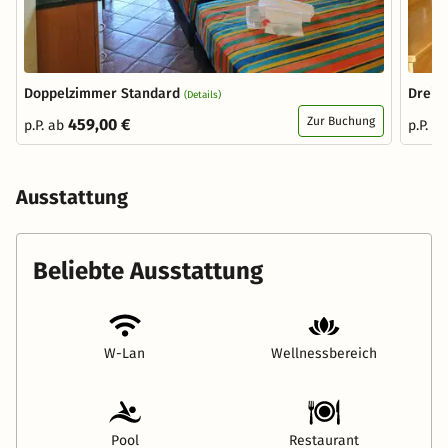
Doppelzimmer Standard
Dreib
(Details)
Zur Buchung
459,00 €
p.P. ab
p.P. a
Ausstattung
Beliebte Ausstattung
W-Lan
Wellnessbereich
Pool
Restaurant