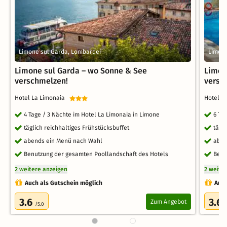
Limone sul Garda, Lombardei
Limone
Limone sul Garda – wo Sonne & See
Limon
verschmelzen!
versc
Hotel La Limonaia
Hotel L
4 Tage / 3 Nächte im Hotel La Limonaia in Limone
6 Ta
täglich reichhaltiges Frühstücksbuffet
tägl
abends ein Menü nach Wahl
aben
Benutzung der gesamten Poollandschaft des Hotels
Benu
2 weitere anzeigen
2 weite
Auch als Gutschein möglich
Auch
3.6
3.6
Zum Angebot
/5.0
/