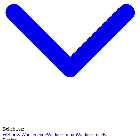
Beliebteste
Wellness Wochenende
Wellnessurlaub
Wellnesshotels