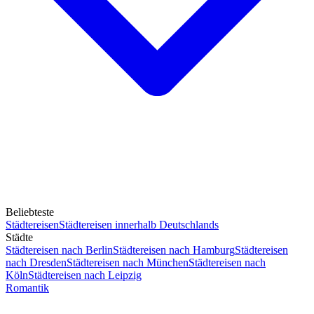
Beliebteste
Städtereisen
Städtereisen innerhalb Deutschlands
Städte
Städtereisen nach Berlin
Städtereisen nach Hamburg
Städtereisen
nach Dresden
Städtereisen nach München
Städtereisen nach
Köln
Städtereisen nach Leipzig
Romantik