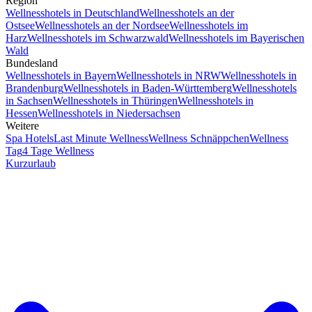
Region
Wellnesshotels in Deutschland
Wellnesshotels an der
Ostsee
Wellnesshotels an der Nordsee
Wellnesshotels im
Harz
Wellnesshotels im Schwarzwald
Wellnesshotels im Bayerischen
Wald
Bundesland
Wellnesshotels in Bayern
Wellnesshotels in NRW
Wellnesshotels in
Brandenburg
Wellnesshotels in Baden-Württemberg
Wellnesshotels
in Sachsen
Wellnesshotels in Thüringen
Wellnesshotels in
Hessen
Wellnesshotels in Niedersachsen
Weitere
Spa Hotels
Last Minute Wellness
Wellness Schnäppchen
Wellness
Tag
4 Tage Wellness
Kurzurlaub