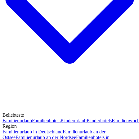
Beliebteste
Familienurlaub
Familienhotels
Kinderurlaub
Kinderhotels
Familienwoc
Region
Familienurlaub in Deutschland
Familienurlaub an der
Ostsee
Familienurlaub an der Nordsee
Familienhotels in