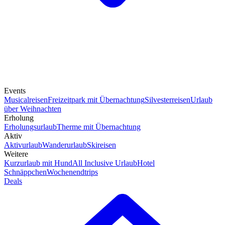
Events
Musicalreisen
Freizeitpark mit Übernachtung
Silvesterreisen
Urlaub
über Weihnachten
Erholung
Erholungsurlaub
Therme mit Übernachtung
Aktiv
Aktivurlaub
Wanderurlaub
Skireisen
Weitere
Kurzurlaub mit Hund
All Inclusive Urlaub
Hotel
Schnäppchen
Wochenendtrips
Deals